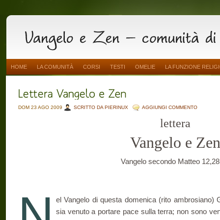
HOME
LA COMUNITÀ
CORSI
TESTI
OMELIE
LA FUNZIONE RELIG
DOM 23 AGO 2009
SCRITTO DA PIERINUX
AGGIUNGI COMMENTO
lettera
Vangelo e Ze
Vangelo secondo Matteo 12,28
N
el Vangelo di questa domenica (rito ambrosiano) 
sia venuto a portare pace sulla terra; non sono v