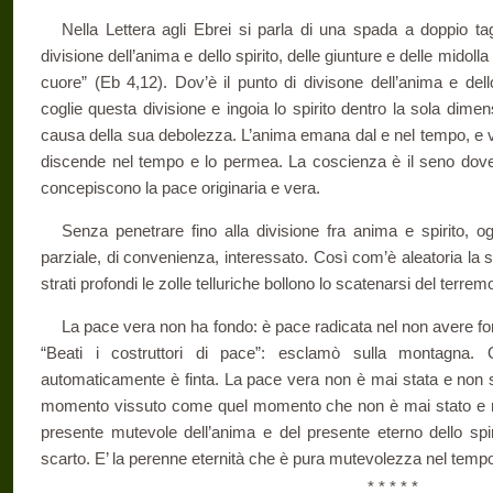
Nella Lettera agli Ebrei si parla di una spada a doppio tag
divisione dell’anima e dello spirito, delle giunture e delle midolla
cuore” (Eb 4,12). Dov’è il punto di divisone dell’anima e dell
coglie questa divisione e ingoia lo spirito dentro la sola dime
causa della sua debolezza. L’anima emana dal e nel tempo, e volg
discende nel tempo e lo permea. La coscienza è il seno dove l
concepiscono la pace originaria e vera.
Senza penetrare fino alla divisione fra anima e spirito, og
parziale, di convenienza, interessato. Così com’è aleatoria la s
strati profondi le zolle telluriche bollono lo scatenarsi del terrem
La pace vera non ha fondo: è pace radicata nel non avere fo
“Beati i costruttori di pace”: esclamò sulla montagna. 
automaticamente è finta. La pace vera non è mai stata e non s
momento vissuto come quel momento che non è mai stato e mai
presente mutevole dell’anima e del presente eterno dello spir
scarto. E’ la perenne eternità che è pura mutevolezza nel temp
* * * * *