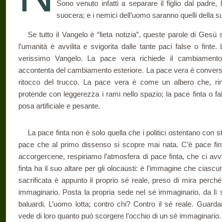
Sono venuto infatti a separare il figlio dal padre, 
suocera; e i nemici dell’uomo saranno quelli della s
Se tutto il Vangelo è “lieta notizia”, queste parole di Gesù 
l’umanità è avvilita e svigorita dalle tante paci false o finte
verissimo Vangelo. La pace vera richiede il cambiamento i
accontenta del cambiamento esteriore. La pace vera è conversio
ritocco del trucco. La pace vera è come un albero che, rinv
protende con leggerezza i rami nello spazio; la pace finta o f
posa artificiale e pesante.
La pace finta non è solo quella che i politici ostentano con s
pace che al primo dissenso si scopre mai nata. C’è pace fin
accorgercene, respiriamo l’atmosfera di pace finta, che ci av
finta ha il suo altare per gli olocausti: è l’immagine che ciasc
sacrificata è appunto il proprio sé reale, preso di mira perché
immaginario. Posta la propria sede nel sé immaginario, da lì 
baluardi. L’uomo lotta; contro chi? Contro il sé reale. Guardan
vede di loro quanto può scorgere l’occhio di un sé immaginario.