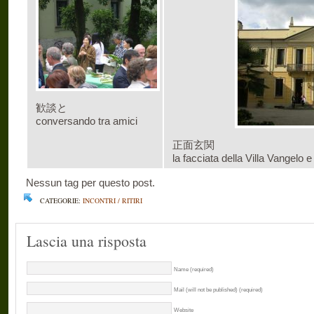
歓談と
conversando tra amici
正面玄関
la facciata della Villa Vangelo 
Nessun tag per questo post.
CATEGORIE:
INCONTRI / RITIRI
Lascia una risposta
Name (required)
Mail (will not be published) (required)
Website