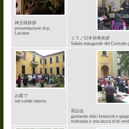
神父様挨拶
presentazione di p.
Luciano
ミラノ日本領事挨拶
Saluto inaugurale del Console 
お庭で
nel cortile interno
茶話会
gustando dolci brianzoli e giap
malvasia e una tazza di tè ver