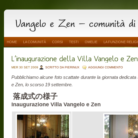
HOME
LA COMUNITÀ
CORSI
TESTI
OMELIE
LA FUNZIONE RELIG
MER 30 SET 2009
SCRITTO DA PIERINUX
AGGIUNGI COMMENTO
Pubblichiamo alcune foto scattate durante la giornata dedicata a
e Zen, lo scorso 19 settembre.
落成式の様子
Inaugurazione Villa Vangelo e Zen