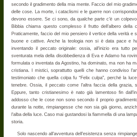
secondo il gradimento della mia mente. Faccio del mio gradimento
delle cose. La morte, i cataclismi e le guerre non corrispondo
devono essere. Se ci sono, da qualche parte c’è un colpevol
Bibbia chiama questo complesso il frutto dell’albero dell
Praticamente, faccio del mio pensiero il vertice della verità e
buone e cattive. Anche la teologia non si è data pace e h
inventando il peccato originale: ossia, all’inizio era tutto
sventurata mela della disobbedienza di Eva e Adamo ha rovinat
formulata o inventata da Agostino, ha dominato, ma non ha mai 
cristiana. I mistici, soprattutto quelli che hanno condiviso l
testimoniato che quella colpa fu “Felix culpa”, perché la luce
tenebre. Ossia, il peccato come l’altra faccia della grazia
Eppure, tanto cristianesimo è nato già lamentoso fin dall’i
addosso che le cose non sono secondo il proprio gradiment
durante la notte, rimpiangesse che non sia già giorno, anzi
l’alba della luce. Caso mai gustandosi la fiammella di una lam
storia.
Solo nascendo all’avventura dell’esistenza senza rimpianger