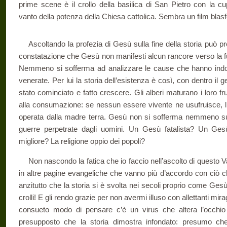
prime scene è il crollo della basilica di San Pietro con la cu
vanto della potenza della Chiesa cattolica. Sembra un film blas
Ascoltando la profezia di Gesù sulla fine della storia può 
constatazione che Gesù non manifesti alcun rancore verso la fu
Nemmeno si sofferma ad analizzare le cause che hanno indott
venerate. Per lui la storia dell’esistenza è così, con dentro il 
stato cominciato e fatto crescere. Gli alberi maturano i loro fr
alla consumazione: se nessun essere vivente ne usufruisce, li
operata dalla madre terra. Gesù non si sofferma nemmeno sull’
guerre perpetrate dagli uomini. Un Gesù fatalista? Un Ges
migliore? La religione oppio dei popoli?
Non nascondo la fatica che io faccio nell’ascolto di questo V
in altre pagine evangeliche che vanno più d’accordo con ciò 
anzitutto che la storia si è svolta nei secoli proprio come Gesù
crolli! E gli rendo grazie per non avermi illuso con allettanti mi
consueto modo di pensare c’è un virus che altera l’occhio
presupposto che la storia dimostra infondato: presumo ch