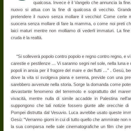
qualcosa. Invece è il Vangelo che annuncia la fine. 
nuovo si attua con la fine di qualcosa di vecchio. Grande
pretendere il nuovo senza mollare il vecchio! Come certe
suocera senza mollare di fare la mamma, o come noi preti che 
laici maturi mentre non molliamo di vederli immaturi. La fi
cruda è la realtà.
“Si solleverà popolo contro popolo e regno contro regno, e vi
carestie e pestilenze … Vi saranno segni nel sole, nella luna e ne
popoli in ansia per il fragore del mare e dei flutti …” . Gesù, b
dove la vita si svolgeva piana e serena, previde con una preci
sarebbero avvenute nella storia. Sorge la domanda come potess
devastante fenomeno del terremoto e soprattutto del marem
vivacità, mentre nulla di simile accadde in Palestina nell’ar
suppongono che tali notizie fossero giunte alle orecchie di 
Pompei distrutta dal Vesuvio. Luca avrebbe usato queste immag
Gesù: “Verranno giorni in cui di tutto quello che ammirate non re
la sua comparsa nelle sale cinematografiche un film che prefi