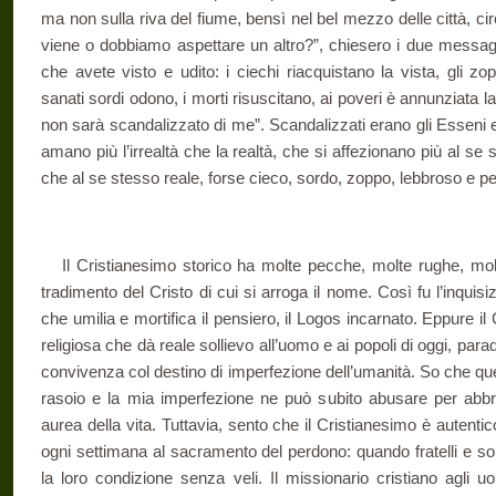
ma non sulla riva del fiume, bensì nel bel mezzo delle città, circ
viene o dobbiamo aspettare un altro?”, chiesero i due messagg
che avete visto e udito: i ciechi riacquistano la vista, gli 
sanati sordi odono, i morti risuscitano, ai poveri è annunziata 
non sarà scandalizzato di me”. Scandalizzati erano gli Esseni e
amano più l’irrealtà che la realtà, che si affezionano più al se
che al se stesso reale, forse cieco, sordo, zoppo, lebbroso e pe
Il Cristianesimo storico ha molte pecche, molte rughe, mol
tradimento del Cristo di cui si arroga il nome. Così fu l’inquis
che umilia e mortifica il pensiero, il Logos incarnato. Eppure i
religiosa che dà reale sollievo all’uomo e ai popoli di oggi, pa
convivenza col destino di imperfezione dell’umanità. So che que
rasoio e la mia imperfezione ne può subito abusare per abbr
aurea della vita. Tuttavia, sento che il Cristianesimo è autenti
ogni settimana al sacramento del perdono: quando fratelli e so
la loro condizione senza veli. Il missionario cristiano agli u