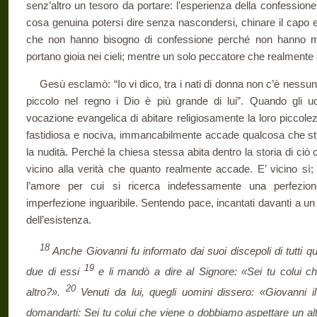
senz’altro un tesoro da portare: l’esperienza della confession
cosa genuina potersi dire senza nascondersi, chinare il capo e
che non hanno bisogno di confessione perché non hanno m
portano gioia nei cieli; mentre un solo peccatore che realmente 
Gesù esclamò: “Io vi dico, tra i nati di donna non c’è nessun
piccolo nel regno i Dio è più grande di lui”. Quando gli u
vocazione evangelica di abitare religiosamente la loro piccolez
fastidiosa e nociva, immancabilmente accade qualcosa che st
la nudità. Perché la chiesa stessa abita dentro la storia di ciò
vicino alla verità che quanto realmente accade. E’ vicino sì
l’amore per cui si ricerca indefessamente una perfezione
imperfezione inguaribile. Sentendo pace, incantati davanti a un
dell’esistenza.
18
Anche Giovanni fu informato dai suoi discepoli di tutti 
19
due di essi
e li mandò a dire al Signore: «Sei tu colui c
20
altro?».
Venuti da lui, quegli uomini dissero: «Giovanni i
domandarti: Sei tu colui che viene o dobbiamo aspettare un al