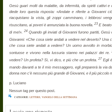
Gesù guarì molti da malattie, da infermità, da spiriti cattivi e
diede loro questa risposta: «Andate e riferite a Giovanni ciò
riacquistano la vista, gli zoppi camminano, i lebbrosi veng
23
risuscitano, ai poveri è annunziata la buona novella.
E beato 
24
di me!».
Quando gli inviati di Giovanni furono partiti, Gesù c
Giovanni: «Che cosa siete andati a vedere nel deserto? Una c
che cosa siete andati a vedere? Un uomo avvolto in morbid
sontuose e vivono nella lussuria stanno nei palazzi dei re.
27
vedere? Un profeta? Sì, vi dico, e più che un profeta.
Egli è
mando davanti a te il mio messaggero, egli preparerà la via da
donna non c’è nessuno più grande di Giovanni, e il più piccolo ne
p. Luciano
Nessun tag per questo post.
CATEGORIE:
LETTERE
,
VANGELO DELLA SETTIMANA
Lascia una risposta