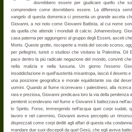
dovrebbero essere per giudicare quello che 
comprendere come dovrebbero essere. La differenza sembr
vangelo di questa domenica ci presenta un grande asceta ch
Giovanni, a noi noto come Giovanni Battista, al cui nome son
da quella che attende i mondiali di calcio: Johannesburg. Gio
casa paterna per aggiungersi al gruppo degli Esseni, asceti che
Morto. Queste grotte, riscoperte a metà del secolo scorso, oggi 
per pellegrini, turisti o studiosi che visitano la Palestina. Gli
pace dentro la più radicale negazione del mondo, convinti che
nella malizia e nella lussuria. Un giorno l’esseno Gio
insoddisfazione in quell’austerità misantropa, lasciò il deserto e
una posizione geografica e morale equidistante sia dal desert
uomini. Quando al fiume ricorrevano i palestinesi, alla ricerca
rara e preziosa, Giovanni predicava loro la via della penitenza au
penitenti scendevano nel fiume e Giovanni li battezzava nell’
lo Spirito. Forse, immergendo nell’acqua quei corpi sudati, qu
lavoro e nel cammino, Giovanni aveva percepito un rimorso i
disprezzati come corpi dediti agli affari di questa vita condannat
mandare due suoi discepoli da quel Gesù, che egli aveva batte