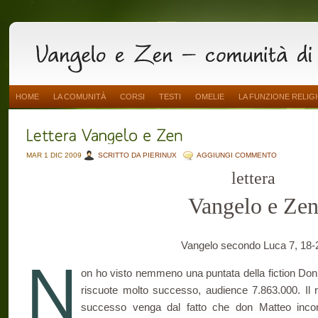
HOME
LA COMUNITÀ
CORSI
TESTI
OMELIE
LA FUNZIONE RELIG
MAR 1 DIC 2009
SCRITTO DA PIERINUX
AGGIUNGI COMMENTO
lettera
Vangelo e Ze
Vangelo secondo Luca 7, 18-
N
on ho visto nemmeno una puntata della fiction Don
riscuote molto successo, audience 7.863.000. Il 
successo venga dal fatto che don Matteo inco