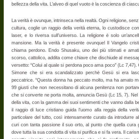
bellezza della vita. L’alveo di quel vuoto è la coscienza di ciasc
La verità è ovunque, intrinseca nella realtà. Ogni religione, senz
cultura, coglie un raggio della verità eterna, lo custodisce con
laser, e lo riversa sull’universo. La religione è solo un’ance
mansione. Ma la verità è presente ovunque! Il Vangelo cristia
chiama perdono. Endo Shusaku, uno dei più stimati e amati
scorso, cattolico, addita come chiave che dischiude al messagg
versetto: “Colui al quale si perdona poco ama poco” (Lc 7,47).
Simone che si era scandalizzato perché Gesù si era lasc
peccatrice. “Questa donna ha peccato molto, ma ha amato mol
99 giusti che non necessitano di alcuna penitenza non portano 
che si converte ne porta molta, annuncia Gesù (Lc 15, 7). Nel 
della vita, con la gamma dei suoi sentimenti che vanno dalla b
il raggio di luce cristiano guida l’uomo alla reggia della ve
particolare del tutto, così intensamente curato da introdurre a
curi con tanta passione il suo orto, al punto che quella cura g
dove tutta la sua condotta di vita si purifica e si fa vera. Il cari