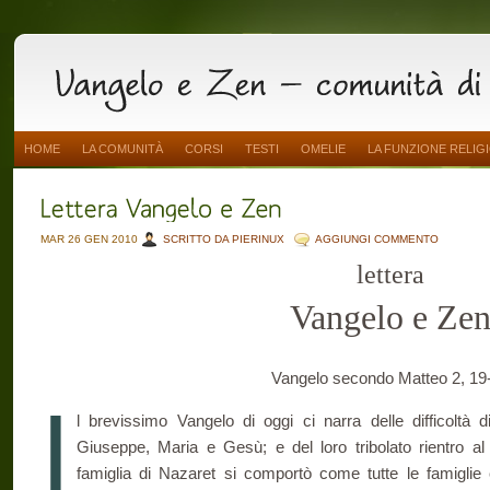
HOME
LA COMUNITÀ
CORSI
TESTI
OMELIE
LA FUNZIONE RELIG
MAR 26 GEN 2010
SCRITTO DA PIERINUX
AGGIUNGI COMMENTO
lettera
Vangelo e Ze
Vangelo secondo Matteo 2, 19
I
l brevissimo Vangelo di oggi ci narra delle difficoltà d
Giuseppe, Maria e Gesù; e del loro tribolato rientro al 
famiglia di Nazaret si comportò come tutte le famigl