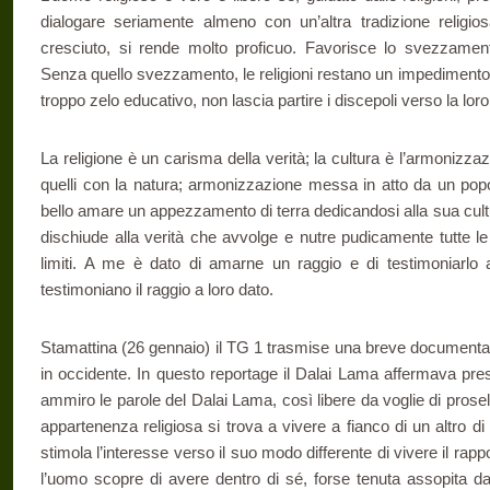
dialogare seriamente almeno con un’altra tradizione religio
cresciuto, si rende molto proficuo. Favorisce lo svezzament
Senza quello svezzamento, le religioni restano un impedimento
troppo zelo educativo, non lascia partire i discepoli verso la lo
La religione è un carisma della verità; la cultura è l’armonizzazi
quelli con la natura; armonizzazione messa in atto da un popol
bello amare un appezzamento di terra dedicandosi alla sua cultur
dischiude alla verità che avvolge e nutre pudicamente tutte le
limiti. A me è dato di amarne un raggio e di testimoniarlo an
testimoniano il raggio a loro dato.
Stamattina (26 gennaio) il TG 1 trasmise una breve documentaz
in occidente. In questo reportage il Dalai Lama affermava pr
ammiro le parole del Dalai Lama, così libere da voglie di prosel
appartenenza religiosa si trova a vivere a fianco di un altro di
stimola l’interesse verso il suo modo differente di vivere il rapp
l’uomo scopre di avere dentro di sé, forse tenuta assopita dal