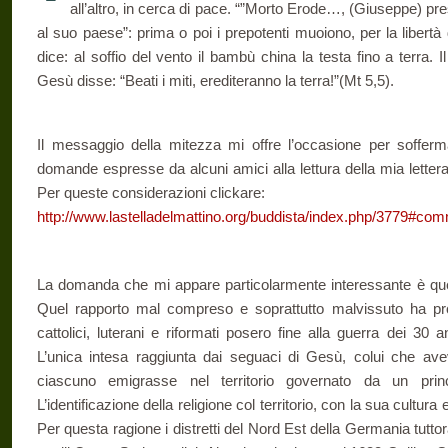
all’altro, in cerca di pace. “”Morto Erode…, (Giuseppe) pr
al suo paese”: prima o poi i prepotenti muoiono, per la libertà
dice: al soffio del vento il bambù china la testa fino a terra. 
Gesù disse: “Beati i miti, erediteranno la terra!”(Mt 5,5).
Il messaggio della mitezza mi offre l’occasione per sofferm
domande espresse da alcuni amici alla lettura della mia lettera 
Per queste considerazioni clickare:
http://www.lastelladelmattino.org/buddista/index.php/3779#co
La domanda che mi appare particolarmente interessante è quell
Quel rapporto mal compreso e soprattutto malvissuto ha pr
cattolici, luterani e riformati posero fine alla guerra dei 30 
L’unica intesa raggiunta dai seguaci di Gesù, colui che ave
ciascuno emigrasse nel territorio governato da un princ
L’identificazione della religione col territorio, con la sua cultura
Per questa ragione i distretti del Nord Est della Germania tutto