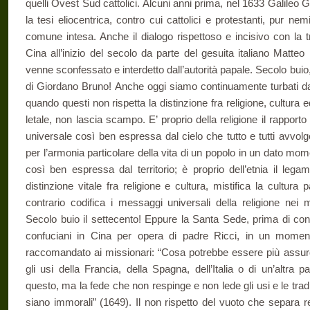
quelli Ovest Sud cattolici. Alcuni anni prima, nel 1633 Galileo Ga
la tesi eliocentrica, contro cui cattolici e protestanti, pur ne
comune intesa. Anche il dialogo rispettoso e incisivo con la t
Cina all’inizio del secolo da parte del gesuita italiano Matteo 
venne sconfessato e interdetto dall’autorità papale. Secolo buio, 
di Giordano Bruno! Anche oggi siamo continuamente turbati d
quando questi non rispetta la distinzione fra religione, cultura
letale, non lascia scampo. E’ proprio della religione il rapporto 
universale così ben espressa dal cielo che tutto e tutti avvolge
per l’armonia particolare della vita di un popolo in un dato mom
così ben espressa dal territorio; è proprio dell’etnia il leg
distinzione vitale fra religione e cultura, mistifica la cultura p
contrario codifica i messaggi universali della religione nei m
Secolo buio il settecento! Eppure la Santa Sede, prima di cond
confuciani in Cina per opera di padre Ricci, in un momen
raccomandato ai missionari: “Cosa potrebbe essere più assurdo 
gli usi della Francia, della Spagna, dell’Italia o di un’altra
questo, ma la fede che non respinge e non lede gli usi e le tra
siano immorali” (1649). Il non rispetto del vuoto che separa re