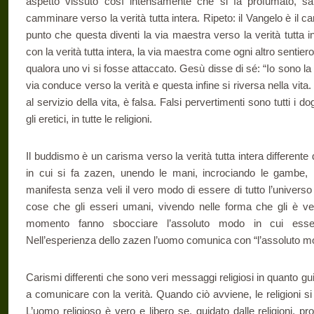
aspetto vissuto così intensamente che si fa profumato, sapo
camminare verso la verità tutta intera. Ripeto: il Vangelo è il c
punto che questa diventi la via maestra verso la verità tutta
con la verità tutta intera, la via maestra come ogni altro sentiero 
qualora uno vi si fosse attaccato. Gesù disse di sé: “Io sono la v
via conduce verso la verità e questa infine si riversa nella vita
al servizio della vita, è falsa. Falsi pervertimenti sono tutti 
gli eretici, in tutte le religioni.
Il buddismo è un carisma verso la verità tutta intera differen
in cui si fa zazen, unendo le mani, incrociando le gambe, 
manifesta senza veli il vero modo di essere di tutto l’univers
cose che gli esseri umani, vivendo nelle forma che gli è 
momento fanno sbocciare l’assoluto modo in cui esse
Nell’esperienza dello zazen l’uomo comunica con “l’assoluto m
Carismi differenti che sono veri messaggi religiosi in quanto 
a comunicare con la verità. Quando ciò avviene, le religioni si r
L’uomo religioso è vero e libero se, guidato dalle religioni, proc