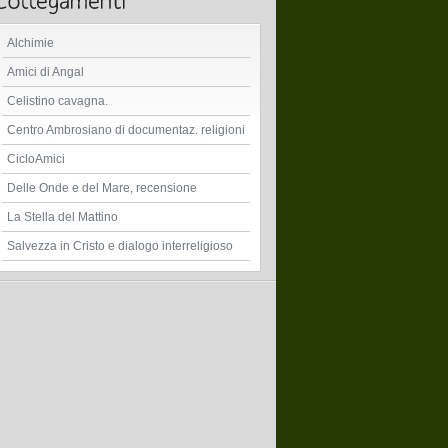
Alchimie
Amici di Angal
Celistino cavagna.
Centro Ambrosiano di documentaz. religioni
CicloAmici
Delle Onde e del Mare, recensione
La Stella del Mattino
Salvezza in Cristo e dialogo interreligioso