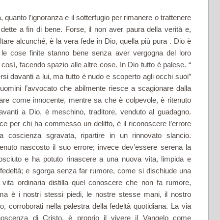
tà, quanto l’ignoranza e il sotterfugio per rimanere o trattenere
dette a fin di bene. Forse, il non aver paura della verità e,
ultare alcunché, è la vera fede in Dio, quella più pura . Dio è
te le cose finite stanno bene senza aver vergogna del loro
così, facendo spazio alle altre cose. In Dio tutto è palese. “
 davanti a lui, ma tutto è nudo e scoperto agli occhi suoi”
i uomini l’avvocato che abilmente riesce a scagionare dalla
sare come innocente, mentre sa che è colpevole, è ritenuto
avanti a Dio, è meschino, traditore, venduto al guadagno.
 pace per chi ha commesso un delitto, è il riconoscere l’errore
coscienza sgravata, ripartire in un rinnovato slancio.
tenuto nascosto il suo errore; invece dev’essere serena la
osciuto e ha potuto rinascere a una nuova vita, limpida e
 fedeltà; e sgorga senza far rumore, come si dischiude una
 vita ordinaria distilla quel conoscere che non fa rumore,
 è i nostri stessi piedi, le nostre stesse mani, il nostro
o, corroborati nella palestra della fedeltà quotidiana. La via
noscenza di Cristo, è proprio il vivere il Vangelo come