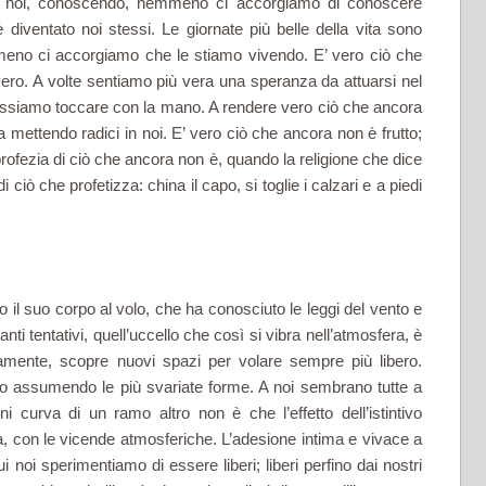
ndo noi, conoscendo, nemmeno ci accorgiamo di conoscere
iventato noi stessi. Le giornate più belle della vita sono
eno ci accorgiamo che le stiamo vivendo. E’ vero ciò che
ero. A volte sentiamo più vera una speranza da attuarsi nel
possiamo toccare con la mano. A rendere vero ciò che ancora
 mettendo radici in noi. E’ vero ciò che ancora non è frutto;
profezia di ciò che ancora non è, quando la religione che dice
i ciò che profetizza: china il capo, si toglie i calzari e a piedi
o il suo corpo al volo, che ha conosciuto le leggi del vento e
anti tentativi, quell’uccello che così si vibra nell’atmosfera, è
eramente, scopre nuovi spazi per volare sempre più libero.
no assumendo le più svariate forme. A noi sembrano tutte a
i curva di un ramo altro non è che l’effetto dell’istintivo
iva, con le vicende atmosferiche. L’adesione intima e vivace a
i noi sperimentiamo di essere liberi; liberi perfino dai nostri