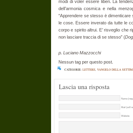
modi di voler essere liberi. La tendenza
dell’armonia cosmica e nella menzog
“Apprendere se stesso è dimenticare s
le cose. Essere inverato da tutte le c
corpo e spirito altrui. E’ risveglio che 
non lasciare traccia di se stesso” (
Dog
p. Luciano Mazzocchi
Nessun tag per questo post.
CATEGORIE:
LETTERE
,
VANGELO DELLA SETTI
Lascia una risposta
Name (requ
Mail (will n
Website