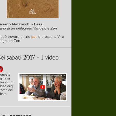
uciano Mazzocchi - Passi
ario di un pellegrino Vangelo e Zen
 può trovare online
qui
, o presso la Villa
angelo e Zen
 questa
gina si
ovano tutti
video degli
contri del
bato.