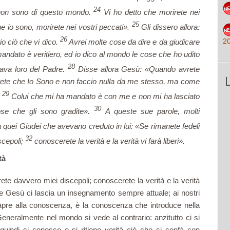
24
o non sono di questo mondo.
Vi ho detto che morirete nei
25
he io sono, morirete nei vostri peccati».
Gli dissero allora:
26
2
io ciò che vi dico.
Avrei molte cose da dire e da giudicare
andato è veritiero, ed io dico al mondo le cose che ho udito
28
ava loro del Padre.
Disse allora Gesù: «Quando avrete
saprete che Io Sono e non faccio nulla da me stesso, ma come
29
.
Colui che mi ha mandato è con me e non mi ha lasciato
30
ose che gli sono gradite».
A queste sue parole, molti
 quei Giudei che avevano creduto in lui: «Se rimanete fedeli
32
scepoli;
conoscerete la verità e la verità vi farà liberi».
tà
rete davvero miei discepoli; conoscerete la verità e la verità
le Gesù ci lascia un insegnamento sempre attuale; ai nostri
e apre alla conoscenza, è la conoscenza che introduce nella
. Generalmente nel mondo si vede al contrario: anzitutto ci si
quindi si conosce e si ritiene verità ciò che si confà con