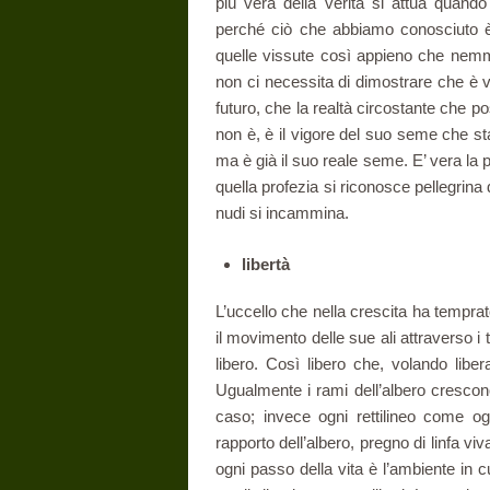
più vera della verità si attua qua
perché ciò che abbiamo conosciuto è d
quelle vissute così appieno che nemm
non ci necessita di dimostrare che è v
futuro, che la realtà circostante che 
non è, è il vigore del suo seme che sta
ma è già il suo reale seme. E’ vera la 
quella profezia si riconosce pellegrina d
nudi si incammina.
libertà
L’uccello che nella crescita ha temprat
il movimento delle sue ali attraverso i t
libero. Così libero che, volando lib
Ugualmente i rami dell’albero cresco
caso; invece ogni rettilineo come ogn
rapporto dell’albero, pregno di linfa v
ogni passo della vita è l’ambiente in cu