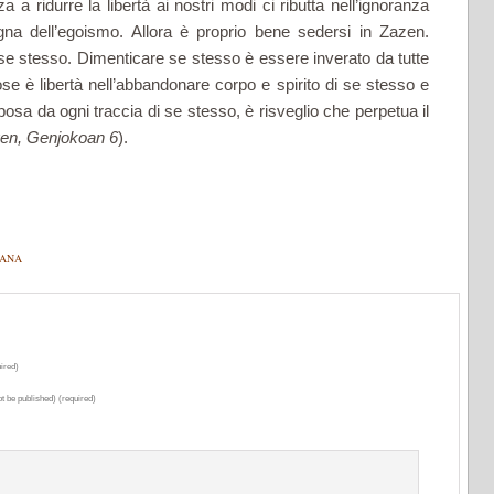
 a ridurre la libertà ai nostri modi ci ributta nell’ignoranza
na dell’egoismo. Allora è proprio bene sedersi in Zazen.
e stesso. Dimenticare se stesso è essere inverato da tutte
ose è libertà nell’abbandonare corpo e spirito di se stesso e
riposa da ogni traccia di se stesso, è risveglio che perpetua il
en, Genjokoan 6
).
MANA
ired)
ot be published) (required)