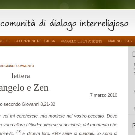
MELIE
LA FUNZIONE RELIGIOSA
MAILING LISTS
VANGELO E ZEN の 図書館
AGGIUNGI COMMENTO
lettera
angelo e Zen
7 marzo 2010
o secondo Giovanni 8,21-32
 voi mi cercherete, ma morirete nel vostro peccato. Dove
cevano allora i Giudei: «Forse si ucciderà, dal momento che
23
enire?».
E diceva loro: «Voi siete di quaggiù, io sono di