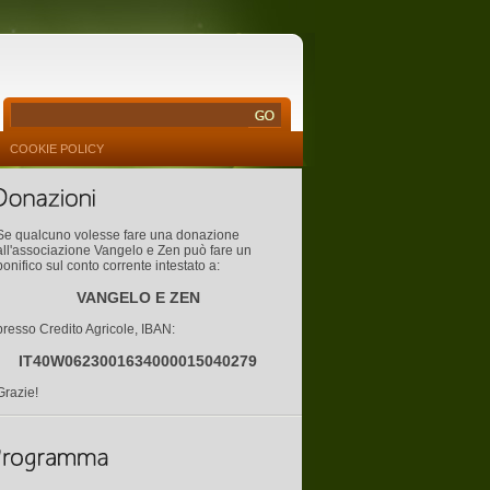
COOKIE POLICY
Se qualcuno volesse fare una donazione
all'associazione Vangelo e Zen può fare un
bonifico sul conto corrente intestato a:
VANGELO E ZEN
presso Credito Agricole, IBAN:
IT40W0623001634000015040279
Grazie!