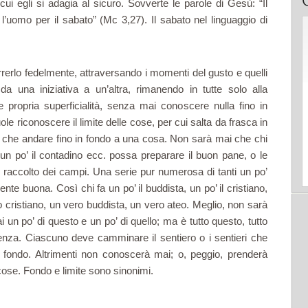
i egli si adagia al sicuro. Sovverte le parole di Gesù: “Il
l’uomo per il sabato” (Mc 3,27). Il sabato nel linguaggio di
rerlo fedelmente, attraversando i momenti del gusto e quelli
da una iniziativa a un’altra, rimanendo in tutte solo alla
lle propria superficialità, senza mai conoscere nulla fino in
e riconoscere il limite delle cose, per cui salta da frasca in
sì che andare fino in fondo a una cosa. Non sarà mai che chi
o, un po’ il contadino ecc. possa preparare il buon pane, o le
 raccolto dei campi. Una serie pur numerosa di tanti un po’
e buona. Così chi fa un po’ il buddista, un po’ il cristiano,
o cristiano, un vero buddista, un vero ateo. Meglio, non sarà
un po’ di questo e un po’ di quello; ma è tutto questo, tutto
erienza. Ciascuno deve camminare il sentiero o i sentieri che
 fondo. Altrimenti non conoscerà mai; o, peggio, prenderà
e cose. Fondo e limite sono sinonimi.