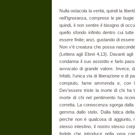
Nulla ostacola la verità, quindi la liber
nell’ignoranza, comprese le pie bugie 
quindi, il non sentire il bisogno di occ
quello sfondo infinito dentro cui tut
essere finite; anzi, gustando di essere 
Non v’è creatura che possa nascondersi
(Lettera agli Ebrei 4,13). Davanti agl
condanna il suo assistito e farlo pas
avvocato di grande valore. Invece, d
Infatti, l’unica via di liberazione e di
compiuto, farne ammenda e, con la 
Dev’essere triste la morte di chi ha 
morte di chi nel pentimento ha ricon
corretta. La conoscenza sgorga dalla
gemma dallo stelo. Dalla fatica della
perché non è qualcosa di aggiunto, ma
stesso intestino, il nostro stesso corp
fedele che introduce nella vera co