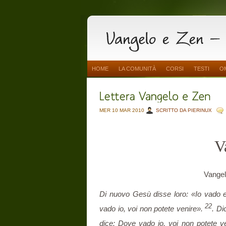
HOME
LA COMUNITÀ
CORSI
TESTI
O
MER 10 MAR 2010
SCRITTO DA PIERINUX
V
Vangel
Di nuovo Gesù disse loro: «Io vado e
22
vado io, voi non potete venire».
. Di
dice: Dove vado io, voi non potete v