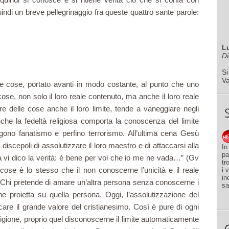
uindi un breve pellegrinaggio fra queste quattro sante parole:
L
Di
Si
V
 le cose, portato avanti in modo costante, al punto che uno
ose, non solo il loro reale contenuto, ma anche il loro reale
e delle cose anche il loro limite, tende a vaneggiare negli
nche la fedeltà religiosa comporta la conoscenza del limite
engono fanatismo e perfino terrorismo. All’ultima cena Gesù
 discepoli di assolutizzare il loro maestro e di attaccarsi alla
In
pa
 vi dico la verità: è bene per voi che io me ne vada…” (Gv
tr
e cose è lo stesso che il non conoscerne l’unicità e il reale
i 
in
. Chi pretende di amare un’altra persona senza conoscerne i
sa
he proietta su quella persona. Oggi, l’assolutizzazione del
icare il grande valore del cristianesimo. Così è pure di ogni
religione, proprio quel disconoscerne il limite automaticamente