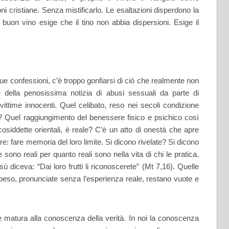
ni cristiane. Senza mistificarlo. Le esaltazioni disperdono la
buon vino esige che il tino non abbia dispersioni. Esige il
 sue confessioni, c’è troppo gonfiarsi di ciò che realmente non
re della penosissima notizia di abusi sessuali da parte di
 vittime innocenti. Quel celibato, reso nei secoli condizione
e? Quel raggiungimento del benessere fisico e psichico così
cosiddette orientali, è reale? C’è un atto di onestà che apre
 vere: fare memoria del loro limite. Si dicono rivelate? Si dicono
sono reali per quanto reali sono nella vita di chi le pratica.
sù diceva: “Dai loro frutti li riconoscerete” (Mt 7,16). Quelle
peso, pronunciate senza l’esperienza reale, restano vuote e
che matura alla conoscenza della verità. In noi la conoscenza