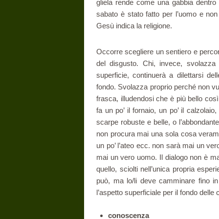
gliela rende come una gabbia dentro cu
sabato è stato fatto per l’uomo e non 
Gesù indica la religione.
Occorre scegliere un sentiero e percor
del disgusto. Chi, invece, svolazza 
superficie, continuerà a dilettarsi de
fondo. Svolazza proprio perché non vuol
frasca, illudendosi che è più bello co
fa un po’ il fornaio, un po’ il calzolai
scarpe robuste e belle, o l’abbondante
non procura mai una sola cosa verament
un po’ l’ateo ecc. non sarà mai un ver
mai un vero uomo. Il dialogo non è mai 
quello, sciolti nell’unica propria esp
può, ma lo/li deve camminare fino in
l’aspetto superficiale per il fondo dell
conoscenza