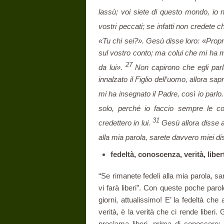
lassù; voi siete di questo mondo, i
vostri peccati; se infatti non credete c
«Tu chi sei?». Gesù disse loro: «Propr
sul vostro conto; ma colui che mi ha m
27
da lui».
Non capirono che egli parl
innalzato il Figlio dell’uomo, allora 
mi ha insegnato il Padre, così io parlo
solo, perché io faccio sempre le c
31
credettero in lui.
Gesù allora disse a
alla mia parola, sarete davvero miei di
fedeltà, conoscenza, verità, liber
“Se rimanete fedeli alla mia parola, sa
vi farà liberi”. Con queste poche paro
giorni, attualissimo! E’ la fedeltà ch
verità, è la verità che ci rende liberi
proclama liberi, prima di conoscere; 