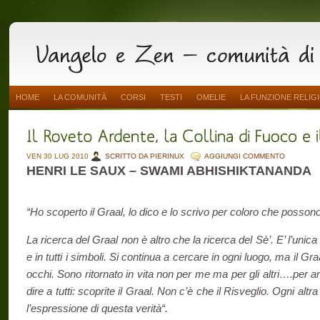
HOME
LA COMUNITÀ
CORSI
TESTI
OMELIE
LA FUNZIONE RELIG
VEN 30 LUG 2010
SCRITTO DA PIERINUX
AGGIUNGI COMMENTO
HENRI LE SAUX – SWAMI ABHISHIKTANANDA
“Ho scoperto il Graal, lo dico e lo scrivo per coloro che posso
La ricerca del Graal non è altro che la ricerca del Sè’. E’ l’unica 
e in tutti i simboli. Si continua a cercare in ogni luogo, ma il Gra
occhi. Sono ritornato in vita non per me ma per gli altri….per a
dire a tutti: scoprite il Graal. Non c’è che il Risveglio. Ogni altra
l’espressione di questa verità“.