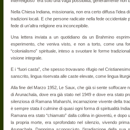
interreligioso” era solo una vaga possibilità, generalmente non 
Nella Chiesa Indiana, missionaria, non era certo diffusa l’idea di a
tradizioni locali. E che persone radicate nella fede occidentale
fede di un’altra religione era inconcepibile.
Una lettera inviata a un quotidiano da un Brahmino esprime
esperimento, che veniva visto, e non a torto, come una form
“colonialismo” spirituale, inteso a svuotare le forme tradizionali
visione integrale.
E i “fuori casta”, che spesso trovavano rifugio nel Cristianesim
sanscrito, lingua riservata alle caste elevate, come lingua liturgi
Alla fine del Marzo 1952, Le Saux, che già si sente soffocare ne
di Arunachala, dove era già stato nel 1949 e dove era stato p
silenziosa di Ramana Maharshi, incarnazione vivente della trad
è sempre stata il culmine di quasi ogni forma di spiritualità India
Ramana era stato “chiamato” dalla collina in gioventù, e dopo 
la propria morte, era sprofondato nel silenzio, vivendo prima
Arunachala. Dapprima sconosciuto, l’irradiazione della sua 