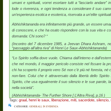
umani e spirituali, vorrei esortare tutti a “lasciarlo andare” 
lode o riverenza, e ogni tendenza a considerare il suo ca
un’esperienza esotica e esoterica, riservata a un’elite spiritual
Abhishiktananda era infinitamente più grande, un essere uman
di conoscere, e che ha osato rispondere con la sua vita e co
domanda: Chi sono? “
(Incontro del 7 dicembre 1985, a Jeevan Dhara Ashram, ne
“passaggio all’altra riva” di Henri Le Saux-Abhishiktananda)
“Lo Spirito soffia dove vuole. Chiama dall’interno e dall’estern
che nel mondo, il maggior pericolo consiste nel fissare la pr
chi ha scoperto il proprio vero Sé non c’è più né foresta, né ci
non-fare. Colui che è attraversato dalla libertà dello Spirito
Spirito, che usa egualmente il suo silenzio e le sue parole, l
nella società”.
(Abhishiktananda- The Further Shore [ L’Altra Riva], p.16 )
Tags:
graal
,
henri le saux
,
liberazione
,
miti
,
sacerdote
,
silenzio
,
CATEGORIE:
GENERALI
,
IN EVIDENZA