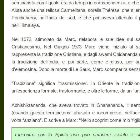
seminarista con il quale era da tempo in corrispondenza, e che 
Aiuta anche una reliosa Carmelitana, sorella Thérèse, che si era
Pondicherry, nell’India del sud, e che poi aveva ottenuto i
nell’Himalaya.
Nel 1972, stimolato da Marc, rielabora le sue idee sul san
Cristianesimo. Nel Giugno 1973 Marc viene iniziato al
rappresenta la tradizione Cristiana, e dagli swami Chidananda
la tradizione dell’India, e poi parte, come è d’uso, per un
d’elemosina. Dopo la morte di Le Saux, Marc scomparirà senza 
“Tradizione” significa “trasmissione”. In Oriente la tradizi
un’esperienza formale, trasformante, e oltre le forme, da un “an
Abhishiktananda, che aveva trovato in Gnanananda, il sant’u
(usando questo termine,così abusato e incompreso, nell’acce
volta “anziano”. E scrive a Marc: “Nello scoprirti come mio ‘figl
L’incontro con lo Spirito non può rimanere isolato e st