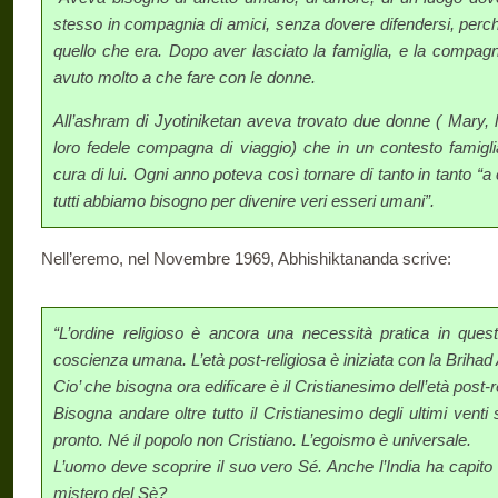
stesso in compagnia di amici, senza dovere difendersi, perc
quello che era. Dopo aver lasciato la famiglia, e la compag
avuto molto a che fare con le donne.
All’ashram di Jyotiniketan aveva trovato due donne ( Mary, l
loro fedele compagna di viaggio) che in un contesto famig
cura di lui. Ogni anno poteva così tornare di tanto in tanto “a 
tutti abbiamo bisogno per divenire veri esseri umani”.
Nell’eremo, nel Novembre 1969, Abhishiktananda scrive:
“L’ordine religioso è ancora una necessità pratica in ques
coscienza umana. L’età post-religiosa è iniziata con la Brih
Cio’ che bisogna ora edificare è il Cristianesimo dell’età post-r
Bisogna andare oltre tutto il Cristianesimo degli ultimi venti
pronto. Né il popolo non Cristiano. L’egoismo è universale.
L’uomo deve scoprire il suo vero Sé. Anche l’India ha capito c
mistero del Sè?