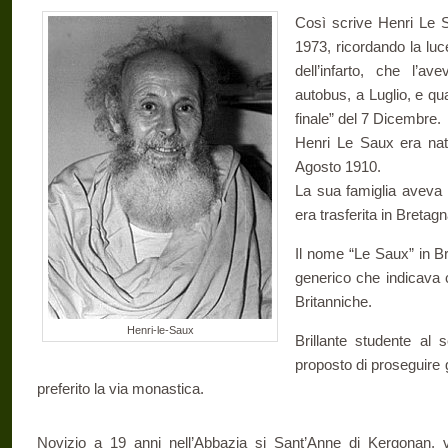
Così scrive Henri Le S
1973, ricordando la lu
dell’infarto, che l’a
autobus, a Luglio, e qu
finale” del 7 Dicembre.
Henri Le Saux era nato
Agosto 1910.
La sua famiglia aveva l
era trasferita in Bretagn
Il nome “Le Saux” in Br
generico che indicava c
Britanniche.
Henri-le-Saux
Brillante studente al 
proposto di proseguire 
preferito la via monastica.
Novizio a 19 anni nell’Abbazia si Sant’Anne di Kergonan, vi