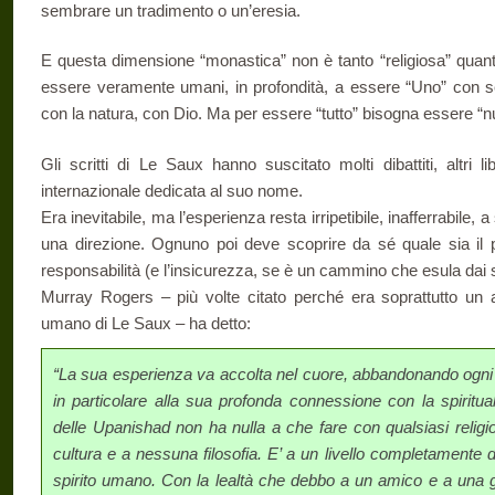
sembrare un tradimento o un’eresia.
E questa dimensione “monastica” non è tanto “religiosa” quant
essere veramente umani, in profondità, a essere “Uno” con se 
con la natura, con Dio. Ma per essere “tutto” bisogna essere “nu
Gli scritti di Le Saux hanno suscitato molti dibattiti, altri li
internazionale dedicata al suo nome.
Era inevitabile, ma l’esperienza resta irripetibile, inafferrabile,
una direzione. Ognuno poi deve scoprire da sé quale sia i
responsabilità (e l’insicurezza, se è un cammino che esula dai s
Murray Rogers – più volte citato perché era soprattutto un
umano di Le Saux – ha detto:
“La sua esperienza va accolta nel cuore, abbandonando ogni a
in particolare alla sua profonda connessione con la spirituali
delle Upanishad non ha nulla a che fare con qualsiasi relig
cultura e a nessuna filosofia. E’ a un livello completamente diff
spirito umano. Con la lealtà che debbo a un amico e a una gu