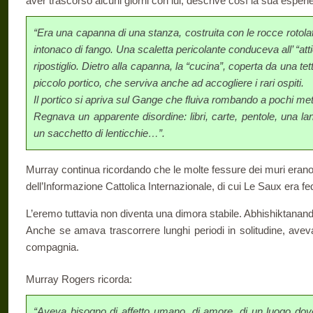
aver trascorso alcuni giorni con lui, descrive così la sua esperi
“Era una capanna di una stanza, costruita con le rocce rotolate
intonaco di fango. Una scaletta pericolante conduceva all’ “at
ripostiglio. Dietro alla capanna, la “cucina”, coperta da una tet
piccolo portico, che serviva anche ad accogliere i rari ospiti.
Il portico si apriva sul Gange che fluiva rombando a pochi metr
Regnava un apparente disordine: libri, carte, pentole, una lan
un sacchetto di lenticchie…”.
Murray continua ricordando che le molte fessure dei muri erano
dell’Informazione Cattolica Internazionale, di cui Le Saux era fed
L’eremo tuttavia non diventa una dimora stabile. Abhishiktanand
Anche se amava trascorrere lunghi periodi in solitudine, ave
compagnia.
Murray Rogers ricorda:
“Aveva bisogno di affetto umano, di amore, di un luogo do