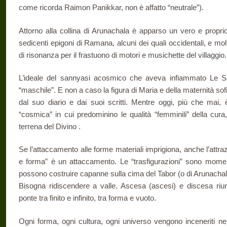
come ricorda Raimon Panikkar, non è affatto “neutrale”).
Attorno alla collina di Arunachala è apparso un vero e propri
sedicenti epigoni di Ramana, alcuni dei quali occidentali, e mo
di risonanza per il frastuono di motori e musichette del villaggio.
L’ideale del sannyasi acosmico che aveva infiammato Le Sau
“maschile”. E non a caso la figura di Maria e della maternità so
dal suo diario e dai suoi scritti. Mentre oggi, più che mai, 
“cosmica” in cui predominino le qualità “femminili” della cura
terrena del Divino .
Se l’attaccamento alle forme materiali imprigiona, anche l’attra
e forma” è un attaccamento. Le “trasfigurazioni” sono moment
possono costruire capanne sulla cima del Tabor (o di Arunachal
Bisogna ridiscendere a valle. Ascesa (ascesi) e discesa riuni
ponte tra finito e infinito, tra forma e vuoto.
Ogni forma, ogni cultura, ogni universo vengono inceneriti ne