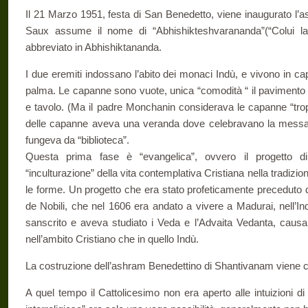
Il 21 Marzo 1951, festa di San Benedetto, viene inaugurato l’
Saux assume il nome di “Abhishikteshvarananda”(“Colui la 
abbreviato in Abhishiktananda.
I due eremiti indossano l’abito dei monaci Indù, e vivono in cap
palma. Le capanne sono vuote, unica “comodità “ il pavimento d
e tavolo. (Ma il padre Monchanin considerava le capanne “tro
delle capanne aveva una veranda dove celebravano la messa, 
fungeva da “biblioteca”.
Questa prima fase è “evangelica”, ovvero il progetto
“inculturazione” della vita contemplativa Cristiana nella tradizi
le forme. Un progetto che era stato profeticamente preceduto 
de Nobili, che nel 1606 era andato a vivere a Madurai, nell’In
sanscrito e aveva studiato i Veda e l’Advaita Vedanta, caus
nell’ambito Cristiano che in quello Indù.
La costruzione dell’ashram Benedettino di Shantivanam viene c
A quel tempo il Cattolicesimo non era aperto alle intuizioni di al