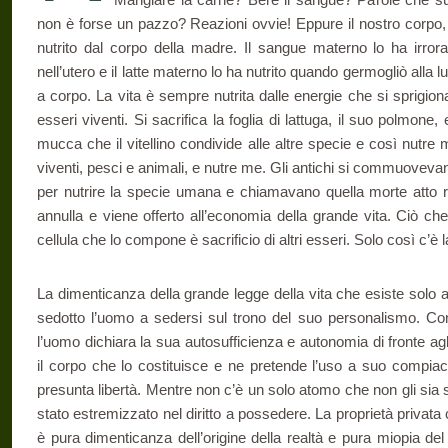
non è forse un pazzo? Reazioni ovvie! Eppure il nostro corpo, a
nutrito dal corpo della madre. Il sangue materno lo ha irr
nell’utero e il latte materno lo ha nutrito quando germogliò alla 
a corpo. La vita è sempre nutrita dalle energie che si sprigionan
esseri viventi. Si sacrifica la foglia di lattuga, il suo polmone, e
mucca che il vitellino condivide alle altre specie e così nutre m
viventi, pesci e animali, e nutre me. Gli antichi si commuovevan
per nutrire la specie umana e chiamavano quella morte atto relig
annulla e viene offerto all’economia della grande vita. Ciò che
cellula che lo compone è sacrificio di altri esseri. Solo così c’è l
La dimenticanza della grande legge della vita che esiste solo attr
sedotto l’uomo a sedersi sul trono del suo personalismo. Con
l’uomo dichiara la sua autosufficienza e autonomia di fronte agli
il corpo che lo costituisce e ne pretende l’uso a suo compia
presunta libertà. Mentre non c’è un solo atomo che non gli sia
stato estremizzato nel diritto a possedere. La proprietà privata 
è pura dimenticanza dell’origine della realtà e pura miopia del