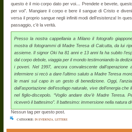
questo è il mio corpo dato per voi… Prendete e bevete, questo
per voi”. Mangiare il corpo e bere il sangue di Cristo e diven
versa il proprio sangue negli infiniti modi dell’esistenza! In qu
passaggio, c’è la verità.
Presso la nostra cappellania a Milano il fotografo giappon
mostra di fotogrammi di Madre Teresa di Calcutta, da lui ripr
assieme. Il signor Oki ha 81 anni e 13 anni fa ha subito l’es
dal corpo debole, viaggia per il mondo testimoniando la dedi
i poveri. Nel 1997, ancora convalescente dall’operazione
infermiere si recò a dare l’ultimo saluto a Madre Teresa more
le mani sul capo in un gesto di benedizione. Oggi, l’anzia
dall’asportazione dell’esofago naturale, vive dell’energia che
nel figlio-discepolo. “Voglio andare dov’è Madre Teresa. P
riceverò il battesimo”. Il battesimo: immersione nella natura di
Nessun tag per questo post.
CATEGORIE:
IN EVIDENZA
,
LETTERE