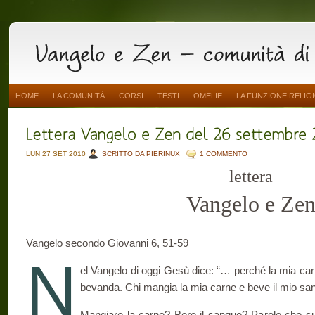
HOME
LA COMUNITÀ
CORSI
TESTI
OMELIE
LA FUNZIONE RELIG
LUN 27 SET 2010
SCRITTO DA PIERINUX
1 COMMENTO
lettera
Vangelo e Ze
Vangelo secondo Giovanni 6, 51-59
N
el Vangelo di oggi Gesù dice: “… perché la mia car
bevanda. Chi mangia la mia carne e beve il mio sang
Mangiare la carne? Bere il sangue? Parole che su