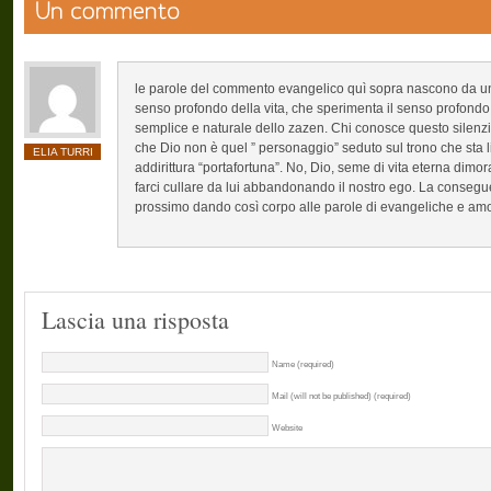
le parole del commento evangelico quì sopra nascono da un
senso profondo della vita, che sperimenta il senso profondo
semplice e naturale dello zazen. Chi conosce questo silen
che Dio non è quel ” personaggio” seduto sul trono che sta 
ELIA TURRI
addirittura “portafortuna”. No, Dio, seme di vita eterna dimo
farci cullare da lui abbandonando il nostro ego. La consegu
prossimo dando così corpo alle parole di evangeliche e amo
Lascia una risposta
Name (required)
Mail (will not be published) (required)
Website