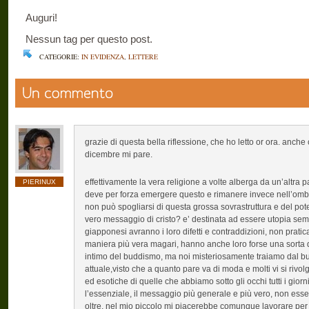
Auguri!
Nessun tag per questo post.
CATEGORIE:
IN EVIDENZA
,
LETTERE
grazie di questa bella riflessione, che ho letto or ora. anch
dicembre mi pare.
effettivamente la vera religione a volte alberga da un’altra pa
PIERINUX
deve per forza emergere questo e rimanere invece nell’ombr
non può spogliarsi di questa grossa sovrastruttura e del pot
vero messaggio di cristo? e’ destinata ad essere utopia s
giapponesi avranno i loro difetti e contraddizioni, non prati
maniera più vera magari, hanno anche loro forse una sorta di
intimo del buddismo, ma noi misteriosamente traiamo dal bud
attuale,visto che a quanto pare va di moda e molti vi si rivo
ed esotiche di quelle che abbiamo sotto gli occhi tutti i gio
l’essenziale, il messaggio più generale e più vero, non ess
oltre, nel mio piccolo mi piacerebbe comunque lavorare per