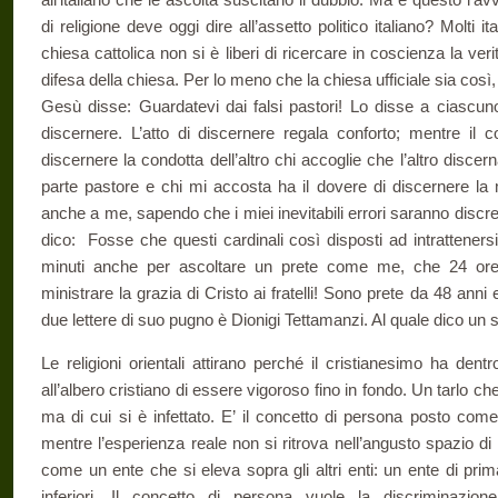
di religione deve oggi dire all’assetto politico italiano? Molti i
chiesa cattolica non si è liberi di ricercare in coscienza la veri
difesa della chiesa. Per lo meno che la chiesa ufficiale sia così
Gesù disse: Guardatevi dai falsi pastori! Lo disse a ciascuno
discernere. L’atto di discernere regala conforto; mentre il
discernere la condotta dell’altro chi accoglie che l’altro discern
parte pastore e chi mi accosta ha il dovere di discernere la
anche a me, sapendo che i miei inevitabili errori saranno disc
dico: Fosse che questi cardinali così disposti ad intrattenersi
minuti anche per ascoltare un prete come me, che 24 or
ministrare la grazia di Cristo ai fratelli! Sono prete da 48 anni 
due lettere di suo pugno è Dionigi Tettamanzi. Al quale dico un 
Le religioni orientali attirano perché il cristianesimo ha den
all’albero cristiano di essere vigoroso fino in fondo. Un tarlo ch
ma di cui si è infettato. E’ il concetto di persona posto come
mentre l’esperienza reale non si ritrova nell’angusto spazio d
come un ente che si eleva sopra gli altri enti: un ente di prima
inferiori. Il concetto di persona vuole la discriminazi