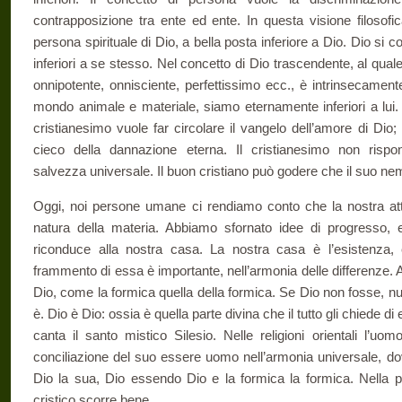
contrapposizione tra ente ed ente. In questa visione filosofi
persona spirituale di Dio, a bella posta inferiore a Dio. Dio si c
inferiori a se stesso. Nel concetto di Dio trascendente, al qual
onnipotente, onnisciente, perfettissimo ecc., è intrinsecament
mondo animale e materiale, siamo eternamente inferiori a lui. 
cristianesimo vuole far circolare il vangelo dell’amore di Dio
cieco della dannazione eterna. Il cristianesimo non rispon
salvezza universale. Il buon cristiano può godere che il suo nem
Oggi, noi persone umane ci rendiamo conto che la nostra attiv
natura della materia. Abbiamo sfornato idee di progresso, e
riconduce alla nostra casa. La nostra casa è l’esistenza, 
frammento di essa è importante, nell’armonia delle differenze. A
Dio, come la formica quella della formica. Se Dio non fosse, nul
è. Dio è Dio: ossia è quella parte divina che il tutto gli chiede di
canta il santo mistico Silesio. Nelle religioni orientali l’uo
conciliazione del suo essere uomo nell’armonia universale, do
Dio la sua, Dio essendo Dio e la formica la formica. Nella pi
cristico scorre bene.