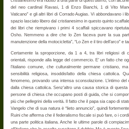
cristianesimo era ridotto a una parte di quest’ultimo, con alcune B
del neo cardinal Ravasi, 1 di Enzo Bianchi, 1 di Vito Man
Vaticano” e gli altri libri di Corrado Augias. Vi abbondavano i lib
spazio lasciato libero dal cristianesimo in questo quinto scaffale
dei libri che riempivano i primi 4 scaffali spiccavano ripetu
Osho. Nemmeno a dire che lo Zen faceva pure la sua parte 
manutenzione della motocicletta”, “Lo Zen e il tiro dell’arco” e tanti
Certamente la sproporzione, da 1 a 4, tra libri religiosi di c
orientali, risponde alla legge del commercio. E’ un fatto che oggi
l’italiano comune, che culturalmente permane cristiano, ma 
sensibilità religiosa, insoddisfatto della chiesa cattolica. Q
fenomeno, provando una intensa sconsolazione. L’intimo del cu
dalla chiesa cattolica. Senz’altro una causa storica di questa
persone di chiesa che occupano posti di guida, che si comport
più che pellegrini della verità. Il fatto che il papa sia capo di s
Vangelo che di sua natura è “lieto annuncio”, quindi fortemente 
Ruini che afferma che il federalismo fiscale si può fare, o i cord
una parte politica italiana. Anche le ultime parole di compiaci
all’italiano che le ascolta suscitano il dubbio: Ma è questo l