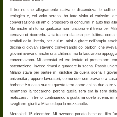
Il trenino che allegramente saliva e discendeva le colline d
teologico e, col volto sereno, ho fatto visita ai carissimi am
conversazione gli amici proposero di condurmi in auto fino all
Ma anche al ritorno qualcosa non funzionò e il treno per Mila
cercavo di ricorrerlo. Un’altra ora d’attesa per l’ultima corsa u
scaffali della libreria, per cui mi misi a girare nell’ampia st
decina di giovani stavano conversando coi barboni che avevano 
giovani avevano anche una chitarra, ma la lasciarono appoggi
conversavano. Mi accostai ed ero tentato di presentarmi co
ostentazione. Invece rimasi a guardare la scena. Passò un’ora 
Milano stava per partire mi distolse da quella scena. I giova
universitari, oppure lavoratori; comunque sembravano a casa 
barbone è a casa sua su questa terra come chi ha due o tre vil
nemmeno la toccarono, perché quella sera era la sera dell
realizzarsi. In treno, continuando a gustarmi quella scena, mi 
svegliarmi giunti a Milano dopo la mezzanotte.
Mercoledì 15 dicembre. Mi avevano parlato bene del film “uo