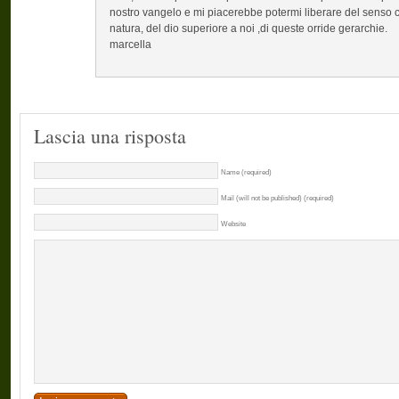
nostro vangelo e mi piacerebbe potermi liberare del senso c
natura, del dio superiore a noi ,di queste orride gerarchie.
marcella
Lascia una risposta
Name (required)
Mail (will not be published) (required)
Website