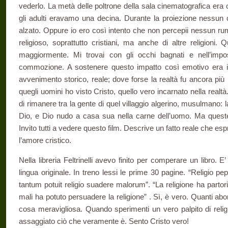
vederlo. La metà delle poltrone della sala cinematografica era
gli adulti eravamo una decina. Durante la proiezione nessun 
alzato. Oppure io ero così intento che non percepii nessun rumo
religioso, soprattutto cristiani, ma anche di altre religioni.
maggiormente. Mi trovai con gli occhi bagnati e nell’imposs
commozione. A sostenere questo impatto così emotivo era il
avvenimento storico, reale; dove forse la realtà fu ancora più r
quegli uomini ho visto Cristo, quello vero incarnato nella real
di rimanere tra la gente di quel villaggio algerino, musulmano: 
Dio, e Dio nudo a casa sua nella carne dell’uomo. Ma queste 
Invito tutti a vedere questo film. Descrive un fatto reale che e
l’amore cristico.
Nella libreria Feltrinelli avevo finito per comperare un libro. E
lingua originale. In treno lessi le prime 30 pagine. “Religio 
tantum potuit religio suadere malorum”. “La religione ha partori
mali ha potuto persuadere la religione” . Sì, è vero. Quanti a
cosa meravigliosa. Quando sperimenti un vero palpito di relig
assaggiato ciò che veramente è. Sento Cristo vero!