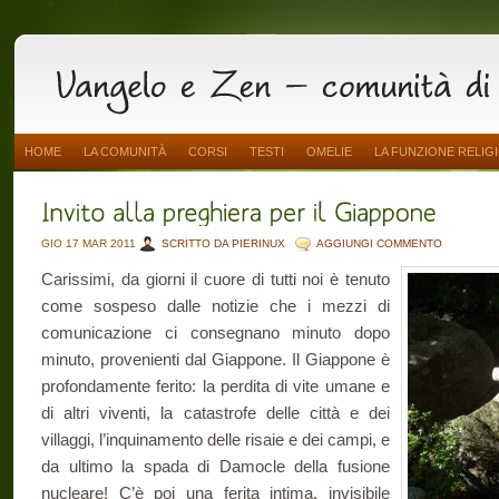
HOME
LA COMUNITÀ
CORSI
TESTI
OMELIE
LA FUNZIONE RELIG
GIO 17 MAR 2011
SCRITTO DA PIERINUX
AGGIUNGI COMMENTO
Carissimi, da giorni il cuore di tutti noi è tenuto
come sospeso dalle notizie che i mezzi di
comunicazione ci consegnano minuto dopo
minuto, provenienti dal Giappone. Il Giappone è
profondamente ferito: la perdita di vite umane e
di altri viventi, la catastrofe delle città e dei
villaggi, l’inquinamento delle risaie e dei campi, e
da ultimo la spada di Damocle della fusione
nucleare! C’è poi una ferita intima, invisibile