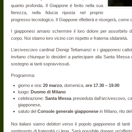
quanto profonda. Il Giappone è ferito nella sua
fierezza, nella fiducia riposta nel proprio
progresso tecnologico. Il Giappone rifletterà e risorgerà, come
I giapponesi amano schermire il loro dolore per assorbirlo de
corpo. Noi stiamo loro vicino con rispetto e fraterna slidarietà.
L’arcivescovo cardinal Dionigi Tettamanzi e i giapponesi cattoli
invitano chiunque lo desideri a partecipare alla Santa Messa di
sostegno ai tanti sopravvissuti.
Programma:
giorno e ora:
20 marzo
, domenica,
ore 17.30 – 19.00
luogo:
Duomo di Milano
celebrazione:
Santa Messa
presieduta dall’arcivescovo, c
giapponese,
saluto del
Console generale giapponese
in Milano, rito del
Noi italiani siamo debitori verso il popolo giapponese di tanti 
sentimento di fraternità ci lega. Sarà possibile donare un’offerta