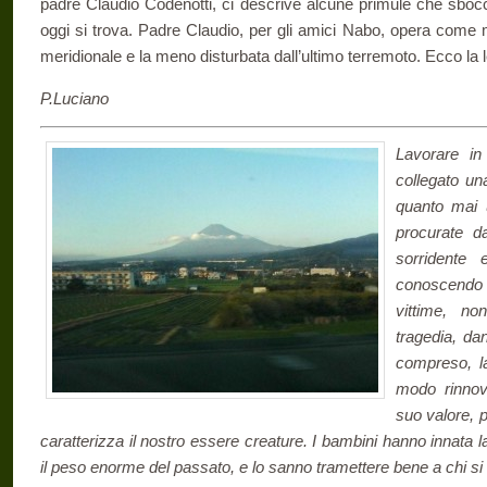
padre Claudio Codenotti, ci descrive alcune primule che sbocc
oggi si trova. Padre Claudio, per gli amici Nabo, opera come m
meridionale e la meno disturbata dall’ultimo terremoto. Ecco la l
P.Luciano
Lavorare in
collegato una
quanto mai u
procurate d
sorridente
conoscendo 
vittime, no
tragedia, dan
compreso, la
modo rinnov
suo valore, 
caratterizza il nostro essere creature. I bambini hanno innata 
il peso enorme del passato, e lo sanno tramettere bene a chi si 