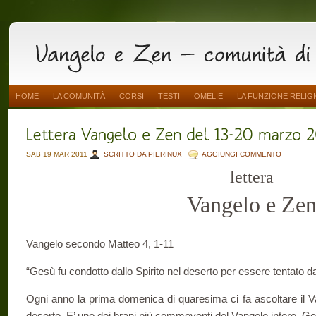
HOME
LA COMUNITÀ
CORSI
TESTI
OMELIE
LA FUNZIONE RELIG
SAB 19 MAR 2011
SCRITTO DA PIERINUX
AGGIUNGI COMMENTO
lettera
Vangelo e Ze
Vangelo secondo Matteo 4, 1-11
“Gesù fu condotto dallo Spirito nel deserto per essere tentato da
Ogni anno la prima domenica di quaresima ci fa ascoltare il V
deserto. E’ uno dei brani più commoventi del Vangelo intero. Gesù 