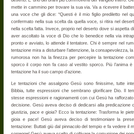
mette in cammino per trovare la sua via. Va a ricevere il batt
una voce che gli dice: “Questi è il mio figlio prediletto nel
confermato nella sua scelta da quella voce, si ritira nel deser
nella scelta fatta. Invece, proprio nel deserto dove si aspetta di
aver ascoltato la voce di Dio che lo benedice nella via intra
pronto e avviato, lo attende il tentatore. Chi è sempre nel ru
tentazione mira a disturbare l’attenzione, la consapevolezza, la
rumorosa non ha la finezza per percepire la tentazione com
sporco il corpo non fa caso al vestito sporco. Più l’anima è f
tentazione ha il suo campo d’azione.
Le tentazioni che assalgono Gesù sono finissime, tutte inte
Bibbia, tutte espressioni che sembrano glorificare Dio. Il te
stesse espressioni e ragionamenti con cui Gesù ha rafforzato 
decisione. Gesù aveva deciso di dedicarsi alla predicazione d
giustizia, pace e gioia? Ecco la tentazione: Trasforma le pietr
gioia e pace! Gesù aveva deciso di testimoniare la prese
tentazione: Buttati giù dal pinnacolo del tempio e fa vedere il 
sorregge! Gesù aveva scelto di coltivare la comunione dei popol