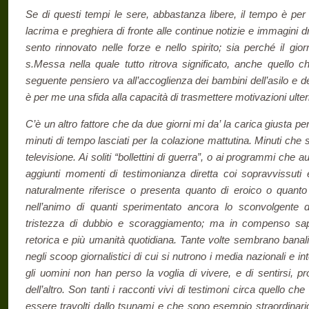
Se di questi tempi le sere, abbastanza libere, il tempo è per
lacrima e preghiera di fronte alle continue notizie e immagini
sento rinnovato nelle forze e nello spirito; sia perché il gio
s.Messa nella quale tutto ritrova significato, anche quello 
seguente pensiero va all’accoglienza dei bambini dell’asilo e 
è per me una sfida alla capacità di trasmettere motivazioni ulte
C’è un altro fattore che da due giorni mi da’ la carica giusta per
minuti di tempo lasciati per la colazione mattutina. Minuti ch
televisione. Ai soliti “bollettini di guerra”, o ai programmi che 
aggiunti momenti di testimonianza diretta coi sopravvissuti e
naturalmente riferisce o presenta quanto di eroico o quanto
nell’animo di quanti sperimentato ancora lo sconvolgente
tristezza di dubbio e scoraggiamento; ma in compenso sa
retorica e più umanità quotidiana. Tante volte sembrano banal
negli scoop giornalistici di cui si nutrono i media nazionali e 
gli uomini non han perso la voglia di vivere, e di sentirsi, pro
dell’altro. Son tanti i racconti vivi di testimoni circa quello ch
essere travolti dallo tsunami e che sono esempio straordinario 