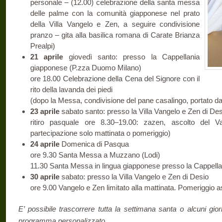
personale – (12.00) celebrazione della santa messa
delle palme con la comunità giapponese nel prato
della Villa Vangelo e Zen, a seguire condivisione
pranzo – gita alla basilica romana di Carate Brianza
Prealpi)
21 aprile
giovedì santo: presso la Cappellania
giapponese (P.zza Duomo Milano)
ore 18.00 Celebrazione della Cena del Signore con il
rito della lavanda dei piedi
(dopo la Messa, condivisione del pane casalingo, portato d
23 aprile
sabato santo: presso la Villa Vangelo e Zen di Des
ritiro pasquale ore 8.30–19.00: zazen, ascolto del Van
partecipazione solo mattinata o pomeriggio)
24 aprile
Domenica di Pasqua
ore 9.30 Santa Messa a Muzzano (Lodi)
11.30 Santa Messa in lingua giapponese presso la Cappell
30 aprile
sabato: presso la Villa Vangelo e Zen di Desio
ore 9.00 Vangelo e Zen limitato alla mattinata. Pomeriggio 
E’ possibile trascorrere tutta la settimana santa o alcuni gio
programma personalizzato