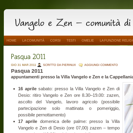
HOME
LA COMUNITÀ
CORSI
TESTI
OMELIE
LA FUNZIONE RELIG
GIO 31 MAR 2011
SCRITTO DA PIERINUX
AGGIUNGI COMMENTO
Pasqua 2011
appuntamenti presso la Villa Vangelo e Zen e la Cappellan
16 aprile
sabato: presso la Villa Vangelo e Zen di
Desio: ritiro Vangelo e Zen ore 8.30–19.00: zazen,
ascolto del Vangelo, lavoro agricolo (possibile
partecipazione solo mattinata o pomeriggio,
possibile pernottamento)
17 aprile
domenica delle palme: presso la Villa
Vangelo e Zen di Desio (ore 07,00) zazen – tempo