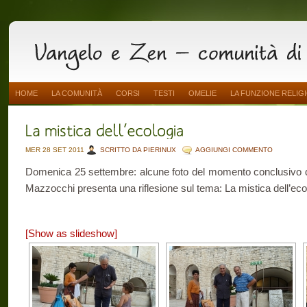
HOME
LA COMUNITÀ
CORSI
TESTI
OMELIE
LA FUNZIONE RELIG
MER 28 SET 2011
SCRITTO DA PIERINUX
AGGIUNGI COMMENTO
Domenica 25 settembre: alcune foto del momento conclusivo de
Mazzocchi presenta una riflesione sul tema: La mistica dell’eco
[Show as slideshow]