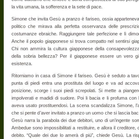
la vita umana, la sofferenza e la sete di pace.
Simone che invita Gesù a pranzo è fariseo, ossia apparteneva 
politico che mirava alla perfetta osservanza delle prescrizi
costumanze ebraiche. Raggiungere tale perfezione e lì dimor
Anche il popolo giapponese si trova compatto nel sentirsi gia
Chi non ammira la cultura giapponese della consapevolezza, d
della sobria bellezza? Per il giapponese essere un vero g
esistenza.
Ritorniamo in casa di Simone il fariseo. Gesù è seduto a tavola
punta di piedi entra una prostituta del luogo e va ad accova
posizione, scorge i suoi piedi screpolati. Si mette a pianger
impolverati e madidi di sudore. Poi li bacia e li profuma con 
aveva usato prostituendosi. La scena scandalizza Simone, l’ad
che si pente d’aver invitato a pranzo un uomo che si lascia baci
Gesù narra la parabola dei due debitori, uno di un’ingente som
Ambedue sono impossibilitati a restituire, e allora il creditore
debito. “Quale dei due lo amerà di più”, chiede Gesù. La ris