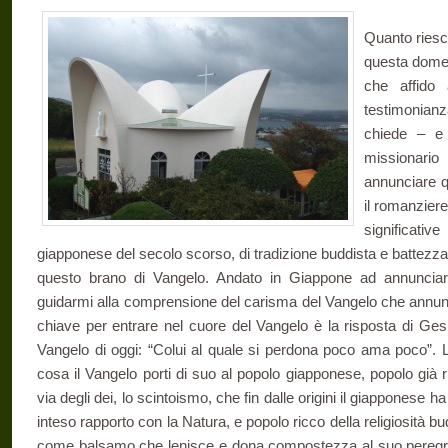
Quanto riesc
questa domen
che affido 
testimonia
chiede – e
missionari
annunciare q
il romanzier
significat
giapponese del secolo scorso, di tradizione buddista e battezzato
questo brano di Vangelo. Andato in Giappone ad annunciar
guidarmi alla comprensione del carisma del Vangelo che annu
chiave per entrare nel cuore del Vangelo è la risposta di Gesù
Vangelo di oggi: “Colui al quale si perdona poco ama poco”. Lo 
cosa il Vangelo porti di suo al popolo giapponese, popolo già ric
via degli dei, lo scintoismo, che fin dalle origini il giapponese 
inteso rapporto con la Natura, e popolo ricco della religiosità b
come balsamo che lenisce e dona compostezza al suo peregrina