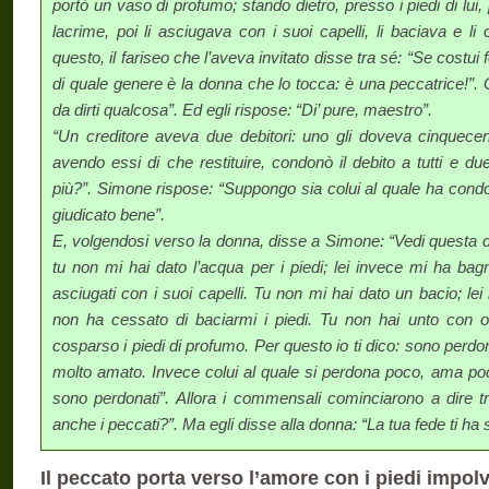
portò un vaso di profumo; stando dietro, presso i piedi di lui
lacrime, poi li asciugava con i suoi capelli, li baciava e 
questo, il fariseo che l’aveva invitato disse tra sé: “Se costui
di quale genere è la donna che lo tocca: è una peccatrice!”. 
da dirti qualcosa”. Ed egli rispose: “Di’ pure, maestro”.
“Un creditore aveva due debitori: uno gli doveva cinquecent
avendo essi di che restituire, condonò il debito a tutti e d
più?”. Simone rispose: “Suppongo sia colui al quale ha condo
giudicato bene”.
E, volgendosi verso la donna, disse a Simone: “Vedi questa 
tu non mi hai dato l’acqua per i piedi; lei invece mi ha bagn
asciugati con i suoi capelli. Tu non mi hai dato un bacio; le
non ha cessato di baciarmi i piedi. Tu non hai unto con ol
cosparso i piedi di profumo. Per questo io ti dico: sono perdon
molto amato. Invece colui al quale si perdona poco, ama poco”
sono perdonati”. Allora i commensali cominciarono a dire t
anche i peccati?”. Ma egli disse alla donna: “La tua fede ti ha 
Il peccato porta verso l’amore con i piedi impolv