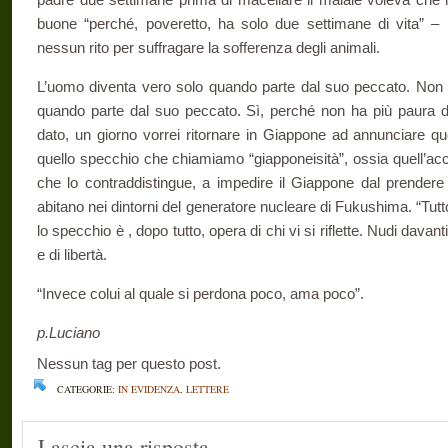
buone “perché, poveretto, ha solo due settimane di vita” – 
nessun rito per suffragare la sofferenza degli animali.
L’uomo diventa vero solo quando parte dal suo peccato. Non so
quando parte dal suo peccato. Sì, perché non ha più paura de
dato, un giorno vorrei ritornare in Giappone ad annunciare que
quello specchio che chiamiamo “giapponeisità”, ossia quell’acc
che lo contraddistingue, a impedire il Giappone dal prendere
abitano nei dintorni del generatore nucleare di Fukushima. “Tutt
lo specchio è , dopo tutto, opera di chi vi si riflette. Nudi davanti
e di libertà.
“Invece colui al quale si perdona poco, ama poco”.
p.Luciano
Nessun tag per questo post.
CATEGORIE:
IN EVIDENZA
,
LETTERE
Lascia una risposta