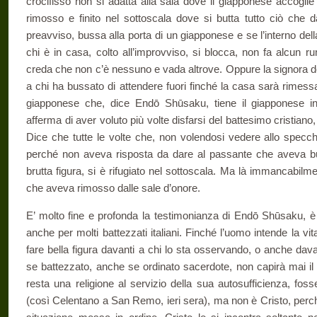
crocifisso non si adatta alla sala dove il giapponese accoglie 
rimosso e finito nel sottoscala dove si butta tutto ciò che 
preavviso, bussa alla porta di un giapponese e se l’interno de
chi è in casa, colto all’improvviso, si blocca, non fa alcun r
creda che non c’è nessuno e vada altrove. Oppure la signora de
a chi ha bussato di attendere fuori finché la casa sarà rimessa
giapponese che, dice Endō Shūsaku, tiene il giapponese indi
afferma di aver voluto più volte disfarsi del battesimo cristiano,
Dice che tutte le volte che, non volendosi vedere allo specch
perché non aveva risposta da dare al passante che aveva bus
brutta figura, si è rifugiato nel sottoscala. Ma là immancabilme
che aveva rimosso dalle sale d’onore.
E’ molto fine e profonda la testimonianza di Endō Shūsaku, è
anche per molti battezzati italiani. Finché l’uomo intende la 
fare bella figura davanti a chi lo sta osservando, o anche dav
se battezzato, anche se ordinato sacerdote, non capirà mai il c
resta una religione al servizio della sua autosufficienza, fo
(così Celentano a San Remo, ieri sera), ma non è Cristo, perch