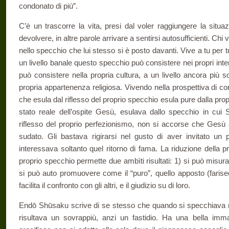
condonato di più”.
C’è un trascorre la vita, presi dal voler raggiungere la situ
devolvere, in altre parole arrivare a sentirsi autosufficienti. Ch
nello specchio che lui stesso si è posto davanti. Vive a tu per t
un livello banale questo specchio può consistere nei propri inter
può consistere nella propria cultura, a un livello ancora più 
propria appartenenza religiosa. Vivendo nella prospettiva di co
che esula dal riflesso del proprio specchio esula pure dalla prop
stato reale dell’ospite Gesù, esulava dallo specchio in cui S
riflesso del proprio perfezionismo, non si accorse che Gesù av
sudato. Gli bastava rigirarsi nel gusto di aver invitato un
interessava soltanto quel ritorno di fama. La riduzione della pro
proprio specchio permette due ambìti risultati: 1) si può misura
si può auto promuovere come il “puro”, quello apposto (fariseo
facilita il confronto con gli altri, e il giudizio su di loro.
Endō Shūsaku scrive di se stesso che quando si specchiava nel
risultava un sovrappiù, anzi un fastidio. Ha una bella imma