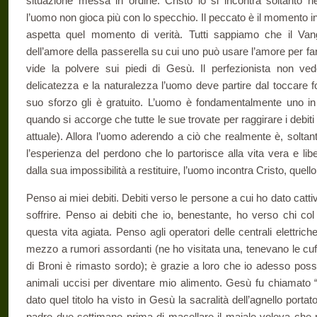
situazione messa in ordine. Cristo lo si incontra soltanto n
l’uomo non gioca più con lo specchio. Il peccato è il momento in
aspetta quel momento di verità. Tutti sappiamo che il Van
dell’amore della passerella su cui uno può usare l’amore per far
vide la polvere sui piedi di Gesù. Il perfezionista non ved
delicatezza e la naturalezza l’uomo deve partire dal toccare 
suo sforzo gli è gratuito. L’uomo è fondamentalmente uno in
quando si accorge che tutte le sue trovate per raggirare i debit
attuale). Allora l’uomo aderendo a ciò che realmente è, soltan
l’esperienza del perdono che lo partorisce alla vita vera e lib
dalla sua impossibilità a restituire, l’uomo incontra Cristo, quell
Penso ai miei debiti. Debiti verso le persone a cui ho dato catt
soffrire. Penso ai debiti che io, benestante, ho verso chi col
questa vita agiata. Penso agli operatori delle centrali elettriche
mezzo a rumori assordanti (ne ho visitata una, tenevano le cuf
di Broni è rimasto sordo); è grazie a loro che io adesso poss
animali uccisi per diventare mio alimento. Gesù fu chiamato “
dato quel titolo ha visto in Gesù la sacralità dell’agnello port
padre due settimane prima di macellare il maiale voleva che