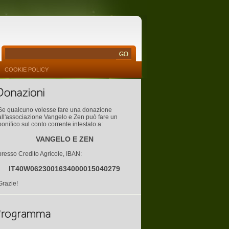
COOKIE POLICY
Se qualcuno volesse fare una donazione
all'associazione Vangelo e Zen può fare un
bonifico sul conto corrente intestato a:
VANGELO E ZEN
presso Credito Agricole, IBAN:
IT40W0623001634000015040279
Grazie!