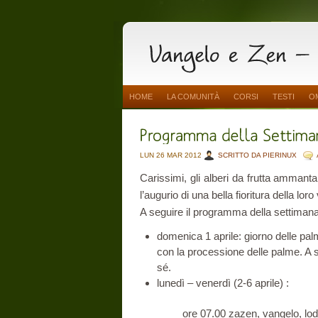
HOME
LA COMUNITÀ
CORSI
TESTI
O
LUN 26 MAR 2012
SCRITTO DA PIERINUX
Carissimi, gli alberi da frutta ammanta
l’augurio di una bella fioritura della loro
A seguire il programma della settimana
domenica 1 aprile: giorno delle pal
con la processione delle palme. A
sé.
lunedì – venerdì (2-6 aprile) :
ore 07.00 zazen, vangelo, lod