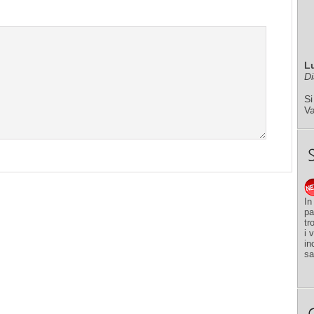
L
Di
Si
V
In
pa
tr
i 
in
sa