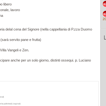
o libero
onale, lavoro
na
2
ria delal cena del Signore (nella cappellania di P.zza Duomo
 (sarà servito pane e frutta)
 Villa Vangeli e Zen.
ipare anche per un solo giorno, distinti ossequi. p. Luciano
ired)
ot be published) (required)