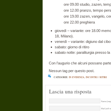
ore 09.00 studio, zazen, temp
ore 12.00 pranzo, tempo pers
ore 19.00 zazen, vangelo, ce
ore 22.00 preghiera
giovedì – variante: ore 18.00 memo
18, Milano).
venerdì – variante: digiuno dal cibo
sabato: giorno di ritiro
sabato notte: paraliturgia presso la
Con l’augurio che alcuni possano partec
Nessun tag per questo post.
CATEGORIE:
IN EVIDENZA
,
INCONTRI / RITIRI
Lascia una risposta
Name (requ
Mail (will n