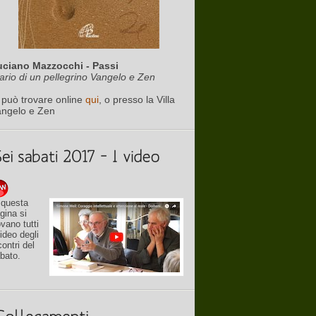
uciano Mazzocchi - Passi
ario di un pellegrino Vangelo e Zen
 può trovare online
qui
, o presso la Villa
angelo e Zen
 questa
gina si
ovano tutti
video degli
contri del
bato.