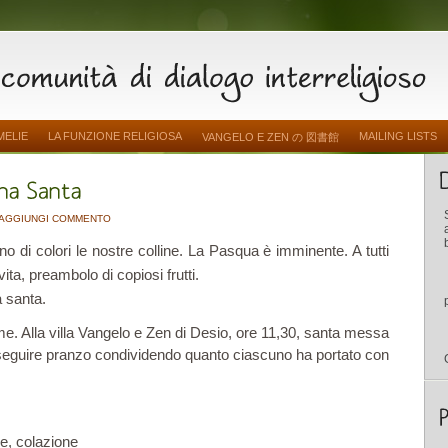
MELIE
LA FUNZIONE RELIGIOSA
MAILING LISTS
VANGELO E ZEN の 図書館
AGGIUNGI COMMENTO
no di colori le nostre colline. La Pasqua è imminente. A tutti
 vita, preambolo di copiosi frutti.
 santa.
me. Alla villa Vangelo e Zen di Desio, ore 11,30, santa messa
 seguire pranzo condividendo quanto ciascuno ha portato con
e, colazione