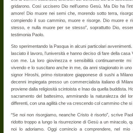
gridarono. Così uccisero Dio nell’uomo Gesù. Ma Dio ha l’in
amore! Dio muore nei semi che, morendo sotto terra, risorg
compiendo il suo cammino, muore e risorge. Dio muore e riso
stesso, e nulla muore per se stesso”, soprattutto Dio, esse
testimonia Paolo.
Sto sperimentando la Pasqua in alcuni particolari avvenimenti.
lasciato il lavoro, l’università e hanno deciso di fare della cas
con me. La loro giovinezza e sensibilità continuamente mi
vivendo e lo suscitano anche in me, da anni stagionato in uno st
signor Hiroshi, primo ristoratore giapponese di sushi a Milan
decenni impiegata presso un commercialista italiano di Milano
proviene dalla religiosità scintoista e Inao da quella buddista.
sacramento del battesimo, ammirando la naturalezza del loro 
differenti, con una agilità che va crescendo col cammino che s
“Se noi non risorgiamo, neanche Cristo è risorto”, scrive Paol
ridotto troppo a lungo la risurrezione di Gesù a un miracolo, 
noi lo adoriamo. Oggi comincio a comprendere, nel mio