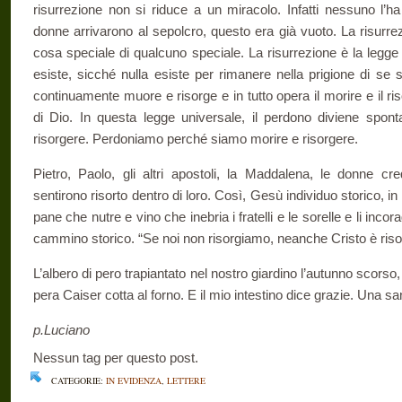
risurrezione non si riduce a un miracolo. Infatti nessuno l’h
donne arrivarono al sepolcro, questo era già vuoto. La risurr
cosa speciale di qualcuno speciale. La risurrezione è la legge
esiste, sicché nulla esiste per rimanere nella prigione di se 
continuamente muore e risorge e in tutto opera il morire e il ri
di Dio. In questa legge universale, il perdono diviene spont
risorgere. Perdoniamo perché siamo morire e risorgere.
Pietro, Paolo, gli altri apostoli, la Maddalena, le donne cr
sentirono risorto dentro di loro. Così, Gesù individuo storico, in
pane che nutre e vino che inebria i fratelli e le sorelle e li incor
cammino storico. “Se noi non risorgiamo, neanche Cristo è risor
L’albero di pero trapiantato nel nostro giardino l’autunno scorso,
pera Caiser cotta al forno. E il mio intestino dice grazie. Una s
p.Luciano
Nessun tag per questo post.
CATEGORIE:
IN EVIDENZA
,
LETTERE