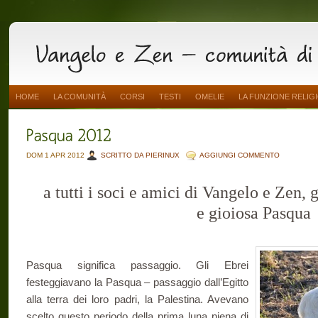
HOME
LA COMUNITÀ
CORSI
TESTI
OMELIE
LA FUNZIONE RELIG
DOM 1 APR 2012
SCRITTO DA PIERINUX
AGGIUNGI COMMENTO
a tutti i soci e amici di Vangelo e Zen, 
e gioiosa Pasqua
Pasqua significa passaggio. Gli Ebrei
festeggiavano la Pasqua – passaggio dall’Egitto
alla terra dei loro padri, la Palestina. Avevano
scelto questo periodo della prima luna piena di