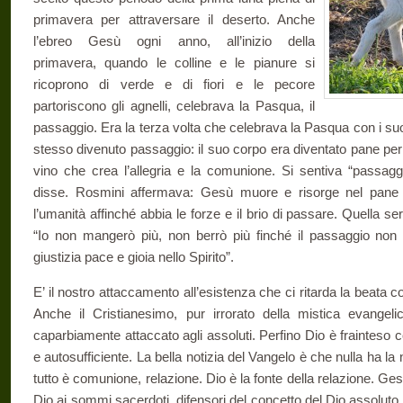
primavera per attraversare il deserto. Anche
l’ebreo Gesù ogni anno, all’inizio della
primavera, quando le colline e le pianure si
ricoprono di verde e di fiori e le pecore
partoriscono gli agnelli, celebrava la Pasqua, il
passaggio. Era la terza volta che celebrava la Pasqua con i suo
stesso divenuto passaggio: il suo corpo era diventato pane pe
vino che crea l’allegria e la comunione. Si sentiva “passaggi
disse. Rosmini affermava: Gesù muore e risorge nel pane e
l’umanità affinché abbia le forze e il brio di passare. Quella
“Io non mangerò più, non berrò più finché il passaggio non
giustizia pace e gioia nello Spirito”.
E’ il nostro attaccamento all’esistenza che ci ritarda la beata
Anche il Cristianesimo, pur irrorato della mistica evange
caparbiamente attaccato agli assoluti. Perfino Dio è frainteso
e autosufficiente. La bella notizia del Vangelo è che nulla ha la
tutto è comunione, relazione. Dio è la fonte della relazione. Ges
Dio ai sommi sacerdoti, difensori del concetto del Dio assoluto