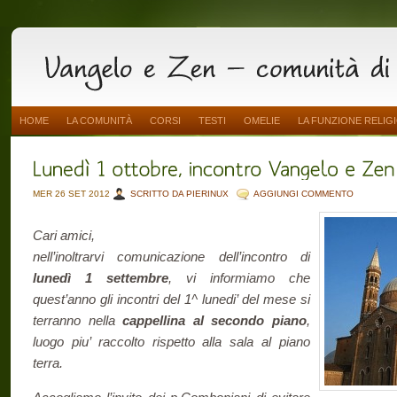
HOME
LA COMUNITÀ
CORSI
TESTI
OMELIE
LA FUNZIONE RELIG
MER 26 SET 2012
SCRITTO DA PIERINUX
AGGIUNGI COMMENTO
Cari amici,
nell’inoltrarvi comunicazione dell’incontro di
lunedì 1 settembre
,
vi informiamo che
quest’anno gli incontri del 1^ lunedi’ del mese si
terranno nella
cappellina al secondo piano
,
luogo piu’ raccolto rispetto alla sala al piano
terra.