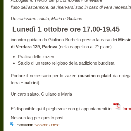
Accogliamo l’invito dei p.Comboniani di evitare
l’uso dell’ascensore,
da riservarsi solo in caso di vera necessita
Un carissimo saluto, Maria e Giuliano
Lunedì 1 ottobre ore 17.00-19.45
incontro guidato da Giuliano Burbello presso la casa dei
Missi
di Verdara 139, Padova
(nella cappellina al 2^ piano)
Pratica dello zazen
Studio di un testo religioso della tradizione buddista
Portare il necessario per lo zazen (
cuscino o plaid
da ripieg
terra +
calzini
).
Un caro saluto, Giuliano e Maria
E’ disponibile qui il pieghevole con gli appuntamenti in
form
Nessun tag per questo post.
CATEGORIE:
INCONTRI / RITIRI