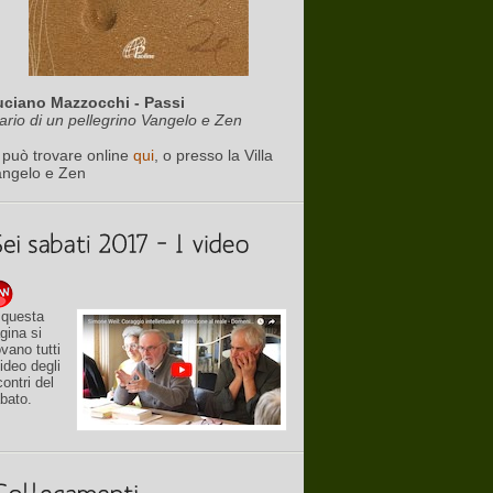
uciano Mazzocchi - Passi
ario di un pellegrino Vangelo e Zen
 può trovare online
qui
, o presso la Villa
angelo e Zen
 questa
gina si
ovano tutti
video degli
contri del
bato.