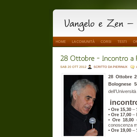
HOME
LA COMUNITÀ
CORSI
TESTI
O
SAB 20 OTT 2012
SCRITTO DA PIERINUX
28 Ottobre 2
Bolognese 5
dell’Universita
incontr
•
Ore 15,30
– 
•
Ore 17,00
– 
•
Ore 18,00
–
conoscenza mis
•
Ore 19,00
– 