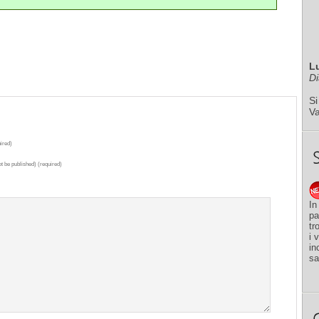
L
Di
Si
V
ired)
ot be published) (required)
In
pa
tr
i 
in
sa