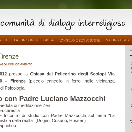
MELIE
LA FUNZIONE RELIGIOSA
MAILING LISTS
VANGELO E ZEN の 図書館
AGGIUNGI COMMENTO
012
presso la
Chiesa del Pellegrino degli Scolopi Via
0 – Firenze
(piccolo cancello in ferro, nelle vicinanza
̀ di Psicologia
o con Padre Luciano Mazzocchi
Seduta di meditazione Zen
Eucarestia
 Incontro di studio con Padre Mazzocchi sul tema “La
tica della realtà” (Dogen, Cusano, Husserl)”
Spuntino