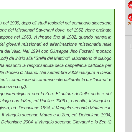
 nel 1939, dopo gli studi teologici nel seminario diocesano
2
ione dei Missionari Saveriani dove, nel 1962 viene ordinato
appone nel 1963, vi rimane fino al 1982, quando rientra in
 dei giovani missionari ed all’animazione missionaria nelle
ara del Vallo. Nel 1994 con Giuseppe Jiso Forzani, monaco
i) dà inizio alla “Stella del Mattino”, laboratorio di dialogo
a assunto la responsabilità della cappellania cattolica per
lla diocesi di Milano. Nel settembre 2009 inaugura a Desio
Zen”, comunione di cammino interculturale la cui “anima” è
geloezen.org/).
o interreligioso con lo Zen. E’ autore di Delle onde e del
ialogo con loZen, ed Paoline 2006 e, con altri, Il Vangelo e
gioso, ed. Dehoniane 1994, Il Vangelo secondo Matteo e lo
, Il Vangelo secondo Marco e lo Zen, ed. Dehoniane 1994,
. Dehoniane 2004, Il Vangelo secondo Giovanni e lo Zen (2