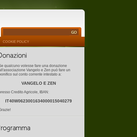
COOKIE POLICY
Se qualcuno volesse fare una donazione
all'associazione Vangelo e Zen può fare un
bonifico sul conto corrente intestato a:
VANGELO E ZEN
presso Credito Agricole, IBAN:
IT40W0623001634000015040279
Grazie!