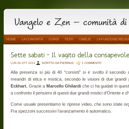
HOME
LA COMUNITÀ
CORSI
TESTI
OMELIE
LA FUNZIONE RELIG
LUN 28 OTT 2013
SCRITTO DA PIERINUX
1 COMMENTO
Alla presenza si più di 40 “corsisti” si è svolto il secondo 
meandri di etica e mistica, secondo le visioni di due grandi
Eckhart.
Grazie a
Marcello Ghilardi
che ci ha guidati in que
a confronto il pensiero di questi due grandi mistici d’Oriente e 
Come usuale presentiamo le riprese video, che sono state org
Fra spezzoni successivi l’avanzamento è automatico.