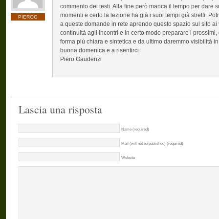
commento dei testi. Alla fine però manca il tempo per dare su
momenti e certo la lezione ha già i suoi tempi già stretti. P
PIEROG
a queste domande in rete aprendo questo spazio sul sito ai 
continuità agli incontri e in certo modo preparare i prossimi, 
forma più chiara e sintetica e da ultimo daremmo visibilità in 
buona domenica e a risentirci
Piero Gaudenzi
Lascia una risposta
Name (required)
Mail (will not be published) (required)
Website