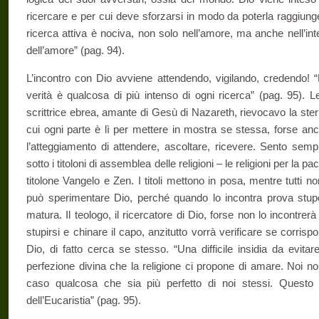
ricercare e per cui deve sforzarsi in modo da poterla raggiung
ricerca attiva è nociva, non solo nell’amore, ma anche nell’inte
dell’amore” (pag. 94).
L’incontro con Dio avviene attendendo, vigilando, credendo! 
verità è qualcosa di più intenso di ogni ricerca” (pag. 95)
scrittrice ebrea, amante di Gesù di Nazareth, rievocavo la sterilit
cui ogni parte è lì per mettere in mostra se stessa, forse a
l’atteggiamento di attendere, ascoltare, ricevere. Sento sempr
sotto i titoloni di assemblea delle religioni – le religioni per la
titolone Vangelo e Zen. I titoli mettono in posa, mentre tutti n
può sperimentare Dio, perché quando lo incontra prova stu
matura. Il teologo, il ricercatore di Dio, forse non lo incontrera
stupirsi e chinare il capo, anzitutto vorrà verificare se corris
Dio, di fatto cerca se stesso. “Una difficile insidia da evita
perfezione divina che la religione ci propone di amare. Noi
caso qualcosa che sia più perfetto di noi stessi. Questo s
dell’Eucaristia” (pag. 95).