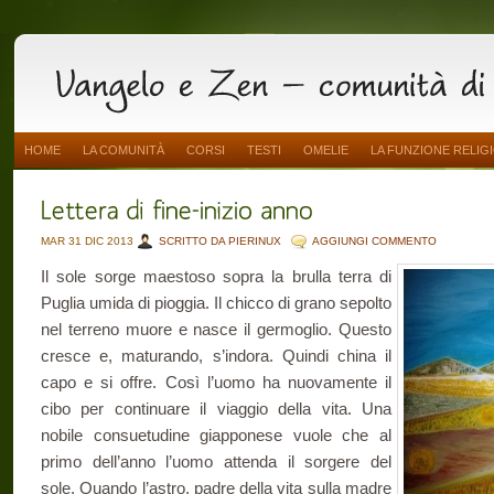
HOME
LA COMUNITÀ
CORSI
TESTI
OMELIE
LA FUNZIONE RELIG
MAR 31 DIC 2013
SCRITTO DA PIERINUX
AGGIUNGI COMMENTO
Il sole sorge maestoso sopra la brulla terra di
Puglia umida di pioggia. Il chicco di grano sepolto
nel terreno muore e nasce il germoglio. Questo
cresce e, maturando, s’indora. Quindi china il
capo e si offre. Così l’uomo ha nuovamente il
cibo per continuare il viaggio della vita. Una
nobile consuetudine giapponese vuole che al
primo dell’anno l’uomo attenda il sorgere del
sole. Quando l’astro, padre della vita sulla madre