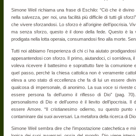
Simone Weil richiama una frase di Eschilo: “Ciò che è divino 
nella salvezza, per noi, una facilità più difficile di tutti gli sforz
che vivere sforzandosi. Lo sforzo è all’origine dell’ipocrisia. 
ma senza sforzo, questo è il dono della fede. Questo è la v
prodigata nella lotta operaia, consumandosi fino alla morte. Sen
Tutti noi abbiamo l’esperienza di chi ci ha aiutato prodigandosi
appesantendosi con sforzo. Il primo, aiutandoci, ci sorrideva, 
voleva ricevere il battesimo e soprattutto fare la comunione e
quel passo, perché la chiesa cattolica non è veramente catto
eleva a uno stato di eccellenza che fa di lui un essere divin
qualcosa di impersonale, di anonimo. La sua voce si riveste di
essere persona fa dell’uomo il riflesso di Dio” (pag. 70)
personalismo di Dio e dell’uomo è il lievito dell’ipocrisia. 
essere Amore. “Il cristianesimo odierno, su questo punto co
contaminare dai suoi avversari. La metafora della ricerca di Dio
Simone Weil sembra dire che l’impostazione catechetica e miss
logica dei suoi avversari, ossia del mondo. Dio viene int