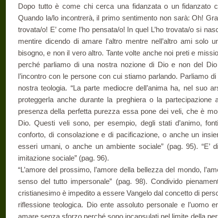
Dopo tutto è come chi cerca una fidanzata o un fidanzato c
Quando la/lo incontrerà, il primo sentimento non sarà: Oh! Graz
trovata/o! E’ come l’ho pensata/o! In quel L’ho trovata/o si nascon
mentire dicendo di amare l’altro mentre nell’altro ami solo u
bisogno, e non il vero altro. Tante volte anche noi preti e miss
perché parliamo di una nostra nozione di Dio e non del Dio
l’incontro con le persone con cui stiamo parlando. Parliamo di u
nostra teologia. “La parte mediocre dell’anima ha, nel suo 
proteggerla anche durante la preghiera o la partecipazione 
presenza della perfetta purezza essa pone dei veli, che è mo
Dio. Questi veli sono, per esempio, degli stati d’animo, fonti
conforto, di consolazione e di pacificazione, o anche un insie
esseri umani, o anche un ambiente sociale” (pag. 95). “E’ dif
imitazione sociale” (pag. 96).
“L’amore del prossimo, l’amore della bellezza del mondo, l’amo
senso del tutto impersonale” (pag. 98). Condivido pienamente
cristianesimo è impedito a essere Vangelo dal concetto di perso
riflessione teologica. Dio ente assoluto personale e l’uomo 
amare senza sforzo perché sono incapsulati nel limite della pers