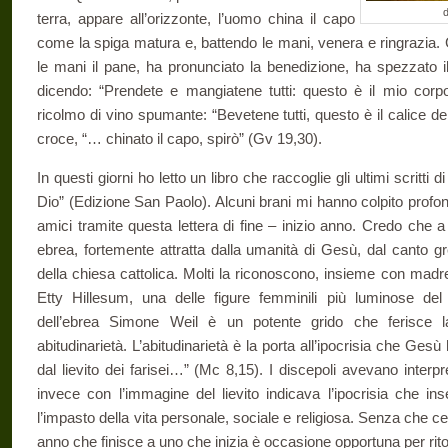
d
terra, appare all’orizzonte, l’uomo china il capo
come la spiga matura e, battendo le mani, venera e ringrazia. 
le mani il pane, ha pronunciato la benedizione, ha spezzato il 
dicendo: “Prendete e mangiatene tutti: questo è il mio corpo
ricolmo di vino spumante: “Bevetene tutti, questo è il calice d
croce, “… chinato il capo, spirò” (Gv 19,30).
In questi giorni ho letto un libro che raccoglie gli ultimi scritti 
Dio” (Edizione San Paolo). Alcuni brani mi hanno colpito profo
amici tramite questa lettera di fine – inizio anno. Credo che 
ebrea, fortemente attratta dalla umanità di Gesù, dal canto gr
della chiesa cattolica. Molti la riconoscono, insieme con madr
Etty Hillesum, una delle figure femminili più luminose de
dell’ebrea Simone Weil è un potente grido che ferisce
abitudinarietà. L’abitudinarietà è la porta all’ipocrisia che Ges
dal lievito dei farisei…” (Mc 8,15). I discepoli avevano inter
invece con l’immagine del lievito indicava l’ipocrisia che in
l’impasto della vita personale, sociale e religiosa. Senza che 
anno che finisce a uno che inizia è occasione opportuna per ritornar