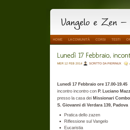
HOME
LA COMUNITÀ
CORSI
TESTI
O
MER 12 FEB 2014
SCRITTO DA PIERINUX
Lunedì 17 Febbraio ore 17.00-19.45
incontro incontro con
P. Luciano Maz
presso la casa dei
Missionari Combon
S. Giovanni di Verdara 139, Padova
Pratica dello zazen
Riflessione sul Vangelo
Eucaristia