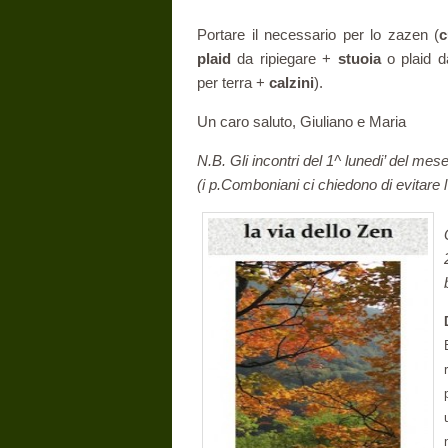
Portare il necessario per lo zazen (
c
plaid
da ripiegare +
stuoia
o plaid d
per terra +
calzini
).
Un caro saluto, Giuliano e Maria
N.B. Gli incontri del 1^ lunedi’ del mes
(i p.Comboniani ci chiedono di evitare l