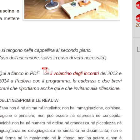
uscino o
a mettere
2
e si tengono nella cappellina al secondo piano.
’uso dell’ascensore, salvo in caso di vera necessita’).
Qui a fianco in PDF
il volantino degli incontri
del 2013 e
2014 a Padova con il programma, la cadenza e due brevi
brani che riportiamo anche qui e che invitano alla riflessione.
DELL’INESPRIMIBILE REALTA’
Essa non è né anima né intelletto; non ha immaginazione, opinione,
ragione o pensiero; non può essere né espressa né concepita,
poiché non ha né numero né ordine né grandezza né piccolezza né
uguaglianza né disuguaglianza né similarità né dissimilarità; non è
né ferma né in movimento né in riposo; non ha potere e non è