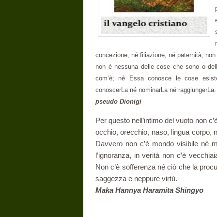
concezione, né filiazione, né paternità; no
non è nessuna delle cose che sono o de
com’è; né Essa conosce le cose esiste
conoscerLa né nominarLa né raggiungerLa.
pseudo Dionigi
Per questo nell’intimo del vuoto non c
occhio, orecchio, naso, lingua corpo, n
Davvero non c’è mondo visibile né mo
l’ignoranza, in verità non c’è vecchia
Non c’è sofferenza né ciò che la procur
saggezza e neppure virtù.
Maka Hannya Haramita Shingyo