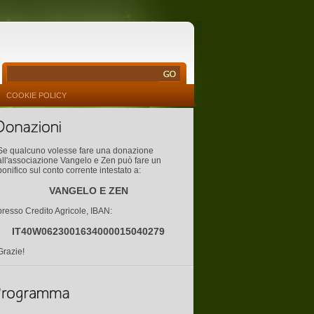
COOKIE POLICY
Se qualcuno volesse fare una donazione
all'associazione Vangelo e Zen può fare un
bonifico sul conto corrente intestato a:
VANGELO E ZEN
presso Credito Agricole, IBAN:
IT40W0623001634000015040279
Grazie!