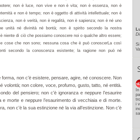
potere; non è luce, non vive e non è vita; non è essenza, non è
eternità e non è tempo; non è oggetto di attività intellettuale; non è
scienza, non è verità, non è regalità, non è sapienza; non è né uno
ne unità né divinità né bontà; non è spirito secondo la nostra
L
Di
n è niente di ciò che possiamo conoscere noi o qualche altro essere;
lle cose che non sono; nessuna cosa che è può conoscerLa così
Si
V
nti secondo la conoscenza esistente; la ragione non può né
’è forma, non c’è esistere, pensare, agire, né conoscere. Non
é volontà; non colore, voce, profumo, gusto, tatto, né entità.
In
ndo del pensiero; non c’è ignoranza e neppure l’esaurire
pa
tr
ia e morte e neppure l’esaurimento di vecchiaia e di morte.
i 
a, non c’è la sua estinzione né la via all’estinzione. Non c’è
in
sa