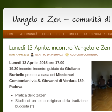
HOME
LA COMUNITÀ
CORSI
TESTI
OMELIE
LA FUNZIONE RELIG
MAR 7 APR 2015
SCRITTO DA PIERINUX
AGGIUNGI COMMENTO
Lunedì 13 Aprile 2015 ore 17.00-
19.30
incontro incontro guidato da
Giuliano
Burbello
presso la casa dei
Missionari
Comboniani via S. Giovanni di Verdara 139,
Padova
Pratica dello zazen
Studio di un testo religioso della tradizione
buddista (*)