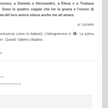
ncesco, a Daniela e Alessandro, a Elena e a Tsukasa
 Sono le quattro coppie che ho la grazia e l’onore di
gioia del loro amore educa anche me ad amare.
p. Luciano
pronuncia come in italiano). L’ideogramma è:
柿
.
La prima
>. Quindi: l’albero cittadino.
NI
ired)
ot be published) (required)