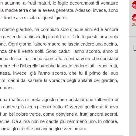
n autunno, a frutti maturi, le foglie decorandosi di venature
 alla madre terra che le aveva generate. Adesso, invece, sono
 fronte alla siccità di questi giorni.
2
nel nostro giardino, ha compiuto solo cinque anni ed è ancora
gestendo centinaia di piccoli frutti. Di tutti questi forse solo
ne. Ogni giorno l’albero madre ne lascia cadere una decina,
a che il vento soffi. Sono caduti l’anno scorso, anno di
no di siccità. L’anno scorso fu la prima volta che constatai
more che l’alberello avrebbe lasciato cadere tutti i suoi frutti,
ttesa. Invece, già l’anno scorso, che fu il primo del suo
mi cachi da saziare la voracità degli abitanti del giardino,
i umani.
na mattina di metà agosto che constatai che l’alberello di
o cadere più alcun piccolo frutto. Osservai quelli che teneva
di un bel colore verde, come conviene ai frutti ancora acerbi.
 decine. Da allora non ne cadde più nemmeno uno. In ottobre,
 prima gli uccelli e poi anche gli esseri umani.