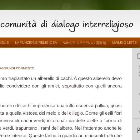
MELIE
LA FUNZIONE RELIGIOSA
MAILING LISTS
VANGELO E ZEN の 図書館
AGGIUNGI COMMENTO
amo trapiantato un alberello di cachi. A questo alberello devo
o condividere con gli amici, soprattutto con quelli ancora
lberello di cachi improvvisa una inflorescenza pallida, quasi
a a quella vistosa del melo o del ciliegio. Come gli esili fiori
inuscoli cachi verdi, incoronati da delle alette a forma di
e verdi, trapuntano i rami dell’albero. Nel frattempo anche le
verde intenso. Queste fanno la guardia ai minuscoli frutti che