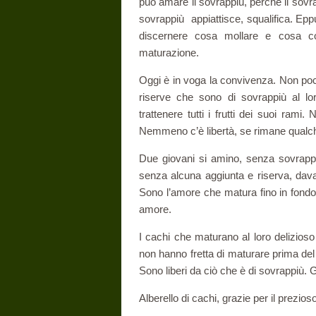
può amare il sovrappiù, perché il sovrap
sovrappiù appiattisce, squalifica. Eppu
discernere cosa mollare e cosa con
maturazione.
Oggi è in voga la convivenza. Non poc
riserve che sono di sovrappiù al l
trattenere tutti i frutti dei suoi ram
Nemmeno c’è libertà, se rimane qualche
Due giovani si amino, senza sovrappor
senza alcuna aggiunta e riserva, davan
Sono l’amore che matura fino in fondo.
amore.
I cachi che maturano al loro delizioso
non hanno fretta di maturare prima de
Sono liberi da ciò che è di sovrappiù. 
Alberello di cachi, grazie per il prezi