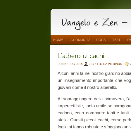
HOME
LA COMUNITÀ
CORSI
TESTI
O
LUN 27 LUG 2015
SCRITTO DA PIERINUX
Alcuni anni fa nel nostro giardino abbi
un insegnamento importante che vogli
giovani come il nostro alberello.
Al sopraggiungere della primavera, l’a
impercettibile, tanto umile se paragonat
cadono, ecco comparire tanti e tanti m
stella. Questi piccoli cachi, come perl
foglie si fanno robuste e sfoggiano un 