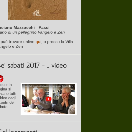
uciano Mazzocchi - Passi
ario di un pellegrino Vangelo e Zen
 può trovare online
qui
, o presso la Villa
angelo e Zen
 questa
gina si
ovano tutti
video degli
contri del
bato.