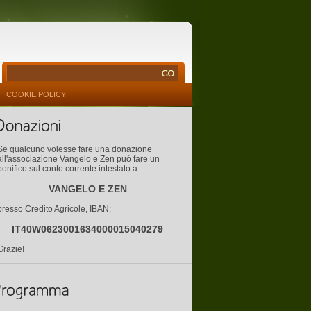
COOKIE POLICY
Se qualcuno volesse fare una donazione
all'associazione Vangelo e Zen può fare un
bonifico sul conto corrente intestato a:
VANGELO E ZEN
presso Credito Agricole, IBAN:
IT40W0623001634000015040279
Grazie!