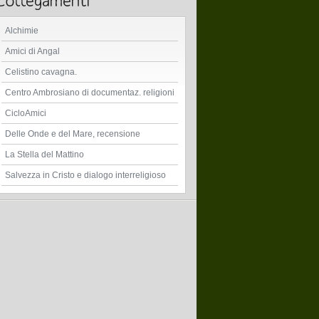
Alchimie
Amici di Angal
Celistino cavagna.
Centro Ambrosiano di documentaz. religioni
CicloAmici
Delle Onde e del Mare, recensione
La Stella del Mattino
Salvezza in Cristo e dialogo interreligioso