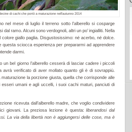
e decine di cachi che portò a maturazione nell’autunno 2014
nel mese di luglio il terreno sotto l’alberello si cosparge
i dal ramo. Alcuni sono verdognoli, altri un po’ ingialliti. Nella
l colore giallo paglia. Disgustosissimo: né acerbo, né dolce.
che questa sciocca esperienza per prepararmi ad apprendere
intende darmi.
n bel giorno l’alberello cesserà di lasciar cadere i piccoli
 avrà verificato di aver mollato quanto gli è di sovrappiù.
a maturazione la porzione giusta, quella che corrisponde alle
i esseri umani e agli uccelli, i suoi cachi maturi, panciuti di
lezione ricevuta dall’alberello madre, che voglio condividere
mici giovani. La preziosa lezione è questa:
liberandosi dal
i. La via della libertà non è aggiungersi delle cose, ma è