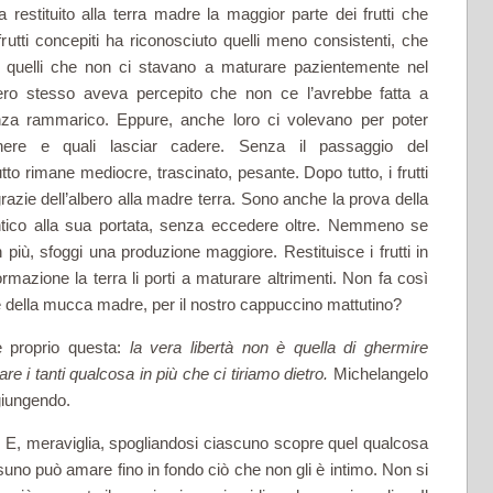
a restituito alla terra madre la maggior parte dei frutti che
rutti concepiti ha riconosciuto quelli meno consistenti, che
 quelli che non ci stavano a maturare pazientemente nel
bero stesso aveva percepito che non ce l’avrebbe fatta a
 senza rammarico. Eppure, anche loro ci volevano per poter
tenere e quali lasciar cadere. Senza il passaggio del
to rimane mediocre, trascinato, pesante. Dopo tutto, i frutti
 grazie dell’albero alla madre terra. Sono anche la prova della
dentico alla sua portata, senza eccedere oltre. Nemmeno se
n più, sfoggi una produzione maggiore. Restituisce i frutti in
rmazione la terra li porti a maturare altrimenti. Non fa così
atte della mucca madre, per il nostro cappuccino mattutino?
è proprio questa:
la vera libertà non è quella di ghermire
re i tanti qualcosa in più che ci tiriamo dietro.
Michelangelo
giungendo.
osi. E, meraviglia, spogliandosi ciascuno scopre quel qualcosa
suno può amare fino in fondo ciò che non gli è intimo. Non si