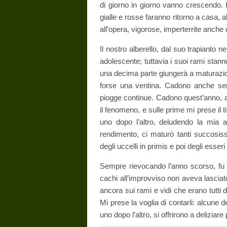
di giorno in giorno vanno crescendo. I
gialle e rosse faranno ritorno a casa,
all’opera, vigorose, imperterrite anche di
Il nostro alberello, dal suo trapianto 
adolescente; tuttavia i suoi rami stanno 
una decima parte giungerà a maturazio
forse una ventina. Cadono anche senz
piogge continue. Cadono quest’anno, an
il fenomeno, e sulle prime mi prese il ti
uno dopo l’altro, deludendo la mia a
rendimento, ci maturò tanti succosissi
degli uccelli in primis e poi degli esser
Sempre rievocando l’anno scorso, fu u
cachi all’improvviso non aveva lasciat
ancora sui rami e vidi che erano tutti 
Mi prese la voglia di contarli: alcune
uno dopo l’altro, si offrirono a deliziare