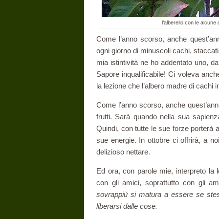
l’alberello con le alcun
Come l’anno scorso, anche quest’anno 
ogni giorno di minuscoli cachi, staccatis
mia istintività ne ho addentato uno, da
Sapore inqualificabile! Ci voleva an
la lezione che l’albero madre di cachi 
Come l’anno scorso, anche quest’anno u
frutti. Sarà quando nella sua sapienza
Quindi, con tutte le sue forze porterà 
sue energie. In ottobre ci offrirà, a no
delizioso nettare.
Ed ora, con parole mie, interpreto la 
con gli amici, soprattutto con gli a
sovrappiù si matura a essere se stess
liberarsi dalle cose.