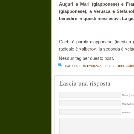
Auguri a Mari (giapponese) e Fra
(giapponese), a Verusca e Stefano!
benedire in questi mesi estivi. La 
Cachi è parola giapponese (identica 
radicale è <albero>, la seconda è <città
Nessun tag per questo post.
CATEGORIE:
IN EVIDENZA
,
LETTERE
,
RIFLESSIO
Lascia una risposta
Name (requ
Mail (will n
Website