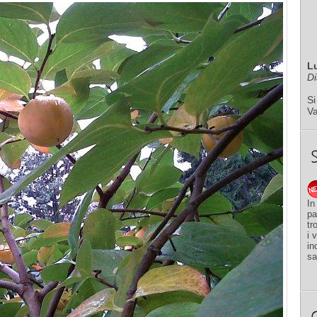
L
Di
Si
V
In
pa
tr
i 
in
sa