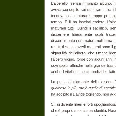
L’alberello, senza rimpianto alcuno, h
aveva concepito sui suoi rami. Tra i f
tendevano a maturare troppo presto,
tempo. E li ha lasciati cadere. L’al
maturarli tutti. Quindi li sacrificò,
discernere liberamente quali trat
discernimento non matura nulla, ma tut
restituiti senza averli maturati sono il
signorilità dell’albero, che rimane i
l’albero vicino, forse con alcuni anni i
sovrappiù, affinché nella grande trasfo
anche il vitellino che ci condivide il l
La punta di diamante della lezione 
qualcosa in più, ma è quella di sacrifica
ha scolpito il Davide togliendo, non ag
Sì, si diventa liberi e forti spogliand
che è proprio suo, la sua identità. Nes