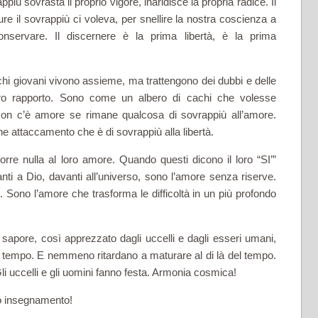
più sovrasta il proprio vigore, inaridisce la propria radice. Il
re il sovrappiù ci voleva, per snellire la nostra coscienza a
servare. Il discernere è la prima libertà, è la prima
hi giovani vivono assieme, ma trattengono dei dubbi e delle
oro rapporto. Sono come un albero di cachi che volesse
i. Non c’è amore se rimane qualcosa di sovrappiù all’amore.
 attaccamento che è di sovrappiù alla libertà.
re nulla al loro amore. Quando questi dicono il loro “SI’”
ti a Dio, davanti all’universo, sono l’amore senza riserve.
 Sono l’amore che trasforma le difficoltà in un più profondo
 sapore, così apprezzato dagli uccelli e dagli esseri umani,
l tempo. E nemmeno ritardano a maturare al di là del tempo.
Gli uccelli e gli uomini fanno festa. Armonia cosmica!
oso insegnamento!