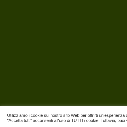
Utilizziamo i cookie sul nostro sito Web per offrirti un'esperienza 
"Accetta tutti" acconsenti all'uso di TUTTI i cookie. Tuttavia, puoi