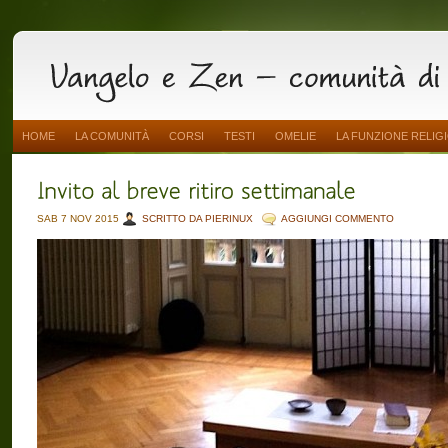
HOME
LA COMUNITÀ
CORSI
TESTI
OMELIE
LA FUNZIONE RELIG
SAB 7 NOV 2015
SCRITTO DA PIERINUX
AGGIUNGI COMMENTO