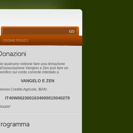
COOKIE POLICY
Se qualcuno volesse fare una donazione
all'associazione Vangelo e Zen può fare un
bonifico sul conto corrente intestato a:
VANGELO E ZEN
presso Credito Agricole, IBAN:
IT40W0623001634000015040279
Grazie!