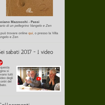
uciano Mazzocchi - Passi
ario di un pellegrino Vangelo e Zen
 può trovare online
qui
, o presso la Villa
angelo e Zen
 questa
gina si
ovano tutti
video degli
contri del
bato.