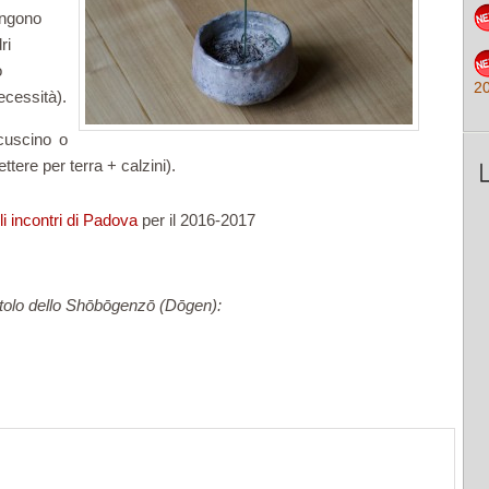
tengono
ri
o
2
ecessità).
cuscino o
ttere per terra + calzini).
li incontri di Padova
per il 2016-2017
itolo dello Shōbōgenzō (Dōgen):