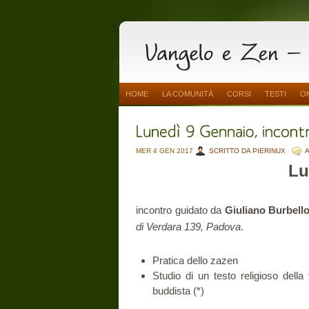
HOME
LA COMUNITÀ
CORSI
TESTI
O
MER 4 GEN 2017
SCRITTO DA PIERINUX
Lu
incontro guidato da
Giuliano Burbell
di Verdara 139, Padova
.
Pratica dello zazen
Studio di un testo religioso della 
buddista (*)