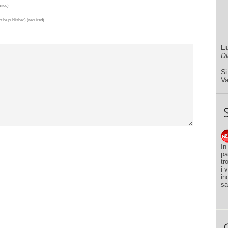
ired)
ot be published) (required)
L
Di
Si
V
In
pa
tr
i 
in
sa