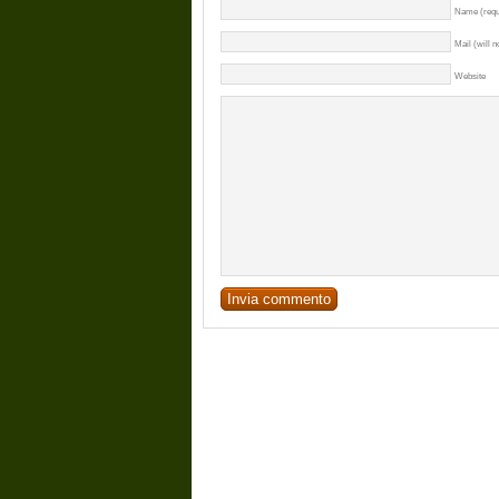
Name (requ
Mail (will n
Website