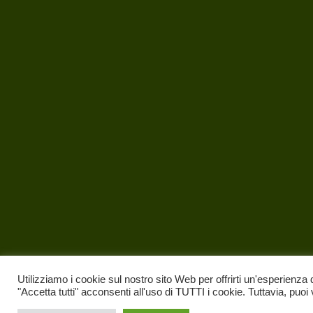
Utilizziamo i cookie sul nostro sito Web per offrirti un'esperienza 
"Accetta tutti" acconsenti all'uso di TUTTI i cookie. Tuttavia, puoi