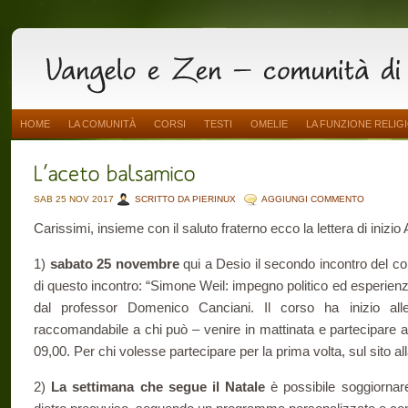
HOME
LA COMUNITÀ
CORSI
TESTI
OMELIE
LA FUNZIONE RELIG
SAB 25 NOV 2017
SCRITTO DA PIERINUX
AGGIUNGI COMMENTO
Carissimi, insieme con il saluto fraterno ecco la lettera di inizio
1)
sabato 25 novembre
qui a Desio il secondo incontro del cors
di questo incontro: “Simone Weil: impegno politico ed esperienz
dal professor Domenico Canciani. Il corso ha inizio all
raccomandabile a chi può – venire in mattinata e partecipare al 
09,00. Per chi volesse partecipare per la prima volta, sul sito all
2)
La settimana che segue il Natale
è possibile soggiornare