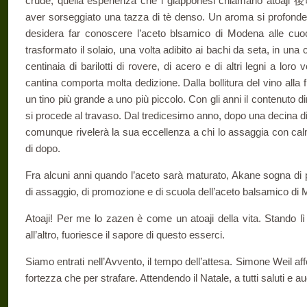
crude, quella esperienza che i giapponesi chiamano atoaji
aver sorseggiato una tazza di tè denso. Un aroma si profonde
desidera far conoscere l’aceto blsamico di Modena alle cuo
trasformato il solaio, una volta adibito ai bachi da seta, in una
centinaia di barilotti di rovere, di acero e di altri legni a loro
cantina comporta molta dedizione. Dalla bollitura del vino alla f
un tino più grande a uno più piccolo. Con gli anni il contenuto
si procede al travaso. Dal tredicesimo anno, dopo una decina di 
comunque rivelerà la sua eccellenza a chi lo assaggia con cal
di dopo.
Fra alcuni anni quando l’aceto sarà maturato, Akane sogna di po
di assaggio, di promozione e di scuola dell’aceto balsamico di
Atoaji! Per me lo zazen è come un atoaji della vita. Stando l
all’altro, fuoriesce il sapore di questo esserci.
Siamo entrati nell’Avvento, il tempo dell’attesa. Simone Weil af
fortezza che per strafare. Attendendo il Natale, a tutti saluti e au