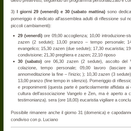
dietro preavviso, seguendo un programma personalizzato e con
3)
I giorni 29 (venerdì) e 30 (sabato mattina)
sono dedica
pomeriggio è dedicato all’assemblea adulti di riflessione sul 
piccoli cambiamenti):
29 (venerdì)
ore 09,00 accoglienza; 10,00 introduzione-stu
zazen (2 sedute); 13,00 pranzo – tempo personale; 14
evangelico; 15,30 zazen (due sedute); 17,30 eucaristia; 1
condivisione; 21,30 preghiera e zazen; 22,10 riposo
30 (sabato)
ore 06,30 zazen (2 sedute), ascolto del V
colazione, tempo personale; 09,00 lavoro (lasciare
annomeditazione la fine – l’inizio; ); 10,30 zazen (3 sedut
13,00 pranzo (fine tempo in silenzio). Pomeriggio di rifles
e proponimenti (questa parte è particolarmente affidata ai 
cultura dell’associazione Vangelo e Zen, ma è aperto a 
testimonianza). sera (ore 18,00) eucaristia vigiliare a concl
Possibile rimanere anche il giorno 31 (domenica) e capodan
condiviso con p. Luciano