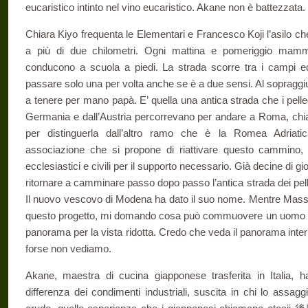
eucaristico intinto nel vino eucaristico. Akane non è battezzata.
Chiara Kiyo frequenta le Elementari e Francesco Koji l’asilo che
a più di due chilometri. Ogni mattina e pomeriggio mam
conducono a scuola a piedi. La strada scorre tra i campi ed
passare solo una per volta anche se è a due sensi. Al sopraggi
a tenere per mano papà. E’ quella una antica strada che i pelle
Germania e dall’Austria percorrevano per andare a Roma, chi
per distinguerla dall’altro ramo che è la Romea Adriat
associazione che si propone di riattivare questo cammino, 
ecclesiastici e civili per il supporto necessario. Già decine di gio
ritornare a camminare passo dopo passo l’antica strada dei pell
Il nuovo vescovo di Modena ha dato il suo nome. Mentre Massim
questo progetto, mi domando cosa può commuovere un uomo 
panorama per la vista ridotta. Credo che veda il panorama inter
forse non vediamo.
Akane, maestra di cucina giapponese trasferita in Italia, h
differenza dei condimenti industriali, suscita in chi lo assaggi