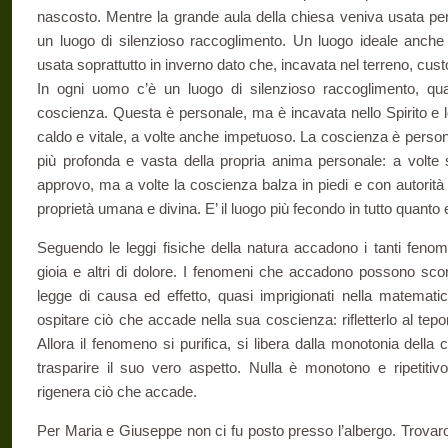
nascosto. Mentre la grande aula della chiesa veniva usata per 
un luogo di silenzioso raccoglimento. Un luogo ideale anche 
usata soprattutto in inverno dato che, incavata nel terreno, custo
In ogni uomo c’è un luogo di silenzioso raccoglimento, qua
coscienza. Questa è personale, ma è incavata nello Spirito e lo 
caldo e vitale, a volte anche impetuoso. La coscienza è perso
più profonda e vasta della propria anima personale: a volte s
approvo, ma a volte la coscienza balza in piedi e con autorit
proprietà umana e divina. E’ il luogo più fecondo in tutto quanto es
Seguendo le leggi fisiche della natura accadono i tanti fenome
gioia e altri di dolore. I fenomeni che accadono possono sco
legge di causa ed effetto, quasi imprigionati nella matemat
ospitare ciò che accade nella sua coscienza: rifletterlo al tepore 
Allora il fenomeno si purifica, si libera dalla monotonia della 
trasparire il suo vero aspetto. Nulla è monotono e ripetiti
rigenera ciò che accade.
Per Maria e Giuseppe non ci fu posto presso l’albergo. Trova