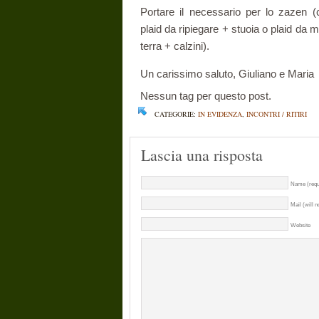
Portare il necessario per lo zazen (
plaid da ripiegare + stuoia o plaid da m
terra + calzini).
Un carissimo saluto, Giuliano e Maria
Nessun tag per questo post.
CATEGORIE:
IN EVIDENZA
,
INCONTRI / RITIRI
Lascia una risposta
Name (requ
Mail (will n
Website