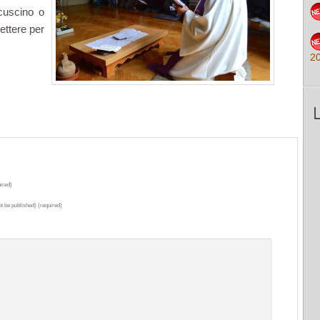
cuscino o
ettere per
2
ired)
ot be published) (required)