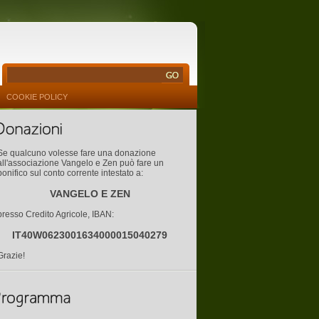
COOKIE POLICY
Se qualcuno volesse fare una donazione
all'associazione Vangelo e Zen può fare un
bonifico sul conto corrente intestato a:
VANGELO E ZEN
presso Credito Agricole, IBAN:
IT40W0623001634000015040279
Grazie!