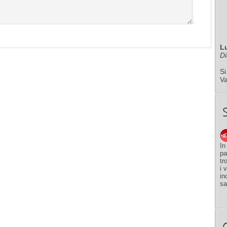
L
Di
Si
V
In
pa
tr
i 
in
sa