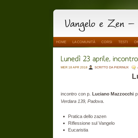
HOME
LA COMUNITÀ
CORSI
TESTI
O
MER 18 APR 2018
SCRITTO DA PIERINUX
L
incontro con p.
Luciano Mazzocchi
p
Verdara 139, Padova
.
Pratica dello zazen
Riflessione sul Vangelo
Eucaristia