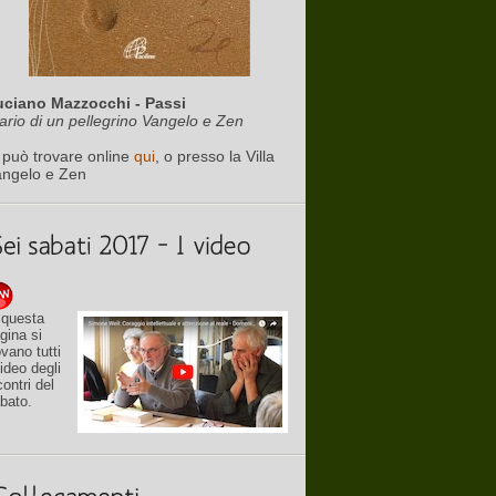
uciano Mazzocchi - Passi
ario di un pellegrino Vangelo e Zen
 può trovare online
qui
, o presso la Villa
angelo e Zen
 questa
gina si
ovano tutti
video degli
contri del
bato.