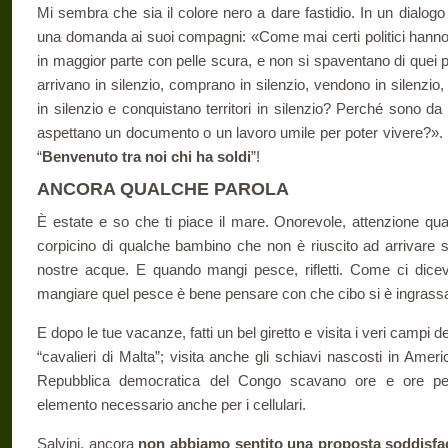
Mi sembra che sia il colore nero a dare fastidio. In un dialogo 
una domanda ai suoi compagni: «Come mai certi politici hanno 
in maggior parte con pelle scura, e non si spaventano di quei 
arrivano in silenzio, comprano in silenzio, vendono in silenzio,
in silenzio e conquistano territori in silenzio? Perché sono da
aspettano un documento o un lavoro umile per poter vivere?». 
“
Benvenuto tra noi chi ha soldi
”!
ANCORA QUALCHE PAROLA
È estate e so che ti piace il mare. Onorevole, attenzione quan
corpicino di qualche bambino che non è riuscito ad arrivare s
nostre acque. E quando mangi pesce, rifletti. Come ci dicev
mangiare quel pesce è bene pensare con che cibo si è ingrass
E dopo le tue vacanze, fatti un bel giretto e visita i veri campi dei
“cavalieri di Malta”; visita anche gli schiavi nascosti in Ameri
Repubblica democratica del Congo scavano ore e ore per 
elemento necessario anche per i cellulari.
Salvini, ancora
non abbiamo sentito una proposta soddisfacen