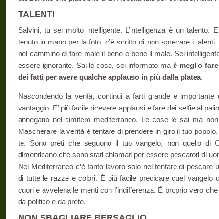
TALENTI
Salvini, tu sei molto intelligente. L’intelligenza è un talent
tenuto in mano per la foto, c’è scritto di non sprecare i talenti.
nel cammino di fare male il bene e bene il male. Sei intelligente
essere ignorante. Sai le cose, sei informato ma
è meglio fare
dei fatti per avere qualche applauso in più dalla platea
.
Nascondendo la verità, continui a farti grande e important
vantaggio. E’ più facile ricevere applausi e fare dei selfie al pal
annegano nel cimitero mediterraneo. Le cose le sai ma non 
Mascherare la verità è tentare di prendere in giro il tuo popol
te. Sono preti che seguono il tuo vangelo, non quello di Cr
dimenticano che sono stati chiamati per essere pescatori di uo
Nel Mediterraneo c’è tanto lavoro solo nel tentare di pescare u
di tutte le razze e colori. È più facile predicare quel vangel
cuori e avvelena le menti con l’indifferenza. È proprio vero che i
da politico e da prete.
NON SBAGLIARE BERSAGLIO