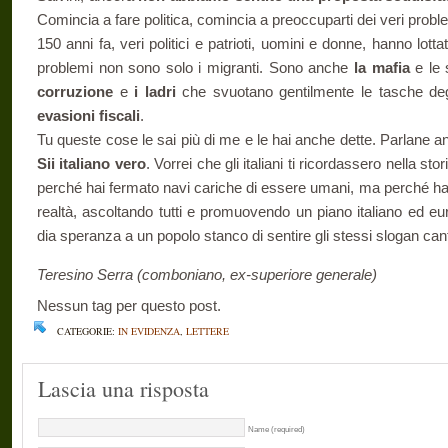
Comincia a fare politica, comincia a preoccuparti dei veri problemi 
150 anni fa, veri politici e patrioti, uomini e donne, hanno lotta
problemi non sono solo i migranti. Sono anche
la mafia
e le 
corruzione
e
i ladri
che svuotano gentilmente le tasche degl
evasioni fiscali
.
Tu queste cose le sai più di me e le hai anche dette. Parlane anc
Sii italiano vero
. Vorrei che gli italiani ti ricordassero nella st
perché hai fermato navi cariche di essere umani, ma perché hai f
realtà, ascoltando tutti e promuovendo un piano italiano ed eur
dia speranza a un popolo stanco di sentire gli stessi slogan can
Teresino Serra (comboniano, ex-superiore generale)
Nessun tag per questo post.
CATEGORIE:
IN EVIDENZA
,
LETTERE
Lascia una risposta
Name (required)