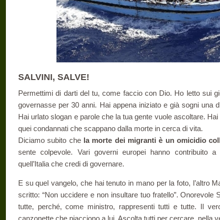
SALVINI, SALVE!
Permettimi di darti del tu, come faccio con Dio. Ho letto sui gio
governasse per 30 anni. Hai appena iniziato e già sogni una di
Hai urlato slogan e parole che la tua gente vuole ascoltare. Ha
quei condannati che scappano dalla morte in cerca di vita.
Diciamo subito che
la morte dei migranti è un omicidio coll
sente colpevole. Vari governi europei hanno contribuito a 
quell’Italia che credi di governare.
E su quel vangelo, che hai tenuto in mano per la foto, l’altro Mat
scritto: “Non uccidere e non insultare tuo fratello”. Onorevole S
tutte, perché, come ministro, rappresenti tutti e tutte. Il v
canzonette che piacciono a lui. Ascolta tutti per cercare, nella ve