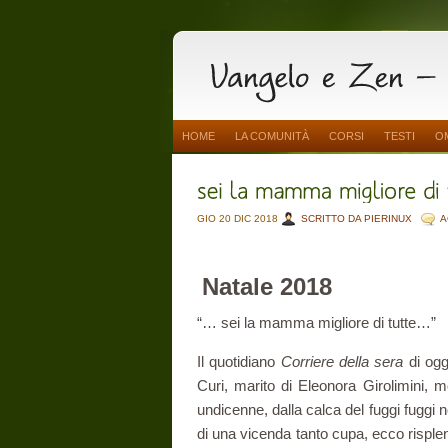
HOME
LA COMUNITÀ
CORSI
TESTI
O
GIO 20 DIC 2018
SCRITTO DA PIERINUX
A
Natale 2018
“… sei la mamma migliore di tutte…”
Il quotidiano
Corriere della sera
di ogg
Curi, marito di Eleonora Girolimini, m
undicenne, dalla calca del fuggi fuggi 
di una vicenda tanto cupa, ecco risple