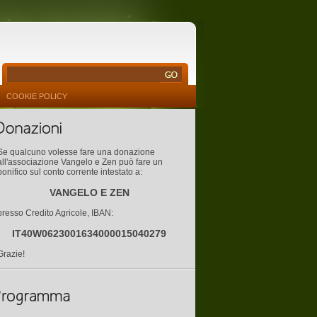
COOKIE POLICY
Se qualcuno volesse fare una donazione
all'associazione Vangelo e Zen può fare un
bonifico sul conto corrente intestato a:
VANGELO E ZEN
presso Credito Agricole, IBAN:
IT40W0623001634000015040279
Grazie!