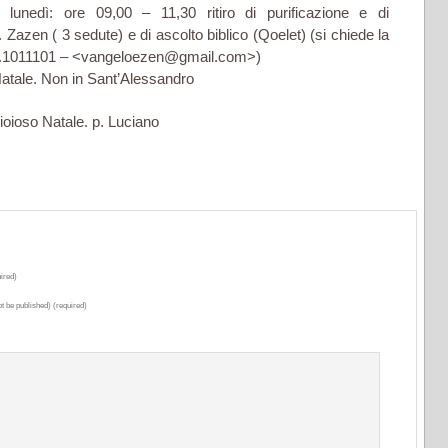
 lunedì: ore 09,00 – 11,30 ritiro di purificazione e di
 Zazen ( 3 sedute) e di ascolto biblico (Qoelet) (si chiede la
338.1011101 – <vangeloezen@gmail.com>)
Natale. Non in Sant’Alessandro
gioioso Natale. p. Luciano
ired)
ot be published) (required)