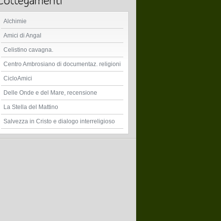
Alchimie
Amici di Angal
Celistino cavagna.
Centro Ambrosiano di documentaz. religioni
CicloAmici
Delle Onde e del Mare, recensione
La Stella del Mattino
Salvezza in Cristo e dialogo interreligioso