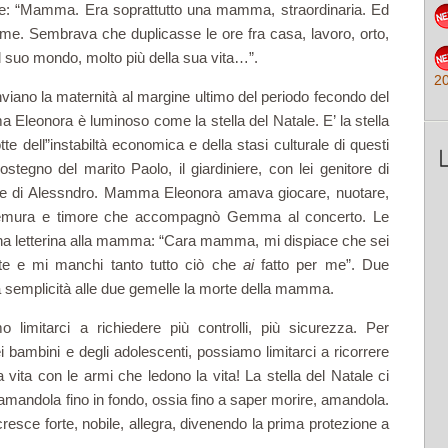
role: “Mamma. Era soprattutto una mamma, straordinaria. Ed
ssieme. Sembrava che duplicasse le ore fra casa, lavoro, orto,
o il suo mondo, molto più della sua vita…”.
2
nviano la maternità al margine ultimo del periodo fecondo del
Eleonora è luminoso come la stella del Natale. E’ la stella
tte dell”instabiltà economica e della stasi culturale di questi
ostegno del marito Paolo, il giardiniere, con lei genitore di
e di Alessndro. Mamma Eleonora amava giocare, nuotare,
n premura e timore che accompagnò Gemma al concerto. Le
una letterina alla mamma: “Cara mamma, mi dispiace che sei
te e mi manchi tanto tutto ciò che
ai
fatto per me”. Due
 semplicità alle due gemelle la morte della mamma.
limitarci a richiedere più controlli, più sicurezza. Per
ei bambini e degli adolescenti, possiamo limitarci a ricorrere
 vita con le armi che ledono la vita! La stella del Natale ci
ta amandola fino in fondo, ossia fino a saper morire, amandola.
cresce forte, nobile, allegra, divenendo la prima protezione a