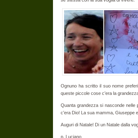
Ognuno ha scritto il suo nome preferi
queste piccole cose c’era la grandezza
Quanta grandezza si nasconde nelle p
c’era Dio! La sua mamma, Giuseppe e g
Auguri di Natale! Di un Natale dalla vogl
p. Luciano