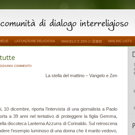
MELIE
LA FUNZIONE RELIGIOSA
MAILING LISTS
VANGELO E ZEN の 図書館
GGIUNGI COMMENTO
La stella del mattino – Vangelo e Zen
i, 10 dicembre, riporta l’intervista di una giornalista a Paolo
orta a 39 anni nel tentativo di proteggere la figlia Gemma,
nella discoteca Lanterna Azzurra di Corinaldo. Sul retroscena
ndere l’esempio luminoso di una donna che il marito vedovo,