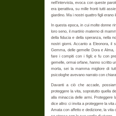
nell’intervista, evoca con queste pa
era iperattiva, su mille fronti tutti a
giardino. Ma i nostri quattro figli eran
In questa epoca, in cui molte donne ri
loro seno, il
martirio materno
di mamma 
della fiducia e della speranza, nella no
nostri giorni. Accanto a Eleonora, il s
Gemma, delle gemelle Dora e Alma, 
fare i compiti con i figli; e fu co
gemelle, ormai orfane, hanno scritto 
morta, sei la mamma migliore di tut
psicologhe avevano narrato con chiara
Davanti a ciò che accade, possiamo 
proteggere la vita, sopratutto quella d
alla minaccia delle armi. Proteggere la
dice altro: ci invita a proteggere la vi
Amata con affetto e dedizione, la vita 
se stessa con la sua voglia di vivere.