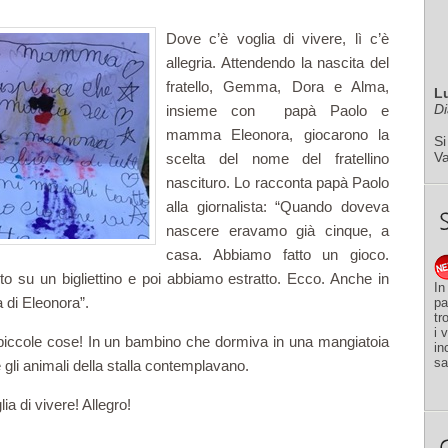
Dove c’è voglia di vivere, lì c’è
allegria. Attendendo la nascita del
fratello, Gemma, Dora e Alma,
L
Di
insieme con papà Paolo e
mamma Eleonora, giocarono la
Si
V
scelta del nome del fratellino
nascituro. Lo racconta papà Paolo
alla giornalista: “Quando doveva
nascere eravamo già cinque, a
casa. Abbiamo fatto un gioco.
to su un bigliettino e poi abbiamo estratto. Ecco. Anche in
In
 di Eleonora”.
pa
tr
i 
iccole cose! In un bambino che dormiva in una mangiatoia
in
sa
li animali della stalla contemplavano.
ia di vivere! Allegro!