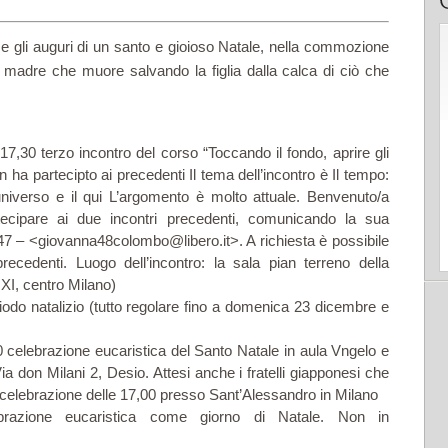
ti e gli auguri di un santo e gioioso Natale, nella commozione
 madre che muore salvando la figlia dalla calca di ciò che
7,30 terzo incontro del corso “Toccando il fondo, aprire gli
ha partecipto ai precedenti Il tema dell’incontro è Il tempo:
’universo e il qui L’argomento è molto attuale. Benvenuto/a
ecipare ai due incontri precedenti, comunicando la sua
7 – <giovanna48colombo@libero.it>. A richiesta è possibile
precedenti. Luogo dell’incontro: la sala pian terreno della
XI, centro Milano)
iodo natalizio (tutto regolare fino a domenica 23 dicembre e
0 celebrazione eucaristica del Santo Natale in aula Vngelo e
a don Milani 2, Desio. Attesi anche i fratelli giapponesi che
 celebrazione delle 17,00 presso Sant’Alessandro in Milano
brazione eucaristica come giorno di Natale. Non in