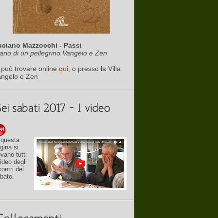
uciano Mazzocchi - Passi
ario di un pellegrino Vangelo e Zen
 può trovare online
qui
, o presso la Villa
angelo e Zen
 questa
gina si
ovano tutti
video degli
contri del
bato.