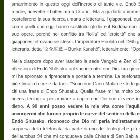
smarrimento in questo oggi dell’incrocio di tante vie. Endō
madre, ricevette il battesimo a 13 anni. Ma a guidarlo a immerg
costellarono la sua ricerca umana e letteraria. I giapponesi, que
come quelli che oggi hanno sostituito gli dei e il Buddha con l
sue opere, perché nel conflitto tra “follia” ed “eroicità” che 
giapponesi ritrovano se stessi. L’imperatore Hirohito nel 1995 gli
letteraria, detta “文化勲章
–
Bunka Kunshō”, letteralmente: “Oper
Nella diaspora dopo aver lasciato la sede Vangelo e Zen di De
riflessioni di Endō Shūsaku sul suo incontro con Dio, ma giove
mi ha spronato a riprenderla e portarla a termine. La telefonata
più stimati da me e da tanti. “Sono don Carlo Molari e sto leg
citi una frase di Endō Shūsaku. Quella frase mi ha molto colp
ricerca teologica per arrivare a capire che Dio non ci viene i
dietro.
A 90 anni posso vedere la mia vita come l’aquil
accorgermi che furono proprio le curve del sentiero della m
Endō Shūsaku, riconosco che Dio mi parla indirettamen
sorpresa della telefonata da parte di uno dei teologi che più s
dell’autobus 94 che mi conduceva dalla Chiesa di San Babila al