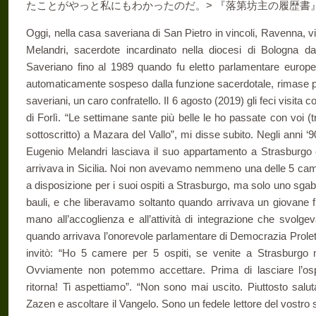
たことがやっと私にもわかったのだ。> 『落第坊主の履歴書』
Oggi, nella casa saveriana di San Pietro in vincoli, Ravenna, vi
Melandri, sacerdote incardinato nella diocesi di Bologna d
Saveriano fino al 1989 quando fu eletto parlamentare europe
automaticamente sospeso dalla funzione sacerdotale, rimase per
saveriani, un caro confratello. Il 6 agosto (2019) gli feci visita c
di Forlì. “Le settimane sante più belle le ho passate con voi (
sottoscritto) a Mazara del Vallo”, mi disse subito. Negli anni 
Eugenio Melandri lasciava il suo appartamento a Strasburgo e
arrivava in Sicilia. Noi non avevamo nemmeno una delle 5 camer
a disposizione per i suoi ospiti a Strasburgo, ma solo uno sg
bauli, e che liberavamo soltanto quando arrivava un giovane
mano all’accoglienza e all’attività di integrazione che svolge
quando arrivava l’onorevole parlamentare di Democrazia Prolet
invitò: “Ho 5 camere per 5 ospiti, se venite a Strasburgo 
Ovviamente non potemmo accettare. Prima di lasciare l’osped
ritorna! Ti aspettiamo”. “Non sono mai uscito. Piuttosto salut
Zazen e ascoltare il Vangelo. Sono un fedele lettore del vostro si