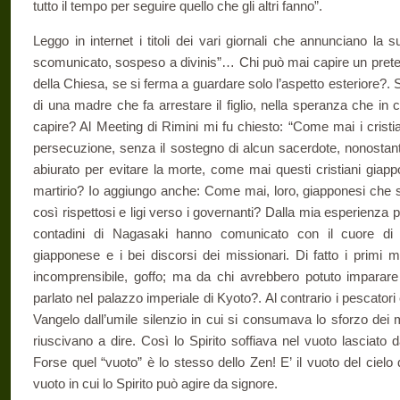
tutto il tempo per seguire quello che gli altri fanno”.
Leggo in internet i titoli dei vari giornali che annunciano la s
scomunicato, sospeso a divinis”… Chi può mai capire un prete m
della Chiesa, se si ferma a guardare solo l’aspetto esteriore?.
di una madre che fa arrestare il figlio, nella speranza che in
capire? Al Meeting di Rimini mi fu chiesto: “Come mai i cristi
persecuzione, senza il sostegno di alcun sacerdote, nonosta
abiurato per evitare la morte, come mai questi cristiani giap
martirio? Io aggiungo anche: Come mai, loro, giapponesi che 
così rispettosi e ligi verso i governanti? Dalla mia esperienza 
contadini di Nagasaki hanno comunicato con il cuore di Cr
giapponese e i bei discorsi dei missionari. Di fatto i primi 
incomprensibile, goffo; ma da chi avrebbero potuto imparare
parlato nel palazzo imperiale di Kyoto?. Al contrario i pescatori 
Vangelo dall’umile silenzio in cui si consumava lo sforzo dei 
riuscivano a dire. Così lo Spirito soffiava nel vuoto lasciato d
Forse quel “vuoto” è lo stesso dello Zen! E’ il vuoto del cielo da
vuoto in cui lo Spirito può agire da signore.