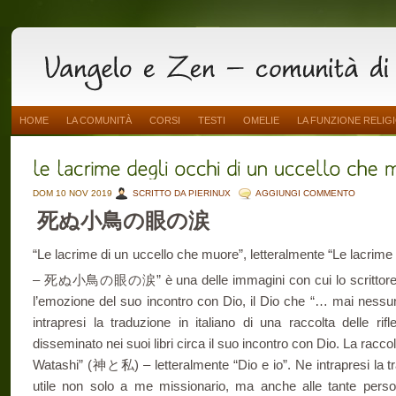
HOME
LA COMUNITÀ
CORSI
TESTI
OMELIE
LA FUNZIONE RELIG
DOM 10 NOV 2019
SCRITTO DA PIERINUX
AGGIUNGI COMMENTO
死ぬ小鳥の眼の涙
“Le lacrime di un uccello che muore”, letteralmente “Le lacrime
– 死ぬ小鳥の眼の涙” è una delle immagini con cui lo scrittore
l’emozione del suo incontro con Dio, il Dio che “… mai nessun
intrapresi la traduzione in italiano di una raccolta delle 
disseminato nei suoi libri circa il suo incontro con Dio. La raccolt
Watashi” (神と私) – letteralmente “Dio e io”. Ne intrapresi la tr
utile non solo a me missionario, ma anche alle tante perso