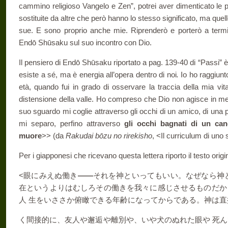
cammino religioso Vangelo e Zen”, potrei aver dimenticato le p
sostituite da altre che però hanno lo stesso significato, ma quell
sue. E sono proprio anche mie. Riprenderò e porterò a termine
Endō Shūsaku sul suo incontro con Dio.
Il pensiero di Endō Shūsaku riportato a pag. 139-40 di “Passi” è
esiste a sé, ma è energia all’opera dentro di noi
.
Io ho raggiun
età, quando fui in grado di osservare la traccia della mia vit
distensione della valle. Ho compreso che Dio non agisce in me 
suo sguardo mi coglie attraverso gli occhi di un amico, di una
mi separo, perfino attraverso
gli occhi bagnati di un can
muore
>> (da
Rakudai bōzu no rirekisho
, <Il curriculum di uno
Per i giapponesi che ricevano questa lettera riporto il testo origi
<眼にみえぬ働き
――
それを神といってもいい。なぜなら神と
在というよりはむしろその働きを我々に感じさせるものだか
人 生をいささか俯瞰できる年齢になってからである。神は直
く間接的に、友人や邂逅や離別や、いや犬のぬれた眼や 死ん