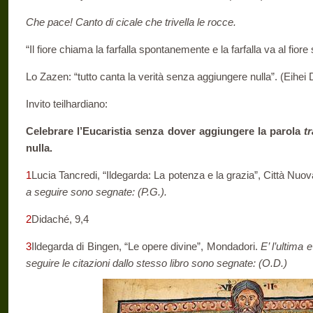
Che pace! Canto di cicale che trivella le rocce.
“Il fiore chiama la farfalla spontanemente e la farfalla va al fi
Lo Zazen: “tutto canta la verità senza aggiungere nulla”. (Eihei
Invito teilhardiano:
Celebrare l’Eucaristia senza dover aggiungere la parola
t
nulla.
1
Lucia Tancredi, “Ildegarda: La potenza e la grazia”, Città Nuo
a seguire sono segnate: (P.G.).
2
Didaché, 9,4
3
Ildegarda di Bingen, “Le opere divine”, Mondadori.
E’ l’ultima
seguire le citazioni dallo stesso libro sono segnate: (O.D.)