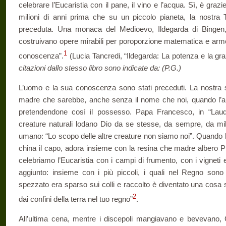
celebrare l’Eucaristia con il pane, il vino e l’acqua. Sì, è grazie
milioni di anni prima che su un piccolo pianeta, la nostra 
preceduta. Una monaca del Medioevo, Ildegarda di Bingen, 
costruivano opere mirabili per poroporzione matematica e arm
1
conoscenza”.
(Lucia Tancredi, “Ildegarda: La potenza e la gr
citazioni dallo stesso libro sono indicate da: (P.G.)
L’uomo e la sua conoscenza sono stati preceduti. La nostra sc
madre che sarebbe, anche senza il nome che noi, quando l’a
pretendendone così il possesso. Papa Francesco, in “Lauda
creature naturali lodano Dio da se stesse, da sempre, da mili
umano: “Lo scopo delle altre creature non siamo noi”. Quando 
china il capo, adora insieme con la resina che madre albero Pi
celebriamo l’Eucaristia con i campi di frumento, con i vigneti 
aggiunto: insieme con i più piccoli, i quali nel Regno son
spezzato era sparso sui colli e raccolto è diventato una cosa 
2
dai confini della terra nel tuo regno”
.
All’ultima cena, mentre i discepoli mangiavano e bevevano, 