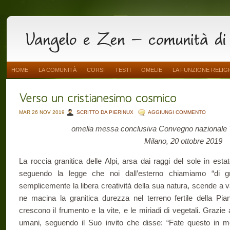
HOME
LA COMUNITÀ
CORSI
TESTI
OMELIE
LA FUNZIONE RELIG
MAR 26 NOV 2019
SCRITTO DA PIERINUX
AGGIUNGI COMMENTO
omelia messa conclusiva Convegno nazionale T
Milano, 20 ottobre 2019
La roccia granitica delle Alpi, arsa dai raggi del sole in estat
seguendo la legge che noi dall’esterno chiamiamo “di 
semplicemente la libera creatività della sua natura, scende a va
ne macina la granitica durezza nel terreno fertile della P
crescono il frumento e la vite, e le miriadi di vegetali. Grazie
umani, seguendo il Suo invito che disse: “Fate questo in me