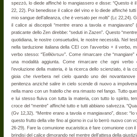
spezzò, lo diede affinché lo mangiassero e disse: “Questo è il
22, 22). Poi benedisse il calice del vino e lo diede affinché tut
mio sangue dell’alleanza, che è versato per molti” (Lc 22,24). Ge
il calice ai discepoli “mentre erano a tavola e mangiavano” (
praticante dello Zen direbbe: “seduti in Zazen”. Questo “mentr
quotidiana, le nostre consuetudini, le nostre necessità. Nel te
nella tarduzione italiana della CEI con l’avverbio + il verbo,
verbo stesso: “Ἐϭθίόντων”. Come rimarcare che “mangiare” è 
una modalità aggiunta. Come rimarcare che ogni verbo è 
l’evoluzione della materia, è la ricerca dello scienziato, è la c
gioia che riverbera nel cielo quando uno dei novantanove
penitenza anziché salire in cielo scende di nuovo a impolvera
nella mano con un fratello che era rimasto nel fango. Tutto que
e lui stesso fluiva con tutta la materia, con tutto lo spirito, ten
croce del “mentre” affinché tutto e tutti abbiano salvezza. “Qua
(Gv 12,32). “Mentre erano a tavola e mangiavano”, disse: “Io v
questo frutto della vite fino al giorno in cui lo berrò nuovo con 
26-29). Fare la comunione eucaristica è fare comunione con il 
brindisi del calice dimorando nel mentre dell’attesa della giustizia