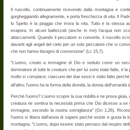
Il ruscello, continuamente ricevendo dalla montagna e conti
gorgheggiando allegramente, e porta freschezza di vita. Il Padre è
lo Spirito è la pioggia che irrora la vita. Tutto è la stessa
evapora. In alcuni battezzati (anche in me) l’acqua non sco
attaccamenti. Quando il peccatore si converte, il ruscello scr
davanti agli angeli del cielo per un solo peccatore che si conv
che non hanno bisogno di conversione” (Lc 15,7).
“L’uomo, creato a immagine di Dio e seduto come un second
dominatore di tutte le creature che per lui sono state fatte, è la
molto si compiace; ciascuno dei due sessi è stato fatto perché 
all’altro; l’uomo ha la forma della divinità, la donna dell’umanità
Perché l’uomo? L’uomo scopre la sua nobiltà e ne prova gioia,
creatura ne sentiva la necessità prima che Dio dicesse a se
immagine, secondo la nostra somiglianza” (Gn 1,26). Ricono
l’uomo si libera dall’ansia di sapere perché esiste e gusta la b
montagna. “L’uomo, dopo essere stato pervaso dal respiro della v