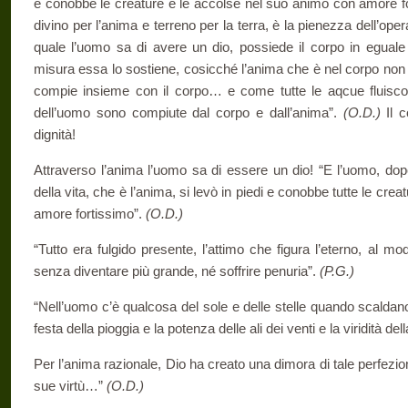
e conobbe le creature e le accolse nel suo animo con amore f
divino per l’anima e terreno per la terra, è la pienezza dell’ope
quale l’uomo sa di avere un dio, possiede il corpo in eguale 
misura essa lo sostiene, cosicché l’anima che è nel corpo non 
compie insieme con il corpo… e come tutte le aqcue fluiscon
dell’uomo sono compiute dal corpo e dall’anima”.
(O.D.)
Il c
dignità!
Attraverso l’anima l’uomo sa di essere un dio! “E l’uomo, dop
della vita, che è l’anima, si levò in piedi e conobbe tutte le cre
amore fortissimo”.
(O.D.)
“Tutto era fulgido presente, l’attimo che figura l’eterno, al 
senza diventare più grande, né soffrire penuria”.
(P.G.)
“Nell’uomo c’è qualcosa del sole e delle stelle quando scaldano il
festa della pioggia e la potenza delle ali dei venti e la viridità dell
Per l’anima razionale, Dio ha creato una dimora di tale perfezio
sue virtù…”
(O.D.)