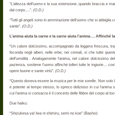
“L’altezza dell’uomo e la sua estensione, quando braccia e ma
dal corpo….”.
(O.D.)
“Tutti gli angeli sono in ammirazione dell’uomo che si abbiglia 
sante”.
(O.D.)
L’anima aiuta la carne e la carne aiuta l’anima…. Affinché 
“Un calore dolcissimo, accompagnato da leggera frescura, tras
feconda negli alberi, nelle erbe, nei cereali, sì che tutte ques
dell’umidità . Analogamente l’anima, nel calore dolcissimo della
pazienza, sostiene l’uomo affinché tolleri tutte le ingiurie… cos
opere buone e sante virtù”.
(O.D.)
“Questo doveva essere la musica per le mie sorelle. Non solo l
e potente al tempo stesso, lo spreco delizioso in cui l’anima 
cui l’anima si consacra è il concerto delle fibbre del corpo al tocc
Due haiku:
“Shizukesa ya! Iwa ni shimiru, semi no koe” (Basho):