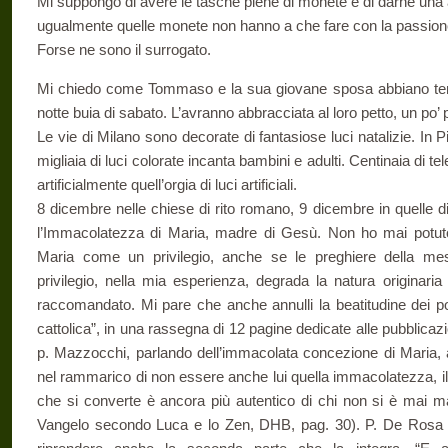
Mi suppongo di avere le tasche piene di monete e di darne una 
ugualmente quelle monete non hanno a che fare con la passione 
Forse ne sono il surrogato.
Mi chiedo come Tommaso e la sua giovane sposa abbiano tenu
notte buia di sabato. L’avranno abbracciata al loro petto, un po’ 
Le vie di Milano sono decorate di fantasiose luci natalizie. In 
migliaia di luci colorate incanta bambini e adulti. Centinaia di t
artificialmente quell’orgia di luci artificiali.
8 dicembre nelle chiese di rito romano, 9 dicembre in quelle d
l’Immacolatezza di Maria, madre di Gesù. Non ho mai potut
Maria come un privilegio, anche se le preghiere della me
privilegio, nella mia esperienza, degrada la natura originaria
raccomandato. Mi pare che anche annulli la beatitudine dei pover
cattolica”, in una rassegna di 12 pagine dedicate alle pubblicazi
p. Mazzocchi, parlando dell’immacolata concezione di Maria
nel rammarico di non essere anche lui quella immacolatezza, i
che si converte è ancora più autentico di chi non si è mai ma
Vangelo secondo Luca e lo Zen, DHB, pag. 30). P. De Rosa te