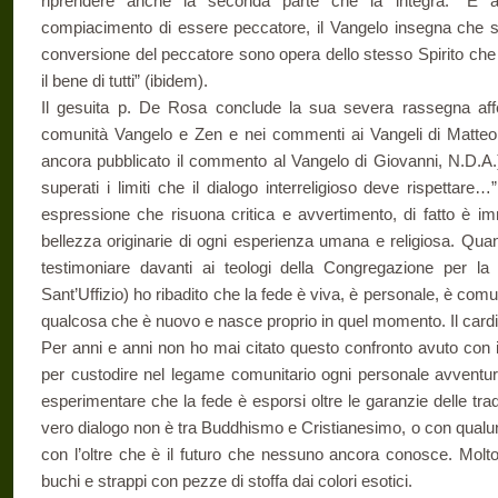
riprendere anche la seconda parte che la integra. “E af
compiacimento di essere peccatore, il Vangelo insegna che si
conversione del peccatore sono opera dello stesso Spirito che
il bene di tutti” (ibidem).
Il gesuita p. De Rosa conclude la sua severa rassegna aff
comunità Vangelo e Zen e nei commenti ai Vangeli di Matte
ancora pubblicato il commento al Vangelo di Giovanni, N.D.A.
superati i limiti che il dialogo interreligioso deve rispettare…
espressione che risuona critica e avvertimento, di fatto è i
bellezza originarie di ogni esperienza umana e religiosa. Qu
testimoniare davanti ai teologi della Congregazione per la 
Sant’Uffizio) ho ribadito che la fede è viva, è personale, è comuni
qualcosa che è nuovo e nasce proprio in quel momento. Il cardi
Per anni e anni non ho mai citato questo confronto avuto con i
per custodire nel legame comunitario ogni personale avventura
esperimentare che la fede è esporsi oltre le garanzie delle tradiz
vero dialogo non è tra Buddhismo e Cristianesimo, o con qualunqu
con l’oltre che è il futuro che nessuno ancora conosce. Molto
buchi e strappi con pezze di stoffa dai colori esotici.