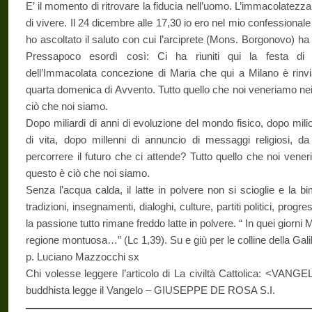
E’ il momento di ritrovare la fiducia nell’uomo. L’immacolatezza
di vivere. Il 24 dicembre alle 17,30 io ero nel mio confessionale
ho ascoltato il saluto con cui l’arciprete (Mons. Borgonovo) ha 
Pressapoco esordì così: Ci ha riuniti qui la festa di S
dell’Immacolata concezione di Maria che qui a Milano è rinvia
quarta domenica di Avvento. Tutto quello che noi veneriamo nei
ciò che noi siamo.
Dopo miliardi di anni di evoluzione del mondo fisico, dopo milio
di vita, dopo millenni di annuncio di messaggi religiosi, d
percorrere il futuro che ci attende? Tutto quello che noi vene
questo è ciò che noi siamo.
Senza l’acqua calda, il latte in polvere non si scioglie e la bi
tradizioni, insegnamenti, dialoghi, culture, partiti politici, pro
la passione tutto rimane freddo latte in polvere. “ In quei giorni M
regione montuosa…” (Lc 1,39). Su e giù per le colline della Ga
p. Luciano Mazzocchi sx
Chi volesse leggere l’articolo di La civiltà Cattolica: <VAN
buddhista legge il Vangelo – GIUSEPPE DE ROSA S.I.