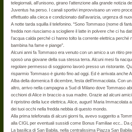
telegiornali, all’unisono, girano l’attenzione alla grande notizia d
Juventus ha perso. I canali sportivi improvvisano un vero proc
effettuato alla cieca e condizionato dall’avarizia, urgenza di nuov
A notte tarda squilla il telefonino. “Sono Tommaso (nome di fant
fredda non riusciamo a sciogliere il latte in polvere che ci ha d
l’acqua calda perché ci hanno tolto la corrente elettrica perché
bambina ha fame e piange”.
Alcuni anni fa Tommaso era venuto con un amico a un ritiro pres
sposò una giovane della sua stessa terra. Alcuni mesi fa nacqu
regolare permesso di soggiorno lavorò presso un ristorante. Ques
risparmio Tommaso è giunto fino ad oggi. Ed è arrivata anche Al
Alba della domenica 8 dicembre, festa dell’Immacolata. Con un
altro, arrivo nella campagna a Sud di Milano dove Tommaso abita
occhioni di Alice in braccio a sua madre. Grazie ad alcuni ami
il ripristino della luce elettrica. Alice, auguri! Maria Immacolat
dei tuoi occhi nella fredda nebbia di questo mondo.
Alla prima telefonata di alcuni giorni fa, avevo suggerito a Tom
alla CIGL per eventuali sussidi come Bonus Familiae ecc.. Da g
La basilica di San Babila, nella centralissima Piazza San Babila 