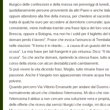
liturgico delle confessioni e della messa nei pomeriggi di lunedì
quotidianamente persone provenienti da altri Paesi e anche itali
oppure attendono alla fine della messa, per chiedere al sacerdote
tratta di qualche euro per accedere al dormitorio comunale; quan
consistente, viene inoltrata tramite una frase tipica del loro voc
Brescia, oppure a Bologna, ma non ho i soldi per il biglietto del
domani perdo il lavoro”. Frase che evoca l’annuncio di Trenitalia
nelle stazioni: “Il treno è in ritardo…. a causa di un guasto del t
scusa”. La mia frase per tali frangenti è più virtuosa. Dico: “Il ri
scusa”. So che anche domani, ripetendo la stessa frase, tutto
corso della storia con alcun destabilizzanti cambiamenti.
Si può vivere la vita dicendo frasi. Meglio, tutto rimane frase se 
passione. Anche il Vangelo non appassionato rimane acqua fredda
polvere.
Quando percorro Via Vittorio Emanuele per andare dal Duomo al
normalmente alcuni che chiedono l’elemosina. Mi dico che non
l’elemosina li abituo a non cercare una soluzione vera e propria
delle offerte che ricevo dai servizi liturgici che svolgo, mi dico un