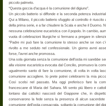
piccolo palmeto.
“Questa goccia d’acqua è la comunione del digiuno”.
Un piccolo batterio si diffonde e la seconda potenza industria
Qui a Milano, il piccolo batterio sfuggito al controllo è riuscito
della prima serie, e a far chiudere la Scala e anche il Duomo. N
nessuna celebrazione eucaristica con il popolo. In cambio, au
vuota di celebrazioni liturgiche si fermano a pregare in silenz
“Padre mi può fare la comunione lo stesso anche se non c’
rivolto a me seduto nel confessionale. Un giorno avrei asseco
forse, l’avrei anche promossa.
Una sola giornata senza la comunione dell’ostia mi sarebbe se
alla visione eucaristica evocata dal Concilio, promuovo la co
ugualmento santo di fare la comunione, di volta in volta lasc
comunione accogliere. Io prete potrei celebrarmi la mia picco
Così scelsi nel passato. Ma oggi preferisco fare la com
francescane di Maria del Sahara. Mi sento più libero e cattol
lontano dai cattolici nascosti del Giappone che, in dispett
conservarono la fede senza la presenza di alcun sacerdote 
comunione dell’ostia consacrata, soltanto la comunione del dig