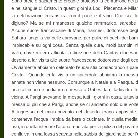
Sono prete e saldamente credo e professo la comunione nel pa
e nel sangue di Cristo. In questi giorni a Lodi, Piacenza e Milan
la celebrazione eucaristica con il pane e il vino. Che sia, f
digiuno? Ma se mi rimanesse qualche rammarico, sarebbe 
Alcune suore francescane di Maria, francesi, dottoresse degli
Sahara lungo la via delle carovane, per pulire gli occhi dei bam
implacabile su ogni cosa. Senza quella cura, molti bambini 
Vallo, dove mi era affidata la direzione della Caritas diocesa
deserto a far visita alle suore francescane dottoresse degli occ
Ovviamente abbiamo celebrato l’eucaristia consacrando il pane 
Cristo. “Quando ci fa visita un sacerdote abbiamo la mess
annate non viene nessuno. Comunque a Natale e a Pasqua, due
una settimana e andiamo a messa a Gabes, la cittadina tra Tun
vicina. A Parigi avevamo la messa tutti i giorni in casa, tuttavi
messa di più che a Parigi, anche se ci andiamo solo due volte
All’ingresso del mini-convento nel deserto erano appostate t
conteneva l’acqua limpida da bere o cucinare, in quella media
uso, in quella inferiore l’acqua ri-ricilata per la pulizia del pavi
confluiva in una fossa scavata nella sabbia del giardinetto per l