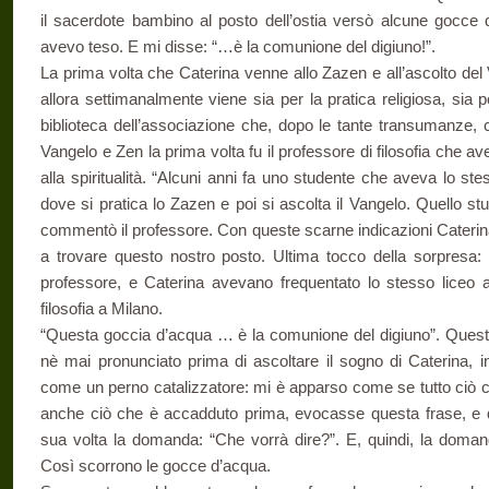
il sacerdote bambino al posto dell’ostia versò alcune gocce
avevo teso. E mi disse: “…è la comunione del digiuno!”.
La prima volta che Caterina venne allo Zazen e all’ascolto del
allora settimanalmente viene sia per la pratica religiosa, sia pe
biblioteca dell’associazione che, dopo le tante transumanze, c
Vangelo e Zen la prima volta fu il professore di filosofia che a
alla spiritualità. “Alcuni anni fa uno studente che aveva lo s
dove si pratica lo Zazen e poi si ascolta il Vangelo. Quello s
commentò il professore. Con queste scarne indicazioni Caterina, 
a trovare questo nostro posto. Ultima tocco della sorpresa:
professore, e Caterina avevano frequentato lo stesso liceo a 
filosofia a Milano.
“Questa goccia d’acqua … è la comunione del digiuno”. Quest
nè mai pronunciato prima di ascoltare il sogno di Caterina, i
come un perno catalizzatore: mi è apparso come se tutto ciò c
anche ciò che è accadduto prima, evocasse questa frase, e 
sua volta la domanda: “Che vorrà dire?”. E, quindi, la doman
Così scorrono le gocce d’acqua.