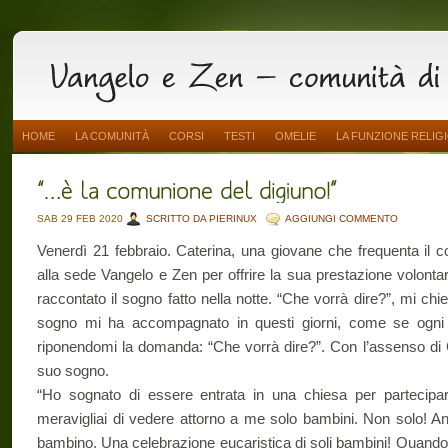
HOME
LA COMUNITÀ
CORSI
TESTI
OMELIE
LA FUNZIONE RELIG
SAB 29 FEB 2020
SCRITTO DA PIERINUX
AGGIUNGI COMMENTO
Venerdì 21 febbraio. Caterina, una giovane che frequenta il cor
alla sede Vangelo e Zen per offrire la sua prestazione volontari
raccontato il sogno fatto nella notte. “Che vorrà dire?”, mi chi
sogno mi ha accompagnato in questi giorni, come se ogni 
riponendomi la domanda: “Che vorrà dire?”. Con l’assenso di C
suo sogno.
“Ho sognato di essere entrata in una chiesa per partecipa
meravigliai di vedere attorno a me solo bambini. Non solo! An
bambino. Una celebrazione eucaristica di soli bambini! Quando