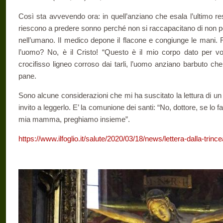
Così sta avvevendo ora: in quell’anziano che esala l’ultimo re
riescono a predere sonno perché non si raccapacitano di non po
nell’umano. Il medico depone il flacone e congiunge le mani.
l’uomo? No, è il Cristo! “Questo è il mio corpo dato per voi:
crocifisso ligneo corroso dai tarli, l’uomo anziano barbuto ch
pane.
Sono alcune considerazioni che mi ha suscitato la lettura di un ar
invito a leggerlo. E’ la comunione dei santi: “No, dottore, se lo fa
mia mamma, preghiamo insieme”.
https://www.ilfoglio.it/salute/2020/03/18/news/lettera-dalla-trin