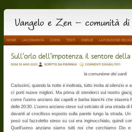
HOME
LA COMUNITÀ
CORSI
TESTI
OMELIE
LA FUNZIONE RELIG
SU
DOM 29 MAR 2020
SCRITTO DA PIERINUX
COMMENTI DISABILITATI
SULL’O
DELL’I
la comunione dei santi
IL
SENTO
DELLA
LIBERT
Carissimi, quando la notte è inoltrata, tutto invita al silenzio 
6
ci porti nuove migliori. Ma prima di stenderci sul nostro giac
come l’uomo anziano dai capelli e barba bianchi che stasera R
delle 20:30. L’uomo anziano stese sul selciato di una strada di
davanti al crocifisso esposto sulla parete lungo la strada. Un
posò sul fazzoletto steso su cui era inginocchiato, quindi con
Quell’uomo anziano siamo tutti noi che cerchiamo Dio e 