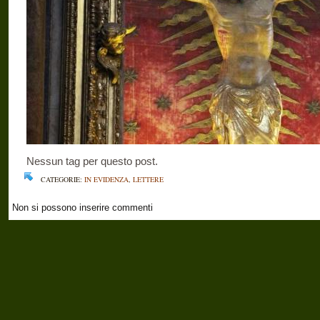
Nessun tag per questo post.
CATEGORIE:
IN EVIDENZA
,
LETTERE
Non si possono inserire commenti