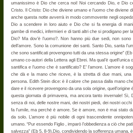
umanissimo è Dio che cerca noi! Noi cercando Dio, e Dio cer
Cristo. Il Cristo: Dio che diviene umano e l’uomo che diviene
anche questa notte avverrà in modo commovente negli ospedali
Dio a scendere in loro aiuto e Dio che si fa energia di mani, 
gambe di medici, infermieri e di tanti altri che si prodigano per la
Dio? Ma dov’è l’uomo?. Non hanno più due sedi, non sono p
dell’amore. Sono la comunione dei santi. Santo Dio, santa l’um
che sono santificati provengono tutti da una stessa origine” (Eb 2,
umano co-autori della Lettera agli Ebrei. Ma qual’è quell’unica
santifica e l’uomo che è santificato? E’ l’amore. L’amore è so
che dà e la mano che riceve, è la stretta di due mani, una di
persona. Edith Stein dice: è il calore che passa dalla mano che 
dare e il ricevere provengono da una sola origine, quell’origine
questa giornata di primavera, ma ancora tanto invernale! Sì, 
senza di noi, delle nostre mani, dei nostri piedi, dei nostri oc
fa l’umile, ma perché è amore. Se è amore, non è mai stato da
da solo. L’amore è più nobile di ogni trascendente onnipoten
umano. “Pur essendo Figlio , imparò l’obbedienza a ciò che patì
salvezza” (Eb 5, 8-9).Dio, condividendo la sofferenza umana, 