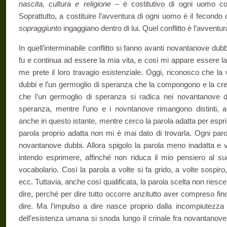
nascita, cultura e religione –
è costitutivo di ogni uomo co
Soprattutto, a costituire l’avventura di ogni uomo è il fecondo 
sopraggiunto
ingaggiano dentro di lui. Quel conflitto è l’avventu
In quell’interminabile conflitto si fanno avanti novantanove du
fu e continua ad essere la mia vita, e così mi appare essere la
me prete il loro travagio esistenziale. Oggi, riconosco che la
dubbi e l’un germoglio di speranza che la compongono e la cr
che l’un germoglio di speranza si radica nei novantanove du
speranza, mentre l’uno e i novntanove rimangono distinti, a
anche in questo istante, mentre cerco la parola adatta per espr
parola proprio adatta non mi è mai dato di trovarla. Ogni paro
novantanove dubbi. Allora spigolo la parola meno inadatta e v
intendo esprimere, affinché non riduca il mio pensiero al suo 
vocabolario. Così la parola a volte si fa grido, a volte sospiro
ecc. Tuttavia, anche così qualificata, la parola scelta non riesce
dire, perché per dire tutto occorre anzitutto aver compreso fino 
dire. Ma l’impulso a dire nasce proprio dalla incompiutezza d
dell’esistenza umana si snoda lungo il crinale fra novantanov