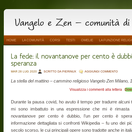
HOME
LA COMUNITÀ
CORSI
TESTI
OMELIE
LA FUNZIONE RELIG
MAR 28 LUG 2020
SCRITTO DA PIERINUX
AGGIUNGI COMMENTO
La stella del mattino – cammino religioso Vangelo Zen Milano, 1
Visualizza i commenti alla lettera
Dow
Durante la pausa covid, ho avuto il tempo per tradurre alcuni
mi sono imbattuto in una espressione che mi è rimasta i
novantanove per cento è dubbio, l’un per cento è spe
informazione dettagliata si confronti Wikipedia – fu uno dei più
secolo scorso, le cui principali opere sono tradotte anche in ital