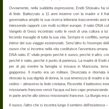
Ovviamente, nella suddetta espressione, Endō Shūsaku ha sin
di fede. Battezzato a 11 anni insieme con la madre e il frat
governativa ampliò la sua ricerca letteraria trascorrendo anni
intessendo rapporti con molti scrittori europei. Il natio DNA cul
Vangelo di Gesù incontrato sotto le vesti di una cultura a lui
fecondo travaglio di tutta la sua vita. Sempre in conflitto, sem
intime del suo viaggio esistenziale. Senz’altro fu l’esempio dell
nuovo
che si incontra nella vita costituisce l’avventura uman
DNA natio. E’ vitale proprio perché è
nuovo
, perché è
altro; co
perché è natio, perché è punto di partenza. La madre di Endō a
per di più mentre la famiglia si trovava in Manciuria, terra 
giapponse. Il marito era un militare. Divorziata e ritornata 
ritrovato la sua dignità di donna, la sua tenerezza di madre e l
violino – attraverso la fede cristiana. Ricevette il battesimo insi
missionario francese versò l’acqua sul loro capo pronunciando p
in parte anche allo stesso missionario francese. La liturgia era a
Il nuovo, l’altro
che si incontra lungo il sentiero dell’esistenza