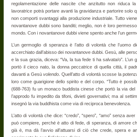
regolamentazione delle nascite che anzitutto non riduca la
lavoratrice potrà portare avanti la gravidanza e partorire solo
non comporti svantaggi alla produzione industriale. Tutto viene 
novantanove dubbi sono banditi; meglio, non è loro permesso d
mondo. Con i novantanove dubbi viene spento anche l’un germo
L’un germoglio di speranza è l’atto di volontà che l’uomo dic
accerchiato dall’abisso dei novantanove dubbi. Gesù, alle perso
e la sua grazia, diceva: “Va, la tua fede ti ha salvata/o”. L’un 
portò il cieco nato, la donna peccatrice di quella città, il padre
davanti a Gesù
volendo
. Quell’atto di volontà scosse la potenz
loro come guarigione dello spirito e del corpo. “Tutto è possi
(688-763) fu un monaco buddista cinese che portò la via del
l’approdo fu impedito da tifoni, divieti governativi; ma al sett
insegnò la via buddhista come via di reciproca benevolenza.
L’atto di volontà che dice: “credo”, “spero”, “amo” senza aver v
può compiere, perché è atto di fede, di speranza, di amore 
già è, ma dà l’avvio all’attuarsi di ciò che crede, spera e a