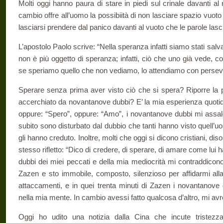
Molti oggi hanno paura di stare in piedi sul crinale davanti al n
cambio offre all’uomo la possibiità di non lasciare spazio vuoto
lasciarsi prendere dal panico davanti al vuoto che le parole lasc
L’apostolo Paolo scrive: “Nella speranza infatti siamo stati salva
non è più oggetto di speranza; infatti, ciò che uno già vede,
se speriamo quello che non vediamo, lo attendiamo con persev
Sperare senza prima aver visto ciò che si spera? Riporre la pro
accerchiato da novantanove dubbi? E’ la mia esperienza quotidi
oppure: “Spero”, oppure: “Amo”, i novantanove dubbi mi assa
subito sono disturbato dal dubbio che tanti hanno visto quell’uo
gli hanno creduto. Inoltre, molti che oggi si dicono cristiani, di
stesso rifletto: “Dico di credere, di sperare, di amare come lui
dubbi dei miei peccati e della mia mediocrità mi contraddicon
Zazen e sto immobile, composto, silenzioso per affidarmi all
attaccamenti, e in quei trenta minuti di Zazen i novantanove
nella mia mente. In cambio avessi fatto qualcosa d’altro, mi av
Oggi ho udito una notizia dalla Cina che incute tristez