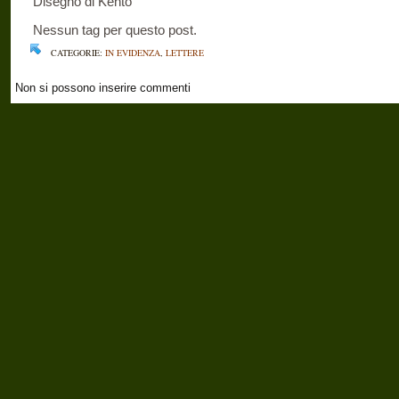
Disegno di Kento
Nessun tag per questo post.
CATEGORIE:
IN EVIDENZA
,
LETTERE
Non si possono inserire commenti