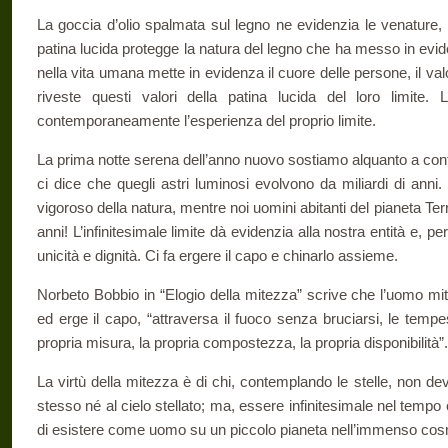
La goccia d’olio spalmata sul legno ne evidenzia le venature, 
patina lucida protegge la natura del legno che ha messo in evid
nella vita umana mette in evidenza il cuore delle persone, il valor
riveste questi valori della patina lucida del loro limite. 
contemporaneamente l’esperienza del proprio limite.
La prima notte serena dell’anno nuovo sostiamo alquanto a conte
ci dice che quegli astri luminosi evolvono da miliardi di anni
vigoroso della natura, mentre noi uomini abitanti del pianeta Te
anni! L’infinitesimale limite dà evidenzia alla nostra entità e, pe
unicità e dignità. Ci fa ergere il capo e chinarlo assieme.
Norbeto Bobbio in “Elogio della mitezza” scrive che l’uomo 
ed erge il capo, “attraversa il fuoco senza bruciarsi, le temp
propria misura, la propria compostezza, la propria disponibilità”.
La virtù della mitezza è di chi, contemplando le stelle, non de
stesso né al cielo stellato; ma, essere infinitesimale nel tempo
di esistere come uomo su un piccolo pianeta nell’immenso co