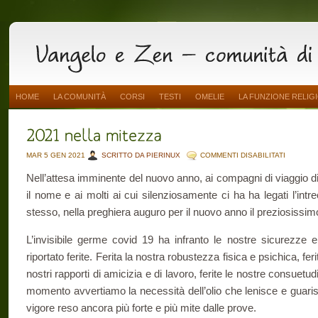
HOME
LA COMUNITÀ
CORSI
TESTI
OMELIE
LA FUNZIONE RELIG
SU
MAR 5 GEN 2021
SCRITTO DA PIERINUX
COMMENTI DISABILITATI
2021
NELLA
Nell’attesa imminente del nuovo anno, ai compagni di viaggio d
MITEZZA
il nome e ai molti ai cui silenziosamente ci ha ha legati l’int
stesso, nella preghiera auguro per il nuovo anno il preziosissim
L’invisibile germe covid 19 ha infranto le nostre sicurezze e
riportato ferite. Ferita la nostra robustezza fisica e psichica, fer
nostri rapporti di amicizia e di lavoro, ferite le nostre consuetu
momento avvertiamo la necessità dell’olio che lenisce e guarisce
vigore reso ancora più forte e più mite dalle prove.