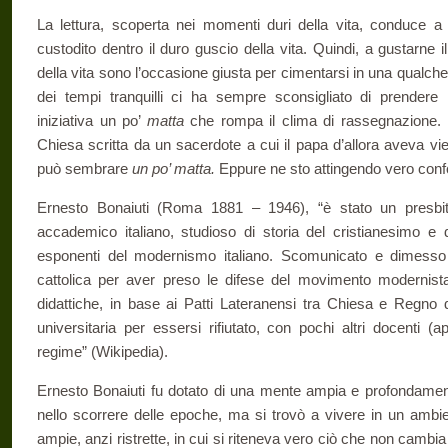
La lettura, scoperta nei momenti duri della vita, conduce a s
custodito dentro il duro guscio della vita. Quindi, a gustarne il s
della vita sono l’occasione giusta per cimentarsi in una qualche 
dei tempi tranquilli ci ha sempre sconsigliato di prender
iniziativa un po’
matta
che rompa il clima di rassegnazione. P
Chiesa scritta da un sacerdote a cui il papa d’allora aveva vi
può sembrare
un po’ matta.
Eppure ne sto attingendo vero conf
Ernesto Bonaiuti (Roma 1881 – 1946), “è stato un presbitero
accademico italiano, studioso di storia del cristianesimo e di f
esponenti del modernismo italiano. Scomunicato e dimesso d
cattolica per aver preso le difese del movimento modernista,
didattiche, in base ai Patti Lateranensi tra Chiesa e Regno d’
universitaria per essersi rifiutato, con pochi altri docenti (a
regime” (Wikipedia).
Ernesto Bonaiuti fu dotato di una mente ampia e profondament
nello scorrere delle epoche, ma si trovò a vivere in un ambi
ampie, anzi ristrette, in cui si riteneva vero ciò che non cambi