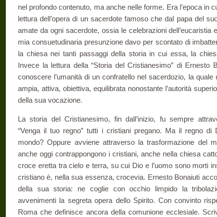
nel profondo contenuto, ma anche nelle forme. Era l’epoca in cui l
lettura dell’opera di un sacerdote famoso che dal papa del suo
amate da ogni sacerdote, ossia le celebrazioni dell’eucaristia
mia consuetudinaria presunzione davo per scontato di imbatter
la chiesa nei tanti passaggi della storia in cui essa, la chie
Invece la lettura della “Storia del Cristianesimo” di Ernesto B
conoscere l’umanità di un confratello nel sacerdozio, la quale 
ampia, attiva, obiettiva, equilibrata nonostante l’autorità super
della sua vocazione.
La storia del Cristianesimo, fin dall’inizio, fu sempre attr
“Venga il tuo regno” tutti i cristiani pregano. Ma il regno di
mondo? Oppure avviene attraverso la trasformazione del 
anche oggi contrappongono i cristiani, anche nella chiesa catto
croce eretta tra cielo e terra, su cui Dio e l’uomo sono morti i
cristiano è, nella sua essenza, crocevia. Ernesto Bonaiuti ac
della sua storia: ne coglie con occhio limpido la tribola
avvenimenti la segreta opera dello Spirito. Con convinto risp
Roma che definisce ancora della comunione ecclesiale. Scriv