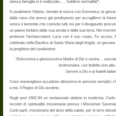
stessa famiglia si è realizzata… . Sublime normalità!”.
Il carabiniere Vittorio, rinviate le nozze con Domenica, la gio
dalla casa che aveva già predisposto per accoglliervi la futura sp
senza il lamentio che connota tutti noi per il disappunto procur
un paese lontano dalla sua amata e dalla sua terra. Nel moment
protesse l’ambasciatore Luca con il suo corpo. Fu ucciso. Al
celebrato nella Basilica di Santa Maria degli Angeli, un giovane 
la preghiera del carabiniere:
“Dolcissima e gloriosissima Madre di Dio e nostra… suscita 
testimoniare, con fedeltà sino alla
l’amore a Dio e ai fratelli italian
Cose meravigliose accadono attraverso le persone semplici che 
a noi. Il Regno di Dio avviene.
Negli anni 1982-84 un neolaureato dottore in medicina, Carlo
incontri di spiritualità missionaria presso i Missionari Saver
Carlo partì, missionario del dono della salute, per le terre desola