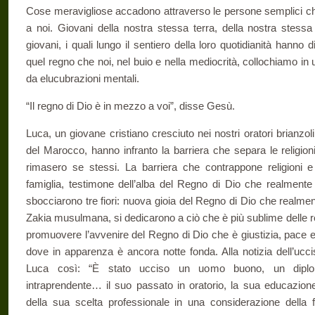
Cose meravigliose accadono attraverso le persone semplici che 
a noi. Giovani della nostra stessa terra, della nostra stessa c
giovani, i quali lungo il sentiero della loro quotidianità hanno 
quel regno che noi, nel buio e nella mediocrità, collochiamo in u
da elucubrazioni mentali.
“Il regno di Dio è in mezzo a voi”, disse Gesù.
Luca, un giovane cristiano cresciuto nei nostri oratori brianz
del Marocco, hanno infranto la barriera che separa le religion
rimasero se stessi. La barriera che contrappone religioni e
famiglia, testimone dell’alba del Regno di Dio che realmente 
sbocciarono tre fiori: nuova gioia del Regno di Dio che realme
Zakia musulmana, si dedicarono a ciò che è più sublime delle relig
promuovere l’avvenire del Regno di Dio che è giustizia, pace e g
dove in apparenza è ancora notte fonda. Alla notizia dell’ucci
Luca così: “È stato ucciso un uomo buono, un diplo
intraprendente… il suo passato in oratorio, la sua educazione 
della sua scelta professionale in una considerazione della f