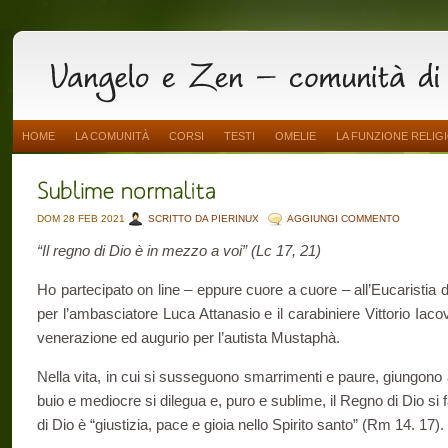
HOME
LA COMUNITÀ
CORSI
TESTI
OMELIE
LA FUNZIONE RELIG
DOM 28 FEB 2021
SCRITTO DA PIERINUX
AGGIUNGI COMMENTO
“Il regno di Dio è in mezzo a voi” (Lc 17, 21)
Ho partecipato on line – eppure cuore a cuore – all’Eucaristia 
per l’ambasciatore Luca Attanasio e il carabiniere Vittorio Iacov
venerazione ed augurio per l’autista Mustaphà.
Nella vita, in cui si susseguono smarrimenti e paure, giungono 
buio e mediocre si dilegua e, puro e sublime, il Regno di Dio si
di Dio è “giustizia, pace e gioia nello Spirito santo” (Rm 14. 17).