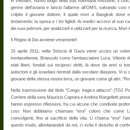
in Vietnam, nuovo luogo della sua volontaria missione, il Dott.
germe dell’aviaria e lanciò l’allarme all’OMS, salvando cos
colpito il giovane dottore, il quale morì a Bangkok dove er
testamento: la sposa e i tre figlioli. Ai medici accorsi al suo c
dei suoi polmoni, per analizzarli e utilizzarli per la ricerca. Mor
Il Regno di Dio avviene veramente!
15 aprile 2011: nella Striscia di Gaza viene ucciso un volonta
trentasettenne. Brianzolo come l’ambasciatore Luca, Vittorio de
stati liberi, fondati sui reciproci diritti, là dove da anni si tra
autoctoni e gli israeliani rientrati dalla secolare diaspora. Vi si
giovane della stessa nostra terra, un giovane come gli altri. “Re
Nella trasmissione dal titolo “Congo: tragico attacco” (TG2 Post
Corriere della sera Maurizio Caprara e Andrea Margelletti presid
hanno espresso riflessioni, fra cui alcune che condivido pro
così: Non dobbiamo chiamare “eroi” coloro che come Lu
coinvolgenti, fino al sacrificio della vita. Li chiama “eroi” l’
questo modo, allontanandoli da noi, ci evita il disturbo di confro