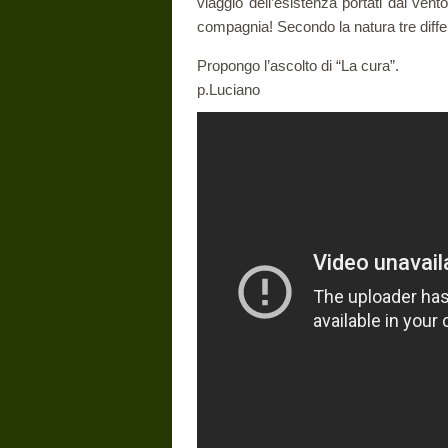
viaggio dell’esistenza portati dal vento
compagnia! Secondo la natura tre diffe
Propongo l’ascolto di “La cura”.
p.Luciano