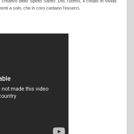
 creativo dello Spirito Santo: Dio, l’uomo, il creato in vivida
renti
a solo
, che in coro cantano l’esserci.