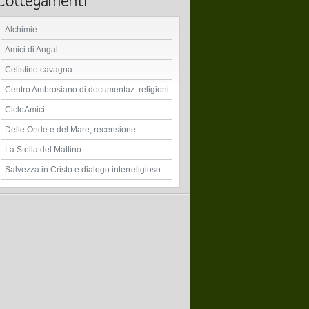
Alchimie
Amici di Angal
Celistino cavagna.
Centro Ambrosiano di documentaz. religioni
CicloAmici
Delle Onde e del Mare, recensione
La Stella del Mattino
Salvezza in Cristo e dialogo interreligioso