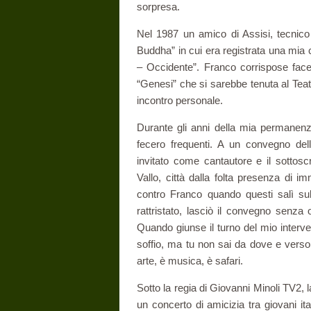
sorpresa.
Nel 1987 un amico di Assisi, tecnico
Buddha” in cui era registrata una mia c
– Occidente”. Franco corrispose facen
“Genesi” che si sarebbe tenuta al Teat
incontro personale.
Durante gli anni della mia permanenza 
fecero frequenti. A un convegno dell
invitato come cantautore e il sottosc
Vallo, città dalla folta presenza di 
contro Franco quando questi salì sul
rattristato, lasciò il convegno senza 
Quando giunse il turno del mio interven
soffio, ma tu non sai da dove e verso
arte, è musica, è safari.
Sotto la regia di Giovanni Minoli TV2,
un concerto di amicizia tra giovani it