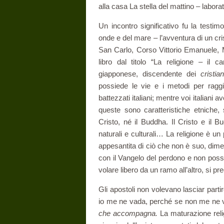
alla casa La stella del mattino – labor
Un incontro significativo fu la testim
onde e del mare – l’avventura di un cris
San Carlo, Corso Vittorio Emanuele, 
libro dal titolo “La religione – il 
giapponese, discendente dei
cristia
possiede le vie e i metodi per raggiun
battezzati italiani; mentre voi italiani 
queste sono caratteristiche etniche,
Cristo, né il Buddha. Il Cristo e il 
naturali e culturali… La religione è u
appesantita di ciò che non è suo, dim
con il Vangelo del perdono e non pos
volare libero da un ramo all’altro, si 
Gli apostoli non volevano lasciar partir
io me ne vada, perché se non me ne va
che accompagna.
La maturazione reli