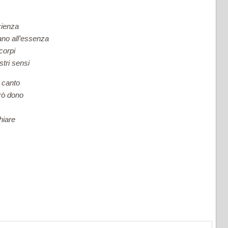
azienza
ano all’essenza
corpi
tri sensi
n canto
rò dono
hiare