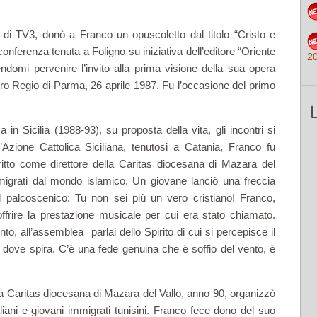
 di TV3, donò a Franco un opuscoletto dal titolo “Cristo e
onferenza tenuta a Foligno su iniziativa dell’editore “Oriente
2
domi pervenire l’invito alla prima visione della sua opera
ro Regio di Parma, 26 aprile 1987. Fu l’occasione del primo
in Sicilia (1988-93), su proposta della vita, gli incontri si
’Azione Cattolica Siciliana, tenutosi a Catania, Franco fu
ritto come direttore della Caritas diocesana di Mazara del
immigrati dal mondo islamico. Un giovane lanciò una freccia
 palcoscenico: Tu non sei più un vero cristiano! Franco,
offrire la prestazione musicale per cui era stato chiamato.
to, all’assemblea parlai dello Spirito di cui si percepisce il
 dove spira. C’è una fede genuina che è soffio del vento, è
 la Caritas diocesana di Mazara del Vallo, anno 90, organizzò
aliani e giovani immigrati tunisini. Franco fece dono del suo