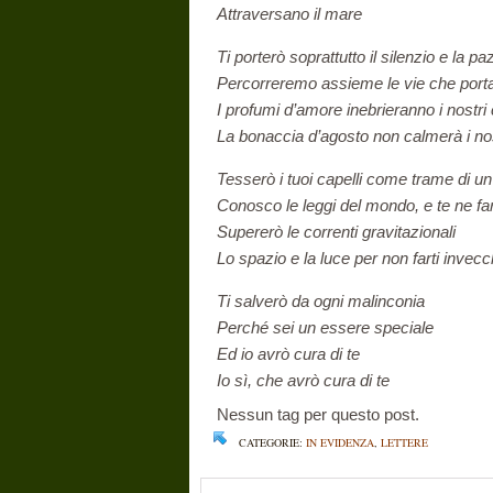
Attraversano il mare
Ti porterò soprattutto il silenzio e la p
Percorreremo assieme le vie che port
I profumi d’amore inebrieranno i nostri 
La bonaccia d’agosto non calmerà i nos
Tesserò i tuoi capelli come trame di u
Conosco le leggi del mondo, e te ne fa
Supererò le correnti gravitazionali
Lo spazio e la luce per non farti invecc
Ti salverò da ogni malinconia
Perché sei un essere speciale
Ed io avrò cura di te
Io sì, che avrò cura di te
Nessun tag per questo post.
CATEGORIE:
IN EVIDENZA
,
LETTERE