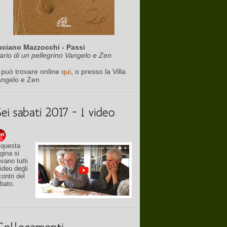
uciano Mazzocchi - Passi
ario di un pellegrino Vangelo e Zen
 può trovare online
qui
, o presso la Villa
angelo e Zen
 questa
gina si
ovano tutti
video degli
contri del
bato.