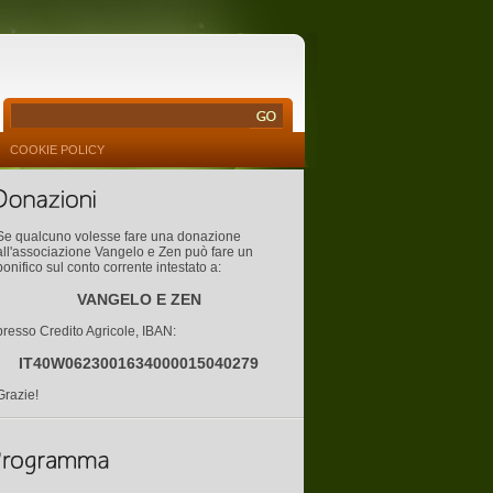
COOKIE POLICY
Se qualcuno volesse fare una donazione
all'associazione Vangelo e Zen può fare un
bonifico sul conto corrente intestato a:
VANGELO E ZEN
presso Credito Agricole, IBAN:
IT40W0623001634000015040279
Grazie!