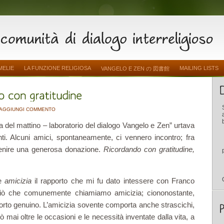
MELIE
LA FUNZIONE RELIGIOSA
MAILING LISTS
VANGELO E ZEN の 図書館
AGGIUNGI COMMENTO
la del mattino – laboratorio del dialogo Vangelo e Zen” urtava
ti. Alcuni amici, spontaneamente, ci vennero incontro; fra
venire una generosa donazione.
Ricordando con gratitudine,
re
amicizia
il rapporto che mi fu dato intessere con Franco
 ciò che comunemente chiamiamo amicizia; ciononostante,
porto genuino. L’amicizia sovente comporta anche strascichi,
mai oltre le occasioni e le necessità inventate dalla vita, a