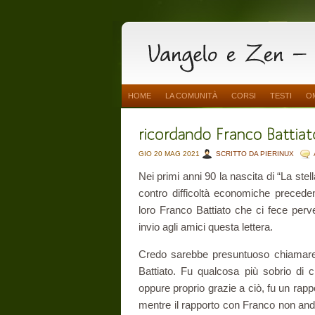
HOME
LA COMUNITÀ
CORSI
TESTI
O
GIO 20 MAG 2021
SCRITTO DA PIERINUX
Nei primi anni 90 la nascita di “La stel
contro difficoltà economiche preceden
loro Franco Battiato che ci fece per
invio agli amici questa lettera.
Credo sarebbe presuntuoso chiama
Battiato. Fu qualcosa più sobrio di
oppure proprio grazie a ciò, fu un rap
mentre il rapporto con Franco non andò 