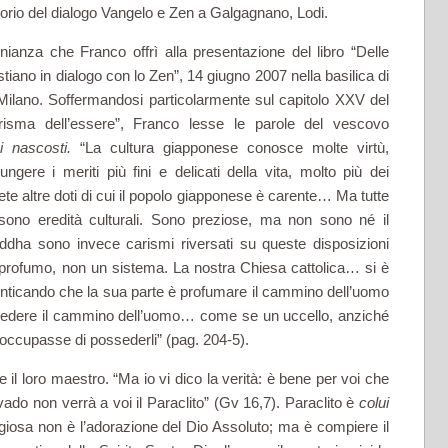
atorio del dialogo Vangelo e Zen a Galgagnano, Lodi.
onianza che Franco offrì alla presentazione del libro “Delle
tiano in dialogo con lo Zen”, 14 giugno 2007 nella basilica di
Milano. Soffermandosi particolarmente sul capitolo XXV del
carisma dell’essere”, Franco lesse le parole del vescovo
ni nascosti.
“La cultura giapponese conosce molte virtù,
gere i meriti più fini e delicati della vita, molto più dei
avete altre doti di cui il popolo giapponese è carente… Ma tutte
 sono eredità culturali. Sono preziose, ma non sono né il
Buddha sono invece carismi riversati su queste disposizioni
n profumo, non un sistema. La nostra Chiesa cattolica… si è
enticando che la sua parte è profumare il cammino dell’uomo
sedere il cammino dell’uomo… come se un uccello, anziché
preoccupasse di possederli” (pag. 204-5).
e il loro maestro. “Ma io vi dico la verità: è bene per voi che
do non verrà a voi il Paraclito” (Gv 16,7). Paraclito è
colui
giosa non è l’adorazione del Dio Assoluto; ma è compiere il