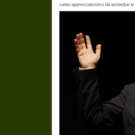
canto apprezzatissimo da ambedue le 