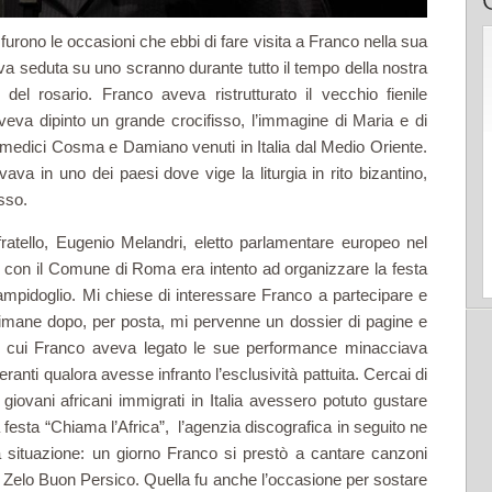
furono le occasioni che ebbi di fare visita a Franco nella sua
a seduta su uno scranno durante tutto il tempo della nostra
el rosario. Franco aveva ristrutturato il vecchio fienile
aveva dipinto un grande crocifisso, l’immagine di Maria e di
e medici Cosma e Damiano venuti in Italia dal Medio Oriente.
va in uno dei paesi dove vige la liturgia in rito bizantino,
sso.
ratello, Eugenio Melandri, eletto parlamentare europeo nel
a con il Comune di Roma era intento ad organizzare la festa
ampidoglio. Mi chiese di interessare Franco a partecipare e
timane dopo, per posta, mi pervenne un dossier di pagine e
 a cui Franco aveva legato le sue performance minacciava
anti qualora avesse infranto l’esclusività pattuita. Cercai di
 giovani africani immigrati in Italia avessero potuto gustare
 festa “Chiama l’Africa”, l’agenzia discografica in seguito ne
ltra situazione: un giorno Franco si prestò a cantare canzoni
 di Zelo Buon Persico. Quella fu anche l’occasione per sostare