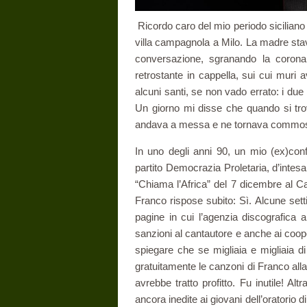
Ricordo caro del mio periodo siciliano 
villa campagnola a Milo. La madre stav
conversazione, sgranando la corona d
retrostante in cappella, sui cui muri 
alcuni santi, se non vado errato: i du
Un giorno mi disse che quando si trova
andava a messa e ne tornava commo
In uno degli anni 90, un mio (ex)conf
partito Democrazia Proletaria, d’intes
“Chiama l’Africa” del 7 dicembre al C
Franco rispose subito: Sì. Alcune set
pagine in cui l’agenzia discografica
sanzioni al cantautore e anche ai cooper
spiegare che se migliaia e migliaia di
gratuitamente le canzoni di Franco alla
avrebbe tratto profitto. Fu inutile! A
ancora inedite ai giovani dell’oratorio