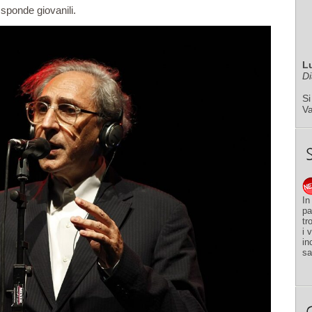
sponde giovanili.
L
Di
Si
V
In
pa
tr
i 
in
sa