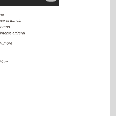
rie
per la tua via
o tempo
lmente attirerai
 d’umore
hiare