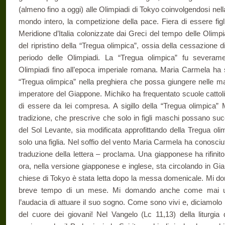
(almeno fino a oggi) alle Olimpiadi di Tokyo coinvolgendosi nell
mondo intero, la competizione della pace. Fiera di essere figl
Meridione d’Italia colonizzate dai Greci del tempo delle Olimpi
del ripristino della “Tregua olimpica”, ossia della cessazione di tu
periodo delle Olimpiadi. La “Tregua olimpica” fu severame
Olimpiadi fino all’epoca imperiale romana. Maria Carmela ha s
“Tregua olimpica” nella preghiera che possa giungere nelle man
imperatore del Giappone. Michiko ha frequentato scuole cattol
di essere da lei compresa. A sigillo della “Tregua olimpica” 
tradizione, che prescrive che solo in figli maschi possano suc
del Sol Levante, sia modificata approfittando della Tregua oli
solo una figlia. Nel soffio del vento Maria Carmela ha conosciut
traduzione della lettera – proclama. Una giapponese ha rifinit
ora, nella versione giapponese e inglese, sta circolando in Giap
chiese di Tokyo è stata letta dopo la messa domenicale. Mi d
breve tempo di un mese. Mi domando anche come mai un
l’audacia di attuare il suo sogno. Come sono vivi e, diciamolo p
del cuore dei giovani! Nel Vangelo (Lc 11,13) della liturgi