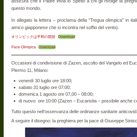
assicura che il Padre invia lo Spirito a chi gli rivolge la preghi
questo mondo.
In allegato la lettera – proclama della “Tregua olimpica” in i
amico giapponese che si incontra nel soffio del vento).
オリンピックは平和の競技
Download
Pace-Olimpica
Download
Occasioni di condivisione di Zazen, ascolto del Vangelo ed Eucar
Plermo 11, Milano:
venerdì 30 luglio ore 18:00;
sabato 31 luglio ore 07:00;
domenica 1 agosto ore 07,00 – 08:00;
di nuovo ore 10:00 (Zazen – Eucaristia – possibile anche c
Tutto questo nell’osservanza delle ordinanze sanitarie anticovid
A seguire il disegno: la preghiera per la pace di Giuseppe Sinisc