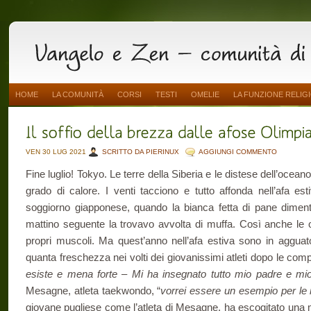
HOME
LA COMUNITÀ
CORSI
TESTI
OMELIE
LA FUNZIONE RELIG
VEN 30 LUG 2021
SCRITTO DA PIERINUX
AGGIUNGI COMMENTO
Fine luglio! Tokyo. Le terre della Siberia e le distese dell’ocea
grado di calore. I venti tacciono e tutto affonda nell’afa est
soggiorno giapponese, quando la bianca fetta di pane dimentica
mattino seguente la trovavo avvolta di muffa. Così anche le o
propri muscoli. Ma quest’anno nell’afa estiva sono in agguato
quanta freschezza nei volti dei giovanissimi atleti dopo le com
esiste e mena forte – Mi ha insegnato tutto mio padre e mio 
Mesagne, atleta taekwondo, “
vorrei essere un esempio per le 
giovane pugliese come l’atleta di Mesagne, ha escogitato una m