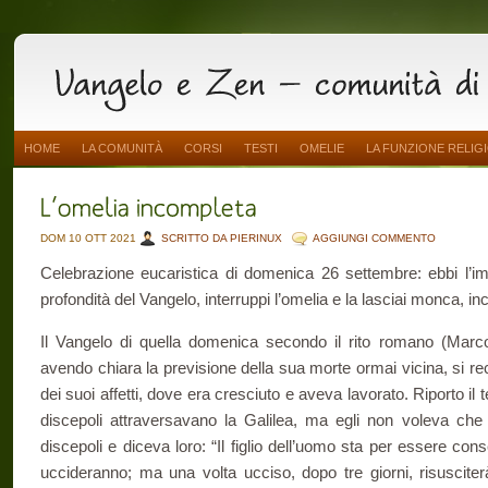
HOME
LA COMUNITÀ
CORSI
TESTI
OMELIE
LA FUNZIONE RELIG
DOM 10 OTT 2021
SCRITTO DA PIERINUX
AGGIUNGI COMMENTO
Celebrazione eucaristica di domenica 26 settembre: ebbi l’imp
profondità del Vangelo, interruppi l’omelia e la lasciai monca, i
Il Vangelo di quella domenica secondo il rito romano (Marc
avendo chiara la previsione della sua morte ormai vicina, si recò
dei suoi affetti, dove era cresciuto e aveva lavorato. Riporto i
discepoli attraversavano la Galilea, ma egli non voleva che 
discepoli e diceva loro: “Il figlio dell’uomo sta per essere con
uccideranno; ma una volta ucciso, dopo tre giorni, risuscit