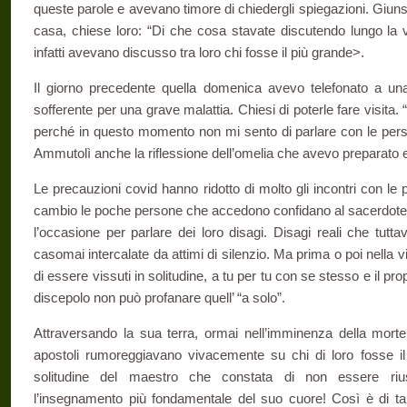
queste parole e avevano timore di chiedergli spiegazioni. Giun
casa, chiese loro: “Di che cosa stavate discutendo lungo la v
infatti avevano discusso tra loro chi fosse il più grande>.
Il giorno precedente quella domenica avevo telefonato a 
sofferente per una grave malattia. Chiesi di poterle fare visita.
perché in questo momento non mi sento di parlare con le pers
Ammutolì anche la riflessione dell’omelia che avevo preparato 
Le precauzioni covid hanno ridotto di molto gli incontri con le
cambio le poche persone che accedono confidano al sacerdote n
l’occasione per parlare dei loro disagi. Disagi reali che tutta
casomai intercalate da attimi di silenzio. Ma prima o poi nell
di essere vissuti in solitudine, a tu per tu con se stesso e il pr
discepolo non può profanare quell’ “a solo”.
Attraversando la sua terra, ormai nell’imminenza della morte
apostoli rumoreggiavano vivacemente su chi di loro fosse il
solitudine del maestro che constata di non essere rius
l’insegnamento più fondamentale del suo cuore! Così è di tant