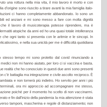
to una rottura nella mia vita, il mio lavoro è morto e con
lia d’origine sono riuscito a tirare avanti la mia famiglia italo-
tituzioni ci hanno completamente abbandonato. Io sono un
bili ed anziani e mi sono messo a fare con molta dignità
che il lavoro di musicoterapia potesse riprendere, ma è
ermatiti atopiche da anni ed ho una quasi totale intolleranza
re che ogni tanto si presenta con le aritmie e le sincopi. In
elicatissimo, e nella sua unicità per me è difficoltà quotidiana
o stesso tempo mi sono protetto dal covid rinunciando a
I medici non mi hanno aiutato, per loro ci si vaccina e basta.
e realtà che ho conosciuto in questi due anni sono presenti
n c’è battaglia ma integrazione e civile ascolto reciproco. È
ambiata e non tornerà più indietro. Ho servito per anni i più
lati terminali, ora mi approccio ad accompagnare me stesso,
nazione poiché per il momento ho scelto di non vaccinarmi.
ato e fin dall’inizio della pandemia la mia attenzione è stata
traverso tamponi, mascherina e regole di distanziamento; non