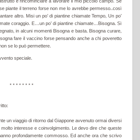
distrutto e rincominciare a lavorare il mio piccolo campo. Se
se piante il terreno forse non me lo avrebbe permesso..così
iantare altro. Misi un po’ di piantine chiamate Tempo, Un po’
hiamate coraggio. E…un po’ di piantine chiamate…Bisogna. Sì
nato, in alcuni momenti Bisogna e basta. Bisogna curare,
ogna fare il vaccino forse pensando anche a chi poveretto
non se lo può permettere.
vvento speciale.
* * * * * * * *
itto:
te un viaggio di ritorno dal Giappone avvenuto ormai diversi
n molto interesse e coinvolgimento. Le devo dire che queste
 hanno profondamente commosso. Ed anche ora che scrivo