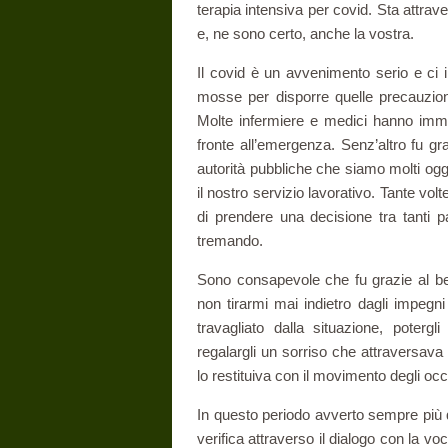
terapia intensiva per covid. Sta attra
e, ne sono certo, anche la vostra.
Il covid è un avvenimento serio e ci i
mosse per disporre quelle precauzion
Molte infermiere e medici hanno immol
fronte all’emergenza. Senz’altro fu gra
autorità pubbliche che siamo molti ogg
il nostro servizio lavorativo. Tante vo
di prendere una decisione tra tanti p
tremando.
Sono consapevole che fu grazie al bene
non tirarmi mai indietro dagli impegni
travagliato dalla situazione, potergl
regalargli un sorriso che attraversav
lo restituiva con il movimento degli oc
In questo periodo avverto sempre più q
verifica attraverso il dialogo con la v