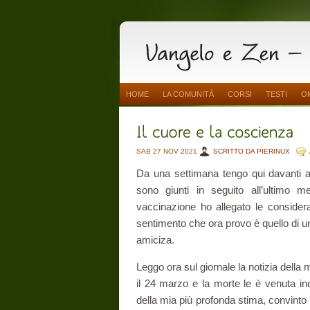
HOME
LA COMUNITÀ
CORSI
TESTI
O
SAB 27 NOV 2021
SCRITTO DA PIERINUX
Da una settimana tengo qui davanti a
sono giunti in seguito all’ultimo m
vaccinazione ho allegato le consideraz
sentimento che ora provo è quello di un
amiciza.
Leggo ora sul giornale la notizia della
il 24 marzo e la morte le è venuta in
della mia più profonda stima, convinto