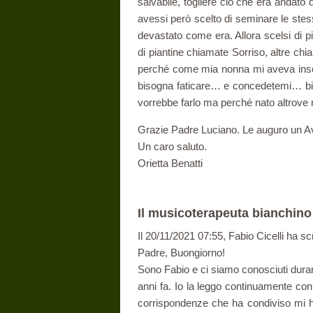
salvabile, togliere ciò che era andato 
avessi però scelto di seminare le stes
devastato come era. Allora scelsi di p
di piantine chiamate Sorriso, altre c
perché come mia nonna mi aveva inseg
bisogna faticare… e concedetemi… bis
vorrebbe farlo ma perché nato altrove 
Grazie Padre Luciano. Le auguro un A
Un caro saluto.
Orietta Benatti
Il musicoterapeuta bianchino
Il 20/11/2021 07:55, Fabio Cicelli ha scr
Padre, Buongiorno!
Sono Fabio e ci siamo conosciuti duran
anni fa. Io la leggo continuamente co
corrispondenze che ha condiviso mi