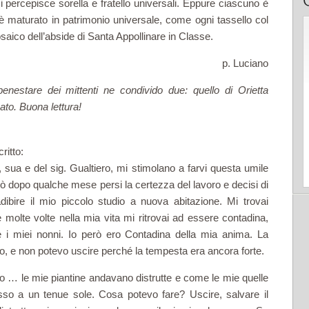
i percepisce sorella e fratello universali. Eppure ciascuno è
 è maturato in patrimonio universale, come ogni tassello col
osaico dell’abside di Santa Appollinare in Classe.
p. Luciano
benestare dei mittenti ne condivido due: quello di Orietta
ato. Buona lettura!
ritto:
 sua e del sig. Gualtiero, mi stimolano a farvi questa umile
 dopo qualche mese persi la certezza del lavoro e decisi di
dibire il mio piccolo studio a nuova abitazione. Mi trovai
molte volte nella mia vita mi ritrovai ad essere contadina,
e i miei nonni. Io però ero Contadina della mia anima. La
to, e non potevo uscire perché la tempesta era ancora forte.
o … le mie piantine andavano distrutte e come le mie quelle
asso a un tenue sole. Cosa potevo fare? Uscire, salvare il