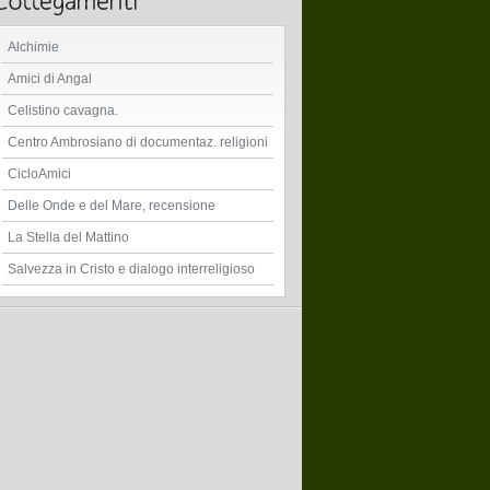
Alchimie
Amici di Angal
Celistino cavagna.
Centro Ambrosiano di documentaz. religioni
CicloAmici
Delle Onde e del Mare, recensione
La Stella del Mattino
Salvezza in Cristo e dialogo interreligioso