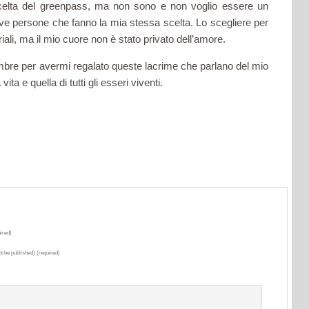
celta del greenpass, ma non sono e non voglio essere un
ve persone che fanno la mia stessa scelta. Lo scegliere per
ali, ma il mio cuore non è stato privato dell’amore.
mbre per avermi regalato queste lacrime che parlano del mio
ta e quella di tutti gli esseri viventi.
ired)
ot be published) (required)