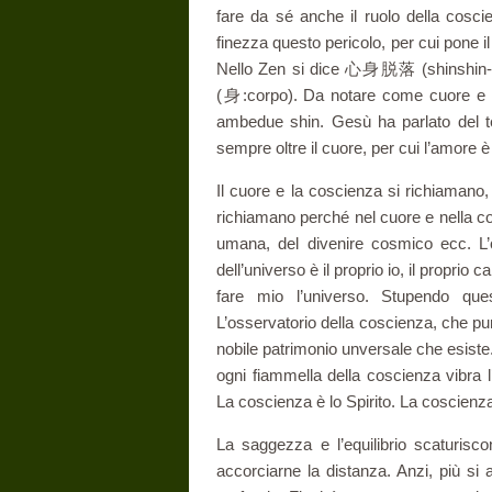
fare da sé anche il ruolo della cosci
finezza questo pericolo, per cui pone il
Nello Zen si dice 心身脱落 (shinshin-da
(身:corpo). Da notare come cuore e c
ambedue shin. Gesù ha parlato del te
sempre oltre il cuore, per cui l’amore è
Il cuore e la coscienza si richiamano, m
richiamano perché nel cuore e nella co
umana, del divenire cosmico ecc. L’o
dell’universo è il proprio io, il proprio 
fare mio l’universo. Stupendo ques
L’osservatorio della coscienza, che pu
nobile patrimonio unversale che esiste
ogni fiammella della coscienza vibra 
La coscienza è lo Spirito. La coscienza 
La saggezza e l’equilibrio scaturisc
accorciarne la distanza. Anzi, più si a