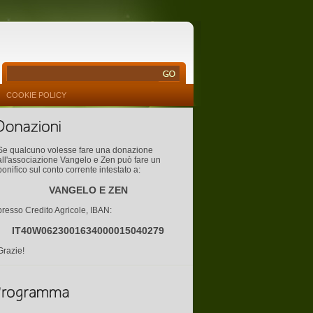
COOKIE POLICY
Se qualcuno volesse fare una donazione
all'associazione Vangelo e Zen può fare un
bonifico sul conto corrente intestato a:
VANGELO E ZEN
presso Credito Agricole, IBAN:
IT40W0623001634000015040279
Grazie!