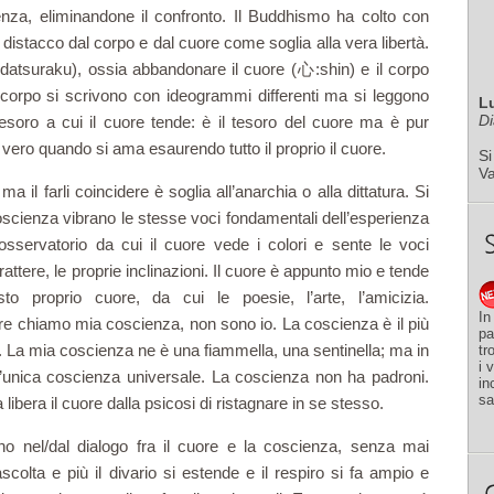
enza, eliminandone il confronto. Il Buddhismo ha colto con
 distacco dal corpo e dal cuore come soglia alla vera libertà.
tsuraku), ossia abbandonare il cuore (心:shin) e il corpo
orpo si scrivono con ideogrammi differenti ma si leggono
L
Di
soro a cui il cuore tende: è il tesoro del cuore ma è pur
 vero quando si ama esaurendo tutto il proprio il cuore.
Si
V
a il farli coincidere è soglia all’anarchia o alla dittatura. Si
scienza vibrano le stesse voci fondamentali dell’esperienza
sservatorio da cui il cuore vede i colori e sente le voci
carattere, le proprie inclinazioni. Il cuore è appunto mio e tende
to proprio cuore, da cui le poesie, l’arte, l’amicizia.
In
re chiamo mia coscienza, non sono io. La coscienza è il più
pa
. La mia coscienza ne è una fiammella, una sentinella; ma in
tr
i 
l’unica coscienza universale. La coscienza non ha padroni.
in
sa
libera il cuore dalla psicosi di ristagnare in se stesso.
ono nel/dal dialogo fra il cuore e la coscienza, senza mai
scolta e più il divario si estende e il respiro si fa ampio e