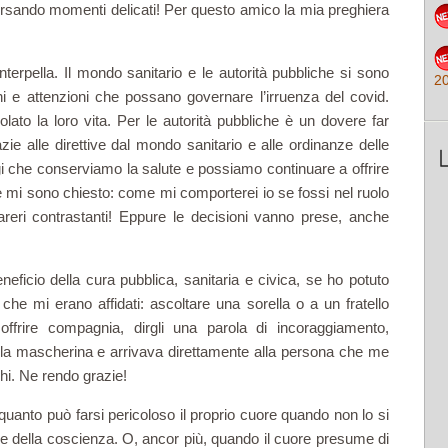
versando momenti delicati! Per questo amico la mia preghiera
nterpella. Il mondo sanitario e le autorità pubbliche si sono
2
i e attenzioni che possano governare l’irruenza del covid.
ato la loro vita. Per le autorità pubbliche è un dovere far
zie alle direttive dal mondo sanitario e alle ordinanze delle
i che conserviamo la salute e possiamo continuare a offrire
lte mi sono chiesto: come mi comporterei io se fossi nel ruolo
areri contrastanti! Eppure le decisioni vanno prese, anche
ficio della cura pubblica, sanitaria e civica, se ho potuto
 che mi erano affidati: ascoltare una sorella o a un fratello
i offrire compagnia, dirgli una parola di incoraggiamento,
a la mascherina e arrivava direttamente alla persona che me
chi. Ne rendo grazie!
uanto può farsi pericoloso il proprio cuore quando non lo si
oce della coscienza. O, ancor più, quando il cuore presume di