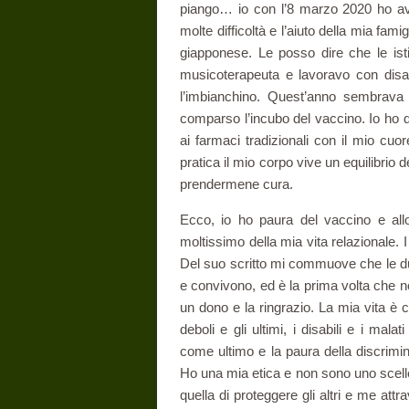
piango… io con l’8 marzo 2020 ho avu
molte difficoltà e l’aiuto della mia famig
giapponese. Le posso dire che le is
musicoterapeuta e lavoravo con disa
l’imbianchino. Quest’anno sembrava 
comparso l’incubo del vaccino. Io ho d
ai farmaci tradizionali con il mio cuo
pratica il mio corpo vive un equilibrio d
prendermene cura.
Ecco, io ho paura del vaccino e all
moltissimo della mia vita relazionale. 
Del suo scritto mi commuove che le du
e convivono, ed è la prima volta che no
un dono e la ringrazio. La mia vita è c
deboli e gli ultimi, i disabili e i ma
come ultimo e la paura della discrimi
Ho una mia etica e non sono uno sceller
quella di proteggere gli altri e me at