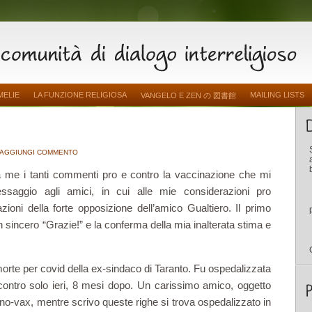
MELIE
LA FUNZIONE RELIGIOSA
MAILING LISTS
VANGELO E ZEN の 図書館
AGGIUNGI COMMENTO
 me i tanti commenti pro e contro la vaccinazione che mi
essaggio agli amici, in cui alle mie considerazioni pro
ioni della forte opposizione dell’amico Gualtiero. Il primo
 sincero “Grazie!” e la conferma della mia inalterata stima e
 morte per covid della ex-sindaco di Taranto. Fu ospedalizzata
contro solo ieri, 8 mesi dopo. Un carissimo amico, oggetto
 no-vax, mentre scrivo queste righe si trova ospedalizzato in