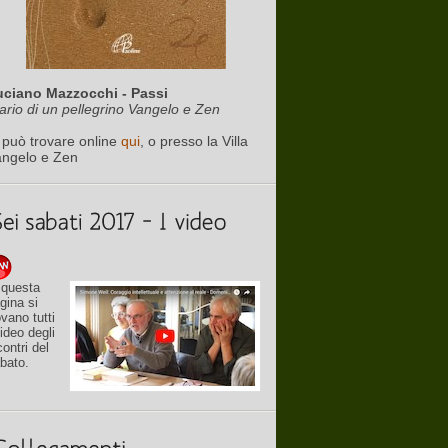
uciano Mazzocchi - Passi
ario di un pellegrino Vangelo e Zen
 può trovare online
qui
, o presso la Villa
angelo e Zen
 questa
gina si
ovano tutti
video degli
contri del
bato.