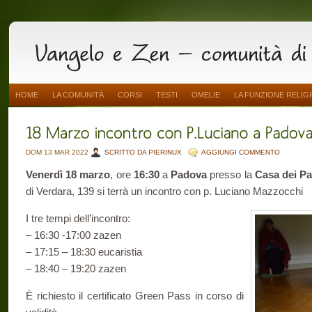
HOME
LA COMUNITÀ
CORSI
TESTI
OMELIE
LA FUNZIONE RELIG
DOM 13 MAR 2022
SCRITTO DA PIERINUX
AGGIUNGI COMMENTO
Venerdì 18 marzo
, ore
16:30
a
Padova
presso la
Casa dei P
di Verdara, 139 si terrà un incontro con p. Luciano Mazzocchi
I tre tempi dell’incontro:
– 16:30 -17:00 zazen
– 17:15 – 18:30 eucaristia
– 18:40 – 19:20 zazen
È richiesto il certificato Green Pass in corso di