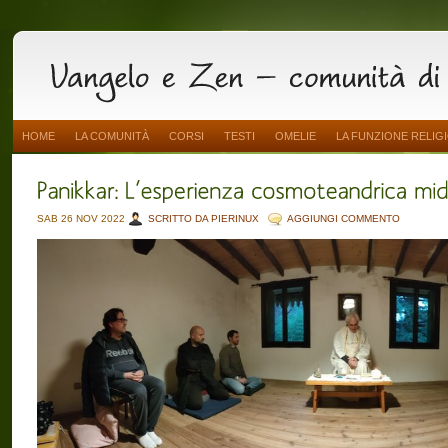
HOME
LA COMUNITÀ
CORSI
TESTI
OMELIE
LA FUNZIONE RELIG
SAB 26 NOV 2022
SCRITTO DA PIERINUX
AGGIUNGI COMMENTO