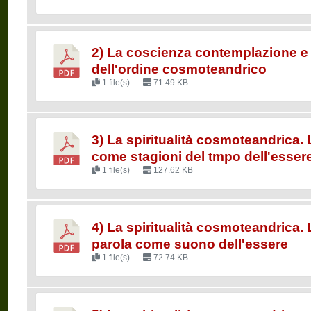
2) La coscienza contemplazione e 
dell'ordine cosmoteandrico
1 file(s)
71.49 KB
3) La spiritualità cosmoteandrica. 
come stagioni del tmpo dell'esser
1 file(s)
127.62 KB
4) La spiritualità cosmoteandrica. 
parola come suono dell'essere
1 file(s)
72.74 KB