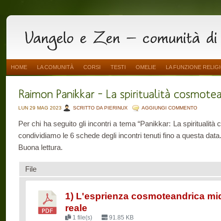
HOME
LA COMUNITÀ
CORSI
TESTI
OMELIE
LA FUNZIONE RELIG
LUN 29 MAG 2023
SCRITTO DA PIERINUX
AGGIUNGI COMMENTO
Per chi ha seguito gli incontri a tema “Panikkar: La spiritualità 
condividiamo le 6 schede degli incontri tenuti fino a questa data
Buona lettura.
File
1) L'esprienza cosmoteandrica mid
reale
1 file(s)
91.85 KB