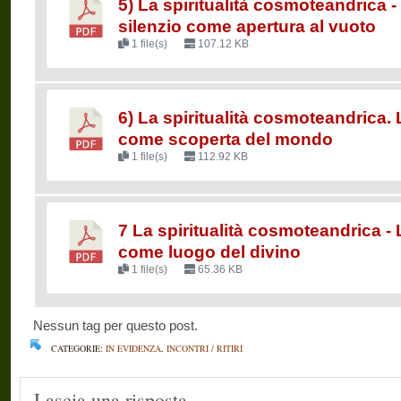
5) La spiritualità cosmoteandrica - 
silenzio come apertura al vuoto
1 file(s)
107.12 KB
6) La spiritualità cosmoteandrica.
come scoperta del mondo
1 file(s)
112.92 KB
7 La spiritualità cosmoteandrica -
come luogo del divino
1 file(s)
65.36 KB
Nessun tag per questo post.
CATEGORIE:
IN EVIDENZA
,
INCONTRI / RITIRI
Lascia una risposta