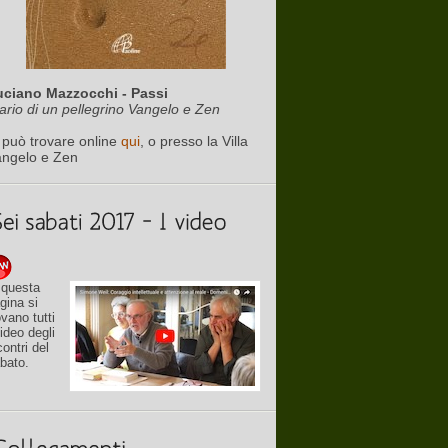
uciano Mazzocchi - Passi
ario di un pellegrino Vangelo e Zen
 può trovare online
qui
, o presso la Villa
angelo e Zen
 questa
gina si
ovano tutti
video degli
contri del
bato.