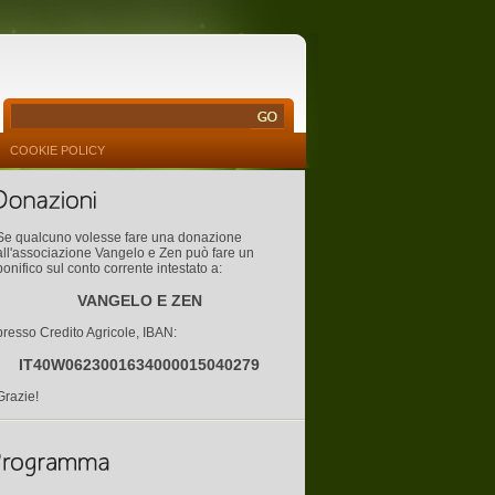
COOKIE POLICY
Se qualcuno volesse fare una donazione
all'associazione Vangelo e Zen può fare un
bonifico sul conto corrente intestato a:
VANGELO E ZEN
presso Credito Agricole, IBAN:
IT40W0623001634000015040279
Grazie!