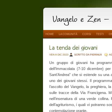
HOME
LA COMUNITÀ
CORSI
TESTI
O
VEN 8 DIC 2023
SCRITTO DA PIERINUX
A
Un gruppo di giovani ha programma
dell’Immacolata (7-10 dicembre) pe
Sant’Andrea” che si estende su una a
uno dei giovani stessi. Il programma 
l’ascolto del Vangelo, la preghiera, 
sulle tracce della Via Francigena. M
nell’insenatura di una verde collina
dell’agriturismo, i quali vi potranno so
contemplazione orante.