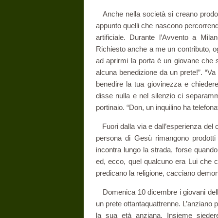
Anche nella società si creano prodott
appunto quelli che nascono percorrendo
artificiale. Durante l’Avvento a Mila
Richiesto anche a me un contributo, o
ad aprirmi la porta è un giovane che s
alcuna benedizione da un prete!”. “Va
benedire la tua giovinezza e chiedere 
disse nulla e nel silenzio ci separammo.
portinaio. “Don, un inquilino ha telefon
Fuori dalla via e dall’esperienza del
persona di Gesù rimangono prodotti i
incontra lungo la strada, forse quando
ed, ecco, quel qualcuno era Lui che c
predicano la religione, cacciano demoni
Domenica 10 dicembre i giovani della
un prete ottantaquattrenne. L’anziano p
la sua età anziana. Insieme sieder