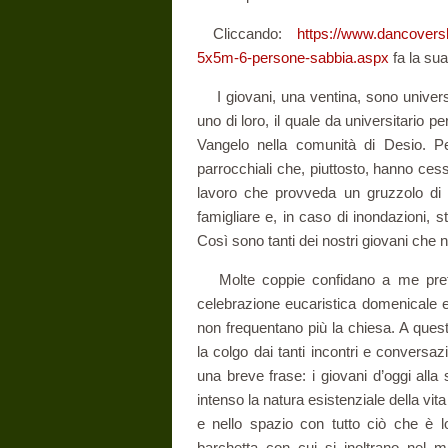
Cliccando:
https://www.dancovers
5x5m-6-persone-sabbia.aspx
fa la su
I giovani, una ventina, sono universit
uno di loro, il quale da universitario p
Vangelo nella comunità di Desio. P
parrocchiali che, piuttosto, hanno ces
lavoro che provveda un gruzzolo di 
famigliare e, in caso di inondazioni, 
Così sono tanti dei nostri giovani che
Molte coppie confidano a me prete il 
celebrazione eucaristica domenicale e 
non frequentano più la chiesa. A ques
la colgo dai tanti incontri e conversa
una breve frase: i giovani d’oggi all
intenso la natura esistenziale della vit
e nello spazio con tutto ciò che è l
barchetta con cui si inoltrano nel m