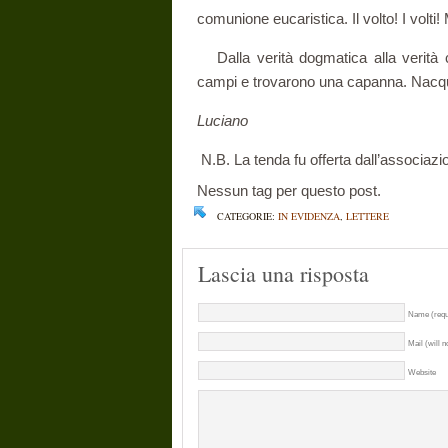
comunione eucaristica. Il volto! I volti!
Dalla verità dogmatica alla verità
campi e trovarono una capanna. Nacqu
Luciano
N.B. La tenda fu offerta dall’associa
Nessun tag per questo post.
CATEGORIE:
IN EVIDENZA
,
LETTERE
Lascia una risposta
Name (requ
Mail (will n
Website