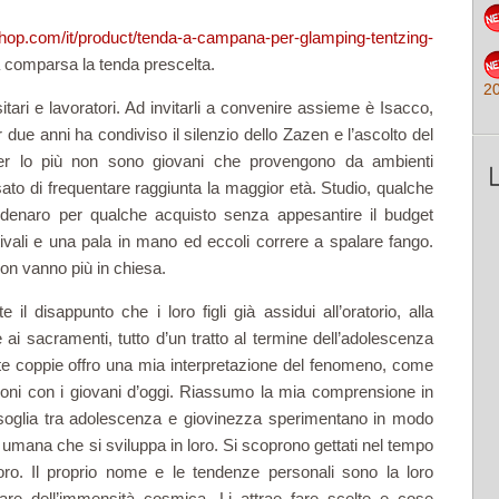
hop.com/it/product/tenda-a-campana-per-glamping-tentzing-
a comparsa la tenda prescelta.
2
ari e lavoratori. Ad invitarli a convenire assieme è Isacco,
er due anni ha condiviso il silenzio dello Zazen e l’ascolto del
er lo più non sono giovani che provengono da ambienti
sato di frequentare raggiunta la maggior età. Studio, qualche
denaro per qualche acquisto senza appesantire il budget
stivali e una pala in mano ed eccoli correre a spalare fango.
 non vanno più in chiesa.
disappunto che i loro figli già assidui all’oratorio, alla
ai sacramenti, tutto d’un tratto al termine dell’adolescenza
te coppie offro una mia interpretazione del fenomeno, come
zioni con i giovani d’oggi. Riassumo la mia comprensione in
a soglia tra adolescenza e giovinezza sperimentano in modo
a umana che si sviluppa in loro. Si scoprono gettati nel tempo
oro. Il proprio nome e le tendenze personali sono la loro
are dell’immensità cosmica. Li attrae fare scelte e cose