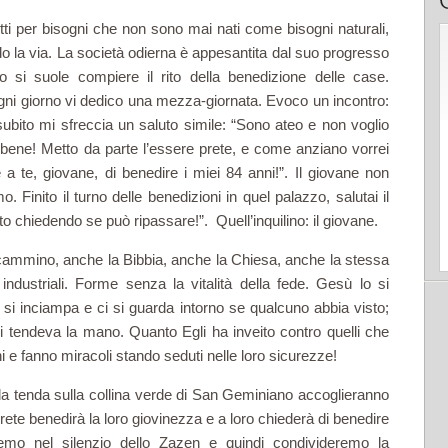
i per bisogni che non sono mai nati come bisogni naturali,
 la via. La società odierna è appesantita dal suo progresso
no si suole compiere il rito della benedizione delle case.
gni giorno vi dedico una mezza-giornata. Evoco un incontro:
ubito mi sfreccia un saluto simile: “Sono ateo e non voglio
 bene! Metto da parte l’essere prete, e come anziano vorrei
a te, giovane, di benedire i miei 84 anni!”. Il giovane non
 Finito il turno delle benedizioni in quel palazzo, salutai il
ato chiedendo se può ripassare!”. Quell’inquilino: il giovane.
 cammino, anche la Bibbia, anche la Chiesa, anche la stessa
ndustriali. Forme senza la vitalità della fede. Gesù lo si
 si inciampa e ci si guarda intorno se qualcuno abbia visto;
i tendeva la mano. Quanto Egli ha inveito contro quelli che
 e fanno miracoli stando seduti nelle loro sicurezze!
 tenda sulla collina verde di San Geminiano accoglieranno
rete benedirà la loro giovinezza e a loro chiederà di benedire
emo nel silenzio dello Zazen e quindi condivideremo la