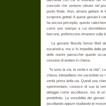
concrete che sentono vibrare nel pro
punto finale. Anzi, amano gettare le l
scoprono gettati. A questi giovani il 
ha ancora percepito, questo catechism
come uno stampo a cui dovrebbero c
barcone, preferiscono rimanere sulla b
La giovane filosofa Simon Weil desi
eucaristica, ma vi fu impedita dalla p
delle nostre parrocchie quante occas
cessano di andare in chiesa.
“Io sono la via, la verità e la vita”, L
chiesa, interpellano me sacerdote se non
verità prima della via. Quindi una chi
sperimentare, conosce di suo la veri
atteggia come ascoltasse, ma di un
predefinito. La sensibilità dei giovan
ascoltando oppure studiando le mosse