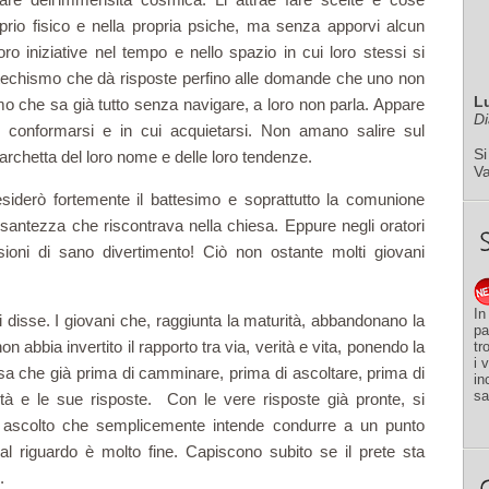
prio fisico e nella propria psiche, ma senza apporvi alcun
oro iniziative nel tempo e nello spazio in cui loro stessi si
catechismo che dà risposte perfino alle domande che uno non
L
o che sa già tutto senza navigare, a loro non parla. Appare
Di
onformarsi e in cui acquietarsi. Non amano salire sul
Si
archetta del loro nome e delle loro tendenze.
V
derò fortemente il battesimo e soprattutto la comunione
esantezza che riscontrava nella chiesa. Eppure negli oratori
ioni di sano divertimento! Ciò non ostante molti giovani
In
ui disse. I giovani che, raggiunta la maturità, abbandonano la
pa
 abbia invertito il rapporto tra via, verità e vita, ponendo la
tr
i 
esa che già prima di camminare, prima di ascoltare, prima di
in
sa
tà e le sue risposte. Con le vere risposte già pronte, si
 ascolto che semplicemente intende condurre a un punto
i al riguardo è molto fine. Capiscono subito se il prete sta
.