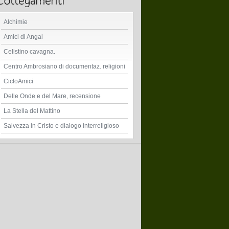
Alchimie
Amici di Angal
Celistino cavagna.
Centro Ambrosiano di documentaz. religioni
CicloAmici
Delle Onde e del Mare, recensione
La Stella del Mattino
Salvezza in Cristo e dialogo interreligioso