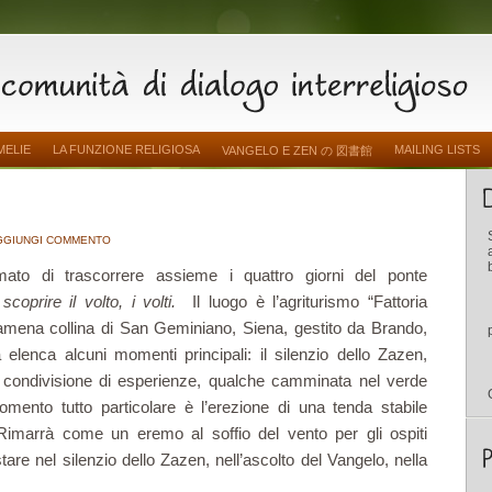
MELIE
LA FUNZIONE RELIGIOSA
MAILING LISTS
VANGELO E ZEN の 図書館
GGIUNGI COMMENTO
to di trascorrere assieme i quattro giorni del ponte
r
scoprire il volto, i volti.
Il luogo è l’agriturismo “Fattoria
mena collina di San Geminiano, Siena, gestito da Brando,
elenca alcuni momenti principali: il silenzio dello Zazen,
la condivisione di esperienze, qualche camminata nel verde
omento tutto particolare è l’erezione di una tenda stabile
. Rimarrà come un eremo al soffio del vento per gli ospiti
stare nel silenzio dello Zazen, nell’ascolto del Vangelo, nella