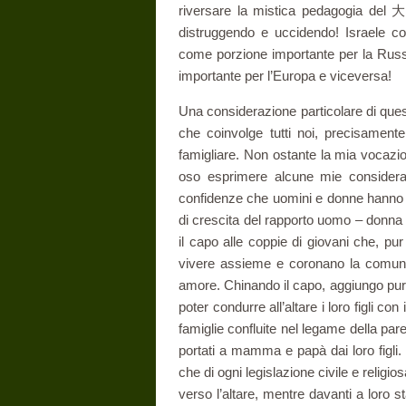
riversare la mistica pedagogia del 
distruggendo e uccidendo! Israele c
come porzione importante per la Russ
importante per l’Europa e viceversa!
Una considerazione particolare di quest
che coinvolge tutti noi, precisame
famigliare. Non ostante la mia vocazion
oso esprimere alcune mie consideraz
confidenze che uomini e donne hanno a
di crescita del rapporto uomo – donna 
il capo alle coppie di giovani che, pur
vivere assieme e coronano la comunio
amore. Chinando il capo, aggiungo pure
poter condurre all’altare i loro figli con 
famiglie confluite nel legame della paren
portati a mamma e papà dai loro figli.
che di ogni legislazione civile e reli
verso l’altare, mentre davanti a loro 