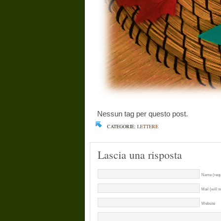
Nessun tag per questo post.
CATEGORIE:
LETTERE
Lascia una risposta
Name (requ
Mail (will n
Website