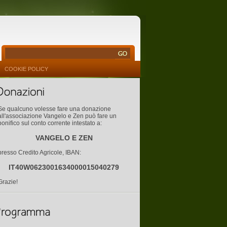
COOKIE POLICY
Se qualcuno volesse fare una donazione
all'associazione Vangelo e Zen può fare un
bonifico sul conto corrente intestato a:
VANGELO E ZEN
presso Credito Agricole, IBAN:
IT40W0623001634000015040279
Grazie!