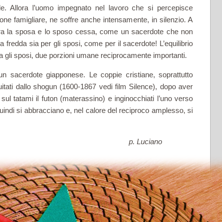
e. Allora l’uomo impegnato nel lavoro che si percepisce
ne famigliare, ne soffre anche intensamente, in silenzio. A
 fra la sposa e lo sposo cessa, come un sacerdote che non
fredda sia per gli sposi, come per il sacerdote! L’equilibrio
a gli sposi, due porzioni umane reciprocamente importanti.
 sacerdote giapponese. Le coppie cristiane, soprattutto
guitati dallo shogun (1600-1867 vedi film Silence), dopo aver
l tatami il futon (materassino) e inginocchiati l’uno verso
quindi si abbracciano e, nel calore del reciproco amplesso, si
no! 大切に!
p. Luciano