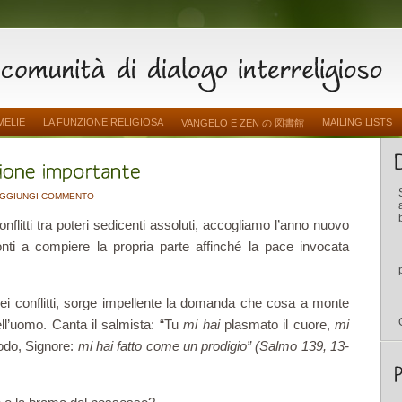
MELIE
LA FUNZIONE RELIGIOSA
MAILING LISTS
VANGELO E ZEN の 図書館
GGIUNGI COMMENTO
flitti tra poteri sedicenti assoluti, accogliamo l’anno nuovo
onti a compiere la propria parte affinché la pace invocata
 dei conflitti, sorge impellente la domanda che cosa a monte
ell’uomo. Canta il salmista: “Tu
mi hai
plasmato il cuore,
mi
lodo, Signore:
mi hai fatto come un prodigio” (Salmo 139, 13-