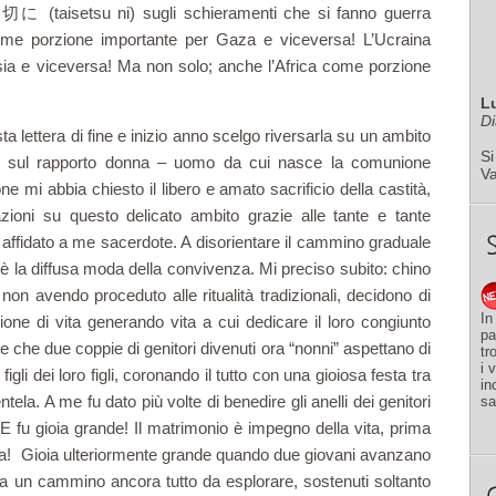
大切に (taisetsu ni) sugli schieramenti che si fanno guerra
ome porzione importante per Gaza e viceversa! L’Ucraina
ia e viceversa! Ma non solo; anche l’Africa come porzione
L
Di
a lettera di fine e inizio anno scelgo riversarla su un ambito
Si
nte sul rapporto donna – uomo da cui nasce la comunione
V
e mi abbia chiesto il libero e amato sacrificio della castità,
ioni su questo delicato ambito grazie alle tante e tante
ffidato a me sacerdote. A disorientare il cammino graduale
è la diffusa moda della convivenza. Mi preciso subito: chino
 non avendo proceduto alle ritualità tradizionali, decidono di
In
ne di vita generando vita a cui dedicare il loro congiunto
pa
 che due coppie di genitori divenuti ora “nonni” aspettano di
tr
i 
i figli dei loro figli, coronando il tutto con una gioiosa festa tra
in
tela. A me fu dato più volte di benedire gli anelli dei genitori
sa
 E fu gioia grande! Il matrimonio è impegno della vita, prima
giosa! Gioia ulteriormente grande quando due giovani avanzano
sta un cammino ancora tutto da esplorare, sostenuti soltanto