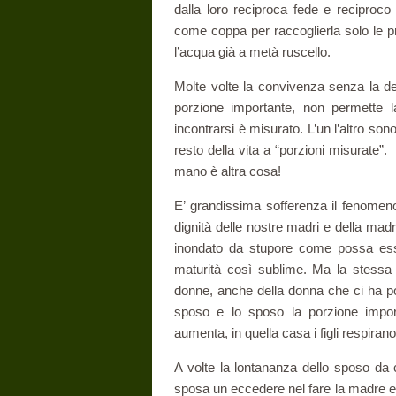
dalla loro reciproca fede e reciproc
come coppa per raccoglierla solo le pr
l’acqua già a metà ruscello.
Molte volte la convivenza senza la dec
porzione importante, non permette l
incontrarsi è misurato. L’un l’altro son
resto della vita a “porzioni misurate”.
mano è altra cosa!
E’ grandissima sofferenza il fenomeno 
dignità delle nostre madri e della mad
inondato da stupore come possa es
maturità così sublime. Ma la stessa 
donne, anche della donna che ci ha po
sposo e lo sposo la porzione impor
aumenta, in quella casa i figli respirano
A volte la lontananza dello sposo da c
sposa un eccedere nel fare la madre e l’