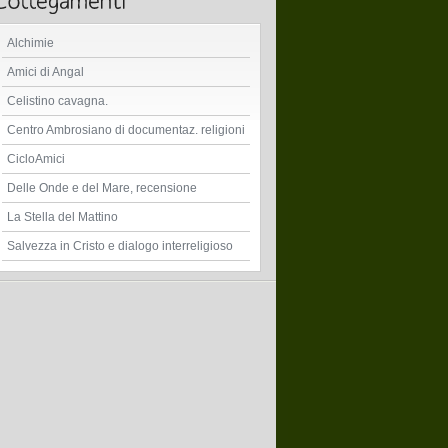
Alchimie
Amici di Angal
Celistino cavagna.
Centro Ambrosiano di documentaz. religioni
CicloAmici
Delle Onde e del Mare, recensione
La Stella del Mattino
Salvezza in Cristo e dialogo interreligioso