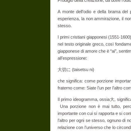
Prodigio della creazione, da dove l’od
A monte dell’odio e della brama del
esperienza, la non ammirazione, il non
stesso.
I primi cristiani giapponesi (1551-1600
nel testo originale greco, così fondam
giapponese di amore che è “ai”, sentim
all’espressione:
大切に (taisetsu ni)
che significa: come porzione importa
fraterno come: Siate l’un per l’altro c
Il primo ideogramma, ossia大, significa 
Una porzione non è mai tutto, perché 
importante con cui si rapporta e si co
l’altro per ogni se stesso, ognuno di no
relazione con l’universo che lo circo