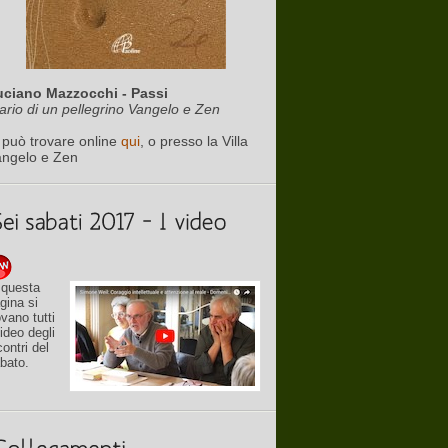
uciano Mazzocchi - Passi
ario di un pellegrino Vangelo e Zen
 può trovare online
qui
, o presso la Villa
angelo e Zen
 questa
gina si
ovano tutti
video degli
contri del
bato.