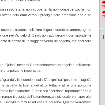
io e la brama del possesso?
 possesso sta la non scoperta, la non conoscenza, la non
 affetto dell’uomo verso il prodigio della creazione che è se
2
) dovendo tradurre nella loro lingua il vocabolo amore, agape
entale nel Vangelo di Gesù, non adottarono il corrispondente
ento di affetto di un soggetto verso un oggetto, ma ricorsero
nte. Quindi intesero il comandamento evangelico dell’amore
ome una porzione importante.
“grande”, il secondo, ossia 切, significa “porzione – taglio”.
rispetta la libertà dell’altro, tuttavia gli è una porzione
nfronta intensamente. Grazie alla “porzione importante” che è
i rompe il guscio dell’autoreferenza individuale e si apre alla
nda. L’individuo matura ad essere persona. Quanto vorremmo