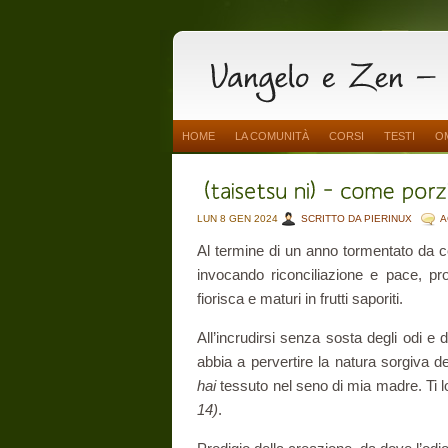
HOME
LA COMUNITÀ
CORSI
TESTI
O
LUN 8 GEN 2024
SCRITTO DA PIERINUX
A
Al termine di un anno tormentato da con
invocando riconciliazione e pace, pr
fiorisca e maturi in frutti saporiti.
All’incrudirsi senza sosta degli odi e
abbia a pervertire la natura sorgiva d
hai
tessuto nel seno di mia madre. Ti 
14)
.