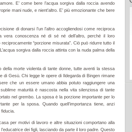
o amore. E’ come bere l’acqua sorgiva dalla roccia avendo
oprie mani nude, e nient’altro. E’ più emozionante che bere
isione di donarsi l’un l’altro accogliendosi come reciproca
a vera conoscenza né di sé né dell’altro, perché il loro
o reciprocamente “porzione misurata”. Ciò può ridurre tutto il
 L’acqua sorgiva dalla roccia attinta con la nuda palma della
della morte violenta di tante donne, tutte aventi la stessa
re di Gesù. Chi legge le opere di Ildegarda di Bingen rimane
sere che un essere umano abbia potuto raggiungere una
sublime maturità è nascosta nella vita silenziosa di tante
rtato nel grembo. La sposa è la porzione importante per lo
tante per la sposa. Quando quell’importanza tiene, anzi
 fiducia.
asa per motivi di lavoro e altre situazioni comportano alla
educatrice dei figli, lasciando da parte il loro padre. Questo