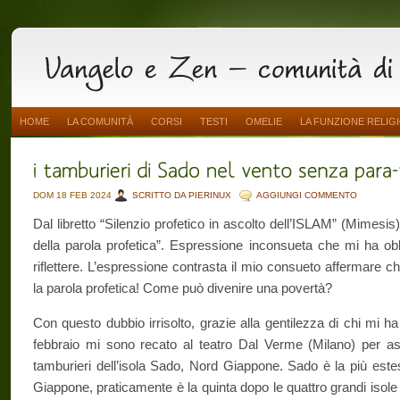
HOME
LA COMUNITÀ
CORSI
TESTI
OMELIE
LA FUNZIONE RELIG
DOM 18 FEB 2024
SCRITTO DA PIERINUX
AGGIUNGI COMMENTO
Dal libretto “Silenzio profetico in ascolto dell’ISLAM” (Mimesis) 
della parola profetica”. Espressione inconsueta che mi ha obb
riflettere. L’espressione contrasta il mio consueto affermare ch
la parola profetica! Come può divenire una povertà?
Con questo dubbio irrisolto, grazie alla gentilezza di chi mi ha 
febbraio mi sono recato al teatro Dal Verme (Milano) per assi
tamburieri dell’isola Sado, Nord Giappone. Sado è la più estes
Giappone, praticamente è la quinta dopo le quattro grandi isole