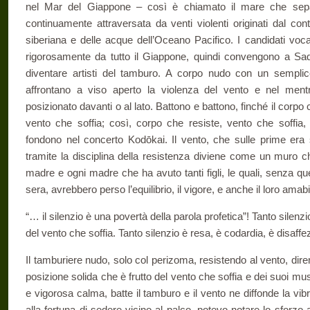
nel Mar del Giappone – così è chiamato il mare che sepa
continuamente attraversata da venti violenti originati dal con
siberiana e delle acque dell’Oceano Pacifico. I candidati voca
rigorosamente da tutto il Giappone, quindi convengono a Sad
diventare artisti del tamburo. A corpo nudo con un semplice 
affrontano a viso aperto la violenza del vento e nel ment
posizionato davanti o al lato. Battono e battono, finché il corpo 
vento che soffia; così, corpo che resiste, vento che soffia,
fondono nel concerto Kodōkai. Il vento, che sulle prime era 
tramite la disciplina della resistenza diviene come un muro
madre e ogni madre che ha avuto tanti figli, le quali, senza que
sera, avrebbero perso l’equilibrio, il vigore, e anche il loro amabi
“… il silenzio è una povertà della parola profetica”! Tanto silenzi
del vento che soffia. Tanto silenzio è resa, è codardia, è disaffez
Il tamburiere nudo, solo col perizoma, resistendo al vento, di
posizione solida che è frutto del vento che soffia e dei suoi mus
e vigorosa calma, batte il tamburo e il vento ne diffonde la vib
alla fortuna di sedere vicino al palco, potevo notare lo sforzo 