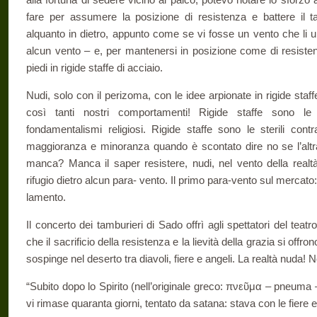
fare per assumere la posizione di resistenza e battere il
alquanto in dietro, appunto come se vi fosse un vento che li 
alcun vento – e, per mantenersi in posizione come di resisten
piedi in rigide staffe di acciaio.
Nudi, solo con il perizoma, con le idee arpionate in rigide staf
così tanti nostri comportamenti! Rigide staffe sono le
fondamentalismi religiosi. Rigide staffe sono le sterili cont
maggioranza e minoranza quando è scontato dire no se l’altra
manca? Manca il saper resistere, nudi, nel vento della realta
rifugio dietro alcun para- vento. Il primo para-vento sul mercato: d
lamento.
Il concerto dei tamburieri di Sado offrì agli spettatori del tea
che il sacrificio della resistenza e la lievità della grazia si off
sospinge nel deserto tra diavoli, fiere e angeli. La realtà nuda! 
“Subito dopo lo Spirito (nell’originale greco: πνεῦμα – pneuma 
vi rimase quaranta giorni, tentato da satana: stava con le fiere e