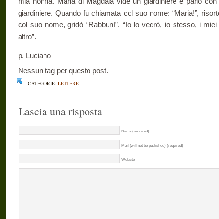
mia nonna. Maria di Magdala vide un giardiniere e parlò con l
giardiniere. Quando fu chiamata col suo nome: “Maria!”, risor
col suo nome, gridò “Rabbunì”. “Io lo vedrò, io stesso, i mie
altro”.
p. Luciano
Nessun tag per questo post.
CATEGORIE:
LETTERE
Lascia una risposta
Name (required)
Mail (will not be published) (required)
Website