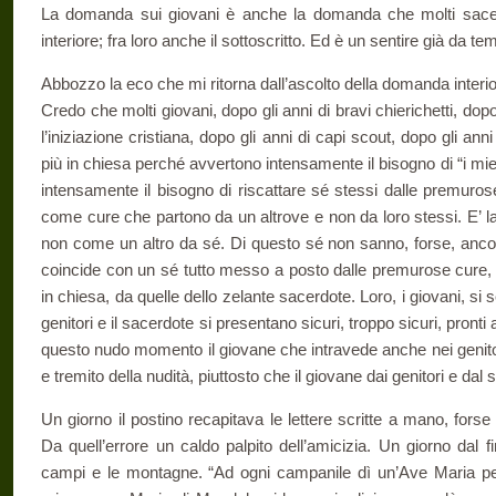
La domanda sui giovani è anche la domanda che molti sac
interiore; fra loro anche il sottoscritto. Ed è un sentire già da te
Abbozzo la eco che mi ritorna dall’ascolto della domanda interio
Credo che molti giovani, dopo gli anni di bravi chierichetti, do
l’iniziazione cristiana, dopo gli anni di capi scout, dopo gli a
più in chiesa perché avvertono intensamente il bisogno di “i mi
intensamente il bisogno di riscattare sé stessi dalle premuro
come cure che partono da un altrove e non da loro stessi. E’ la 
non come un altro da sé. Di questo sé non sanno, forse, anc
coincide con un sé tutto messo a posto dalle premurose cure, pe
in chiesa, da quelle dello zelante sacerdote. Loro, i giovani, s
genitori e il sacerdote si presentano sicuri, troppo sicuri, pronti 
questo nudo momento il giovane che intravede anche nei genito
e tremito della nudità, piuttosto che il giovane dai genitori e da
Un giorno il postino recapitava le lettere scritte a mano, for
Da quell’errore un caldo palpito dell’amicizia. Un giorno dal 
campi e le montagne. “Ad ogni campanile dì un’Ave Maria pe