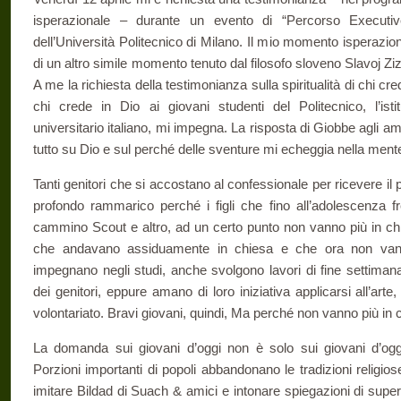
isperazionale – durante un evento di “Percorso Executiv
dell’Università Politecnico di Milano. Il mio momento isperazio
di un altro simile momento tenuto dal filosofo sloveno Slavoj Zize
A me la richiesta della testimonianza sulla spiritualità di chi cred
chi crede in Dio ai giovani studenti del Politecnico, l’ist
universitario italiano, mi impegna. La risposta di Giobbe agli a
tutto su Dio e sul perché delle sventure mi echeggia nella ment
Tanti genitori che si accostano al confessionale per ricevere il 
profondo rammarico perché i figli che fino all’adolescenza fr
cammino Scout e altro, ad un certo punto non vanno più in chi
che andavano assiduamente in chiesa e che ora non vanno
impegnano negli studi, anche svolgono lavori di fine settiman
dei genitori, eppure amano di loro iniziativa applicarsi all’arte
volontariato. Bravi giovani, quindi, Ma perché non vanno più in
La domanda sui giovani d’oggi non è solo sui giovani d’oggi
Porzioni importanti di popoli abbandonano le tradizioni religios
imitare Bildad di Suach & amici e intonare spiegazioni di superf