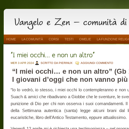
HOME
LA COMUNITÀ
CORSI
TESTI
OMELIE
LA FUNZIONE RELIG
MER 3 APR 2024
SCRITTO DA PIERINUX
AGGIUNGI COMMENTO
“I miei occhi… e non un altro” (Gb 
I giovani d’oggi che non vanno più 
“Io lo vedrò, io stesso, i miei occhi lo contempleranno e non 
Suach & amici che ribadivano a Giobbe che le sventure, le sven
punizione di Dio per chi non osserva i suoi comandamenti. Il r
della Settimana autentica (santa) legge alcuni brani dal l
eucaristiche, libro dell’Antico Testamento, eppure attualissimo.
Venerdì 12 aprile mi è richiesta una testimonianza – nel prog